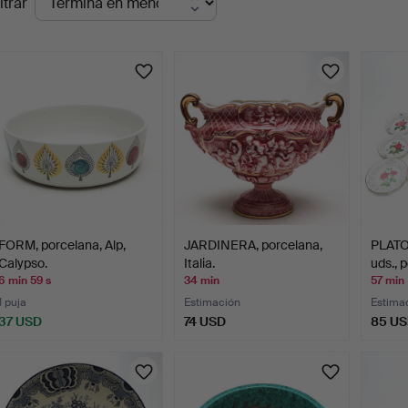
ltrar
en
urso
FORM, porcelana, Alp,
JARDINERA, porcelana,
PLATO
Calypso.
Italia.
uds., 
6 min 59 s
34 min
57 min
1 puja
Estimación
Estima
37 USD
74 USD
85 U