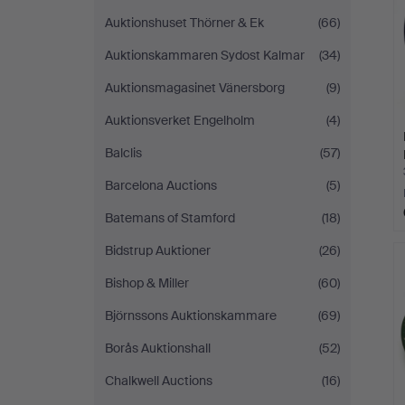
Auktionshuset Thörner & Ek
(66)
Auktionskammaren Sydost Kalmar
(34)
Auktionsmagasinet Vänersborg
(9)
Auktionsverket Engelholm
(4)
Balclis
(57)
Barcelona Auctions
(5)
Batemans of Stamford
(18)
Bidstrup Auktioner
(26)
Bishop & Miller
(60)
Björnssons Auktionskammare
(69)
Borås Auktionshall
(52)
Chalkwell Auctions
(16)