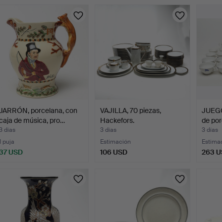
JARRÓN, porcelana, con
VAJILLA, 70 piezas,
JUEGO
caja de música, pro…
Hackefors.
de por
3 días
3 días
3 días
1 puja
Estimación
Estima
37 USD
106 USD
263 