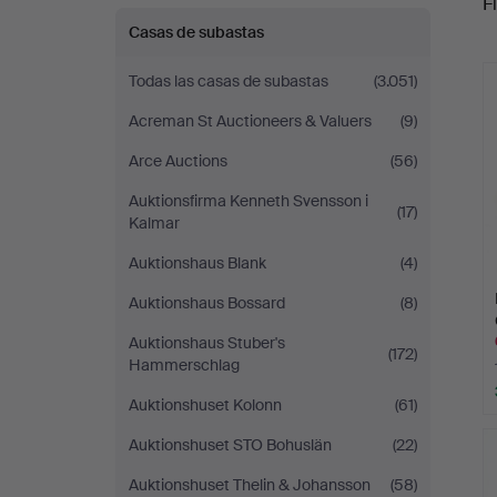
Fi
Casas de subastas
c
Todas las casas de subastas
(3.051)
Acreman St Auctioneers & Valuers
(9)
Arce Auctions
(56)
Auktionsfirma Kenneth Svensson i
(17)
Kalmar
Auktionshaus Blank
(4)
Auktionshaus Bossard
(8)
Auktionshaus Stuber's
(172)
Hammerschlag
Auktionshuset Kolonn
(61)
Auktionshuset STO Bohuslän
(22)
Auktionshuset Thelin & Johansson
(58)