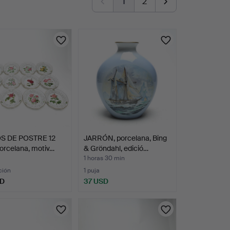
1
2
S DE POSTRE 12
JARRÓN, porcelana, Bing
porcelana, motiv…
& Gröndahl, edició…
1 horas 30 min
ción
1 puja
SD
37 USD