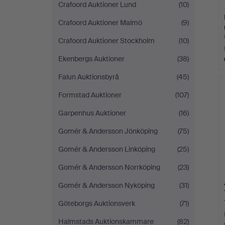
Crafoord Auktioner Lund
(10)
Crafoord Auktioner Malmö
(9)
Crafoord Auktioner Stockholm
(10)
Ekenbergs Auktioner
(38)
Falun Auktionsbyrå
(45)
Formstad Auktioner
(107)
Garpenhus Auktioner
(16)
Gomér & Andersson Jönköping
(75)
Gomér & Andersson Linköping
(25)
Gomér & Andersson Norrköping
(23)
Gomér & Andersson Nyköping
(31)
Göteborgs Auktionsverk
(71)
Halmstads Auktionskammare
(82)