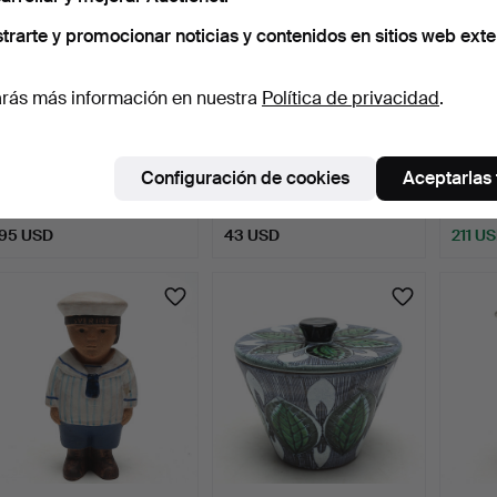
trarte y promocionar noticias y contenidos en sitios web exte
rás más información en nuestra
Política de privacidad
.
PERRITO, porcelana, Dahl
PLATOS DE POSTRE 5
VAJILL
Jensen.
uds., porcelana, marcad…
Gusta
Configuración de cookies
Aceptarlas
1 día
1 día
1 día
Estimación
Estimación
6 pujas
95 USD
43 USD
211 U