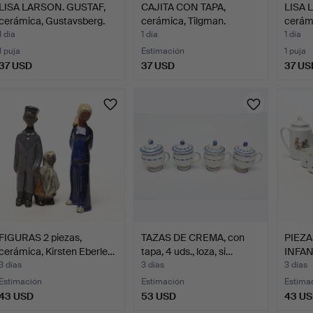
LISA LARSON. GUSTAF,
CAJITA CON TAPA,
LISA 
cerámica, Gustavsberg.
cerámica, Tilgman.
cerám
1 día
1 día
1 día
1 puja
Estimación
1 puja
37 USD
37 USD
37 US
FIGURAS 2 piezas,
TAZAS DE CREMA, con
PIEZA
cerámica, Kirsten Eberle…
tapa, 4 uds., loza, si…
INFANT
3 días
3 días
3 días
Estimación
Estimación
Estima
43 USD
53 USD
43 U