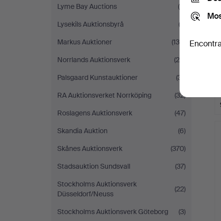
Lyme Bay Auctions
(4)
Mos
Lysekils Auktionsbyrå
(2)
Markus Auktioner
(138)
Encontra
Norrlands Auktionsverk
(29)
Palsgaard Kunstauktioner
(31)
RA Auktionsverket Norrköping
(32)
Roslagens Auktionsverk
(47)
Skandia Auktion
(6)
Skånes Auktionsverk
(370)
Stadsauktion Sundsvall
(37)
Stockholms Auktionsverk
(22)
Düsseldorf/Neuss
Stockholms Auktionsverk Göteborg
(3)