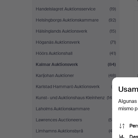
Handelslagret Auktionsservice
(19)
Helsingborgs Auktionskammare
(92)
Hälsinglands Auktionsverk
(15)
Höganäs Auktionsverk
(71)
Höörs Auktionshall
(41)
Kalmar Auktionsverk
(84)
Karljohan Auktioner
(48)
Karlstad Hammarö Auktionsverk
(6)
Usam
Kunst- und Auktionshaus Kleinhenz
(149)
Algunas 
mismo pu
Laholms Auktionskammare
(7)
Lawrences Auctioneers
(55)
Per
Limhamns Auktionsbyrå
(42)
Des