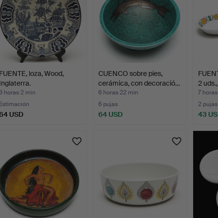
FUENTE, loza, Wood,
CUENCO sobre pies,
FUEN
Inglaterra.
cerámica, con decoració…
2 uds.
3 horas 2 min
6 horas 22 min
7 horas
Estimación
6 pujas
2 pujas
64 USD
64 USD
43 U