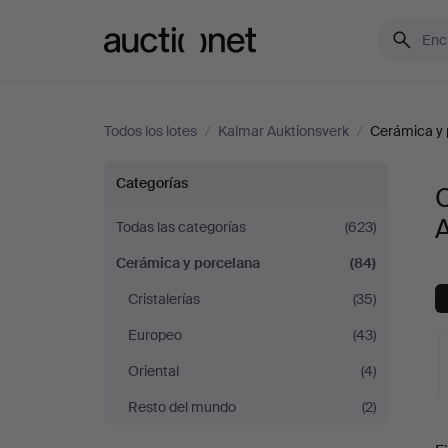
Auctionet.com
Todos los lotes
/
Kalmar Auktionsverk
/
Cerámica y 
Cerámica
Categorías
y
Todas las categorías
(623)
Cerámica y porcelana
(84)
porcelana
Cristalerías
(35)
en
Europeo
(43)
Kalmar
Oriental
(4)
Resto del mundo
(2)
Auktionsverk
S