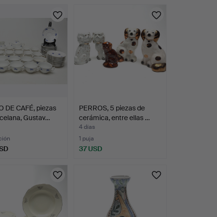
 DE CAFÉ, piezas
PERROS, 5 piezas de
celana, Gustav…
cerámica, entre ellas …
4 días
ción
1 puja
USD
37 USD