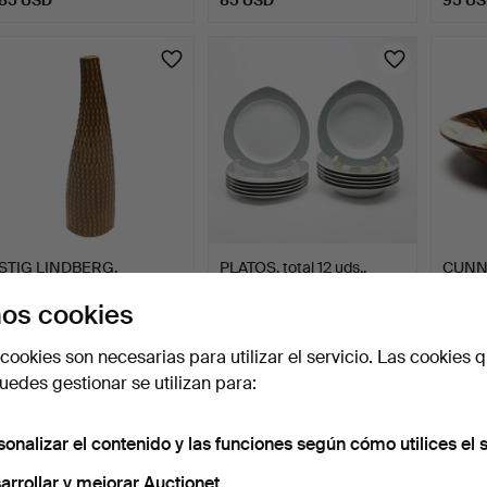
STIG LINDBERG.
PLATOS, total 12 uds.,
CUNN
JARRÓN, cerámica,
porcelana, Thomas.
CUENC
os cookies
Gustavsbe…
Algut
1 día
1 día
1 día
2 pujas
Estimación
2 pujas
cookies son necesarias para utilizar el servicio. Las cookies q
43 USD
53 USD
43 U
edes gestionar se utilizan para:
sonalizar el contenido y las funciones según cómo utilices el s
arrollar y mejorar Auctionet.