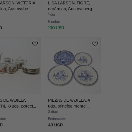
LARSON. VICTORIA,
LISA LARSON. TIGRE,
ica, Gustavsbe…
cerámica, Gustavsberg.
1 día
6 pujas
D
100 USD
S DE VAJILLA
PIEZAS DE VAJILLA, 4
IL, 8 uds., porcel…
uds., principalmente …
3 días
ción
Estimación
SD
43 USD