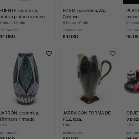
FUENTE, cerámica,
FORM, porcelana, Alp,
PLACA
motivo pintado a mano
Calypso.
paria
co…
8 horas 33 min
8 horas 47 min
9 hora
Estimación
Estimación
Estima
64 USD
64 USD
95 U
JARRÓN, cerámica,
JARRA CON FORMA DE
OBJET
Tilgmans, firmado.
PEZ, loza.
9 piez
1 día
1 día
1 día
Estimación
Estimación
Estima
85 USD
85 USD
95 U