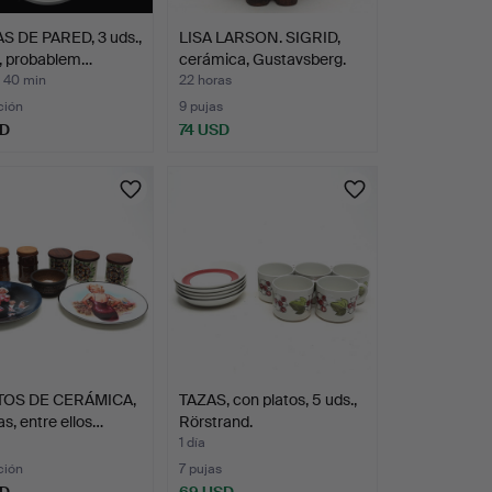
S DE PARED, 3 uds.,
LISA LARSON. SIGRID,
n, probablem…
cerámica, Gustavsberg.
s 40 min
22 horas
ción
9 pujas
SD
74 USD
OS DE CERÁMICA,
TAZAS, con platos, 5 uds.,
as, entre ellos…
Rörstrand.
1 día
ción
7 pujas
SD
69 USD