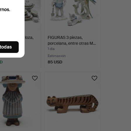
rnos.
A, 78 piezas, loza,
FIGURAS 3 piezas,
fsberg, Wex…
porcelana, entre otras M…
 todas
1 día
Estimación
SD
85 USD