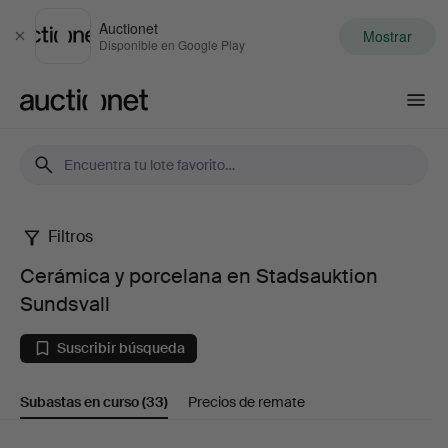
Auctionet
Mostrar
Cerrar
Disponible en Google Play
Auctionet.com
Filtros
Cerámica
Cerámica y porcelana en Stadsauktion
y
Sundsvall
porcelana
Suscribir búsqueda
en
Subastas en curso
(33)
Precios de remate
Stadsauktion