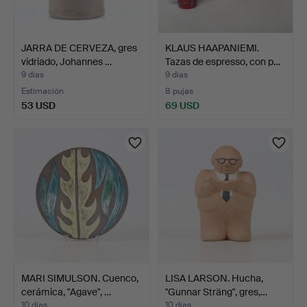
JARRA DE CERVEZA, gres
KLAUS HAAPANIEMI.
vidriado, Johannes …
Tazas de espresso, con p…
9 días
9 días
Estimación
8 pujas
53 USD
69 USD
MARI SIMULSON. Cuenco,
LISA LARSON. Hucha,
cerámica, "Agave", …
"Gunnar Sträng", gres,…
10 días
10 días