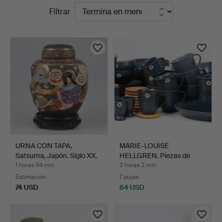
Subastas
Filtrar
Sundsvall
en
curso
URNA CON TAPA,
MARIE-LOUISE
Satsuma, Japón. Siglo XX.
HELLGREN. Piezas de
vajilla, …
1 horas 54 min
2 horas 2 min
Estimación
7 pujas
74 USD
64 USD