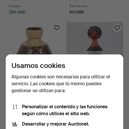
6 pujas
Estimación
285 USD
53 USD
Lote
seleccionado
Usamos cookies
Algunas cookies son necesarias para utilizar el
servicio. Las cookies que tú mismo puedes
EINAR JOHANSEN. Jarrón,
ORVOKKI LAINE. FIGURA,
gestionar se utilizan para:
gres, Søholm, Dina…
gres, Kupittaan Sav…
3 días
3 días
Estimación
1 puja
Personalizar el contenido y las funciones
85 USD
53 USD
según cómo utilices el sitio web.
Desarrollar y mejorar Auctionet.