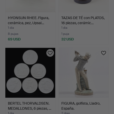
HYONSUN RHEE. Figura,
TAZAS DE TÉ con PLATOS,
cerámica, pez, Upsal…
16 piezas, cerámic…
1 día
1 día
8 pujas
1 puja
69 USD
32 USD
BERTEL THORVALDSEN.
FIGURA, golfista, Lladro,
MEDALLONES, 6 piezas, …
España.
1 día
2 días