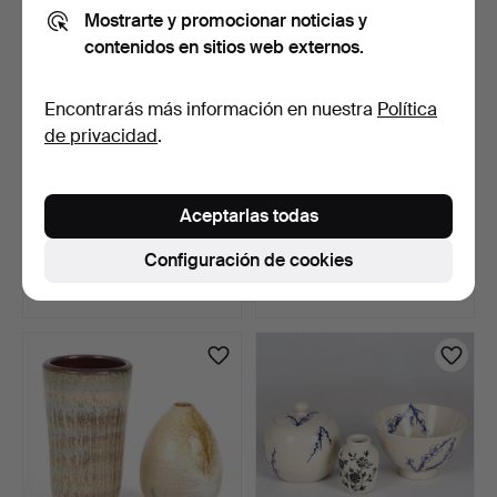
Mostrarte y promocionar noticias y
contenidos en sitios web externos.
Encontrarás más información en nuestra
Política
de privacidad
.
BRITT-LOUISE SUNDELL.
FUENTE, porcelana, "Birds
Aceptarlas todas
Relieve de pared, ce…
of paradise", Ta…
3 días
3 días
Configuración de cookies
4 pujas
Estimación
64 USD
53 USD