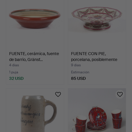
FUENTE, cerámica, fuente
FUENTE CON PIE,
de barrio, Gränsf…
porcelana, posiblemente
Sa…
4 días
9 días
1 puja
Estimación
32 USD
85 USD