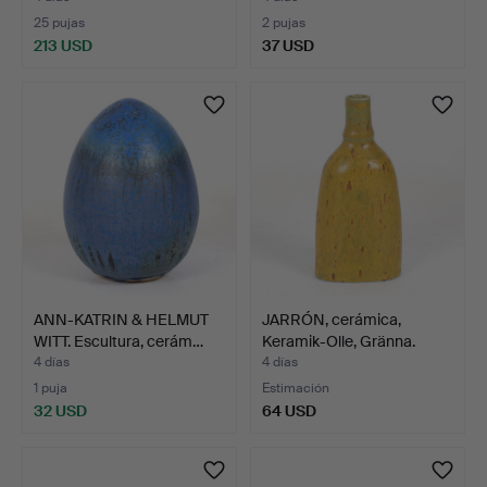
25 pujas
2 pujas
213 USD
37 USD
ANN-KATRIN & HELMUT
JARRÓN, cerámica,
WITT. Escultura, cerám…
Keramik-Olle, Gränna.
4 días
4 días
1 puja
Estimación
32 USD
64 USD