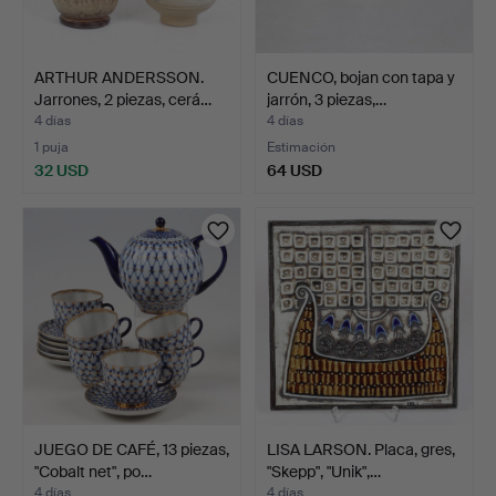
ARTHUR ANDERSSON.
CUENCO, bojan con tapa y
Jarrones, 2 piezas, cerá…
jarrón, 3 piezas,…
4 días
4 días
1 puja
Estimación
32 USD
64 USD
JUEGO DE CAFÉ, 13 piezas,
LISA LARSON. Placa, gres,
"Cobalt net", po…
"Skepp", "Unik",…
4 días
4 días