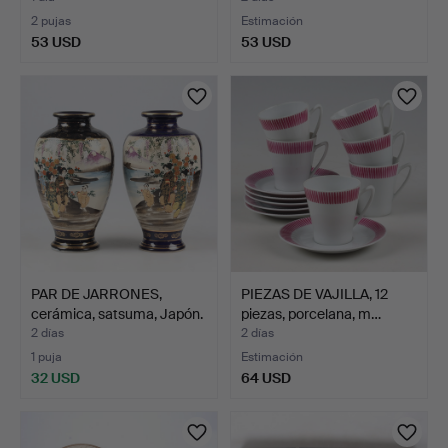
2 pujas
Estimación
53 USD
53 USD
PAR DE JARRONES,
PIEZAS DE VAJILLA, 12
cerámica, satsuma, Japón.
piezas, porcelana, m…
2 días
2 días
1 puja
Estimación
32 USD
64 USD