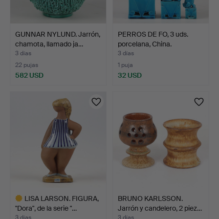
GUNNAR NYLUND. Jarrón,
PERROS DE FO, 3 uds.
chamota, llamado ja…
porcelana, China.
3 días
3 días
22 pujas
1 puja
582 USD
32 USD
LISA LARSON. FIGURA,
BRUNO KARLSSON.
"Dora", de la serie "…
Jarrón y candelero, 2 piez…
3 días
3 días