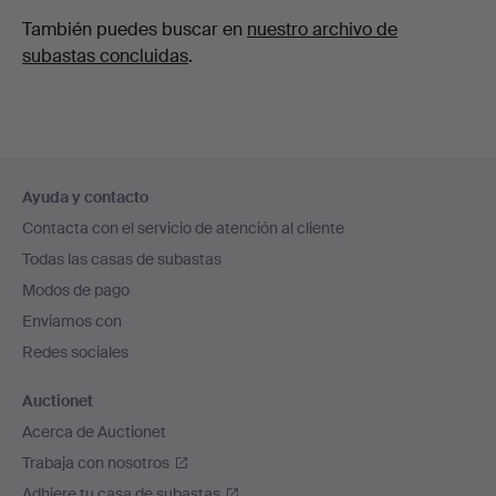
También puedes buscar en
nuestro archivo de
subastas concluidas
.
Navegación
Ayuda y contacto
en
Contacta con el servicio de atención al cliente
el
Todas las casas de subastas
pie
Modos de pago
de
Enviamos con
página
Redes sociales
Auctionet
Acerca de Auctionet
Trabaja con nosotros
Adhiere tu casa de subastas