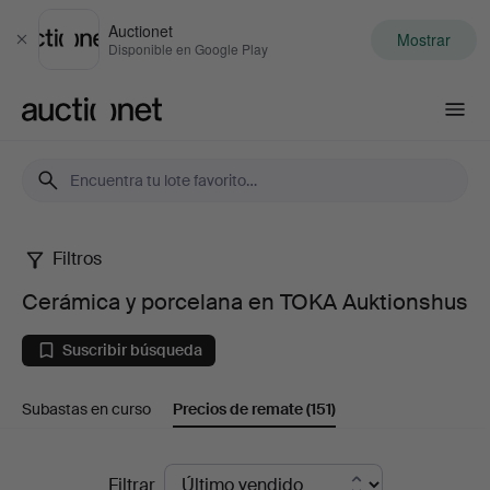
Auctionet
Mostrar
Cerrar
Disponible en Google Play
Auctionet.com
Filtros
Cerámica
Cerámica y porcelana en TOKA Auktionshus
y
Suscribir búsqueda
porcelana
Subastas en curso
Precios de remate
(151)
en
TOKA
Precios
Filtrar