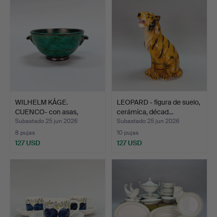
WILHELM KÅGE.
LEOPARD - figura de suelo,
CUENCO- con asas,
cerámica, décad…
Argenta, d…
Subastado 25 jun 2026
Subastado 25 jun 2026
8 pujas
10 pujas
127 USD
127 USD