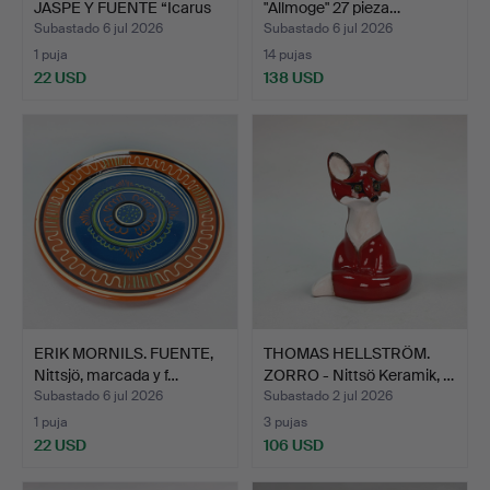
JASPE Y FUENTE “Icarus
"Allmoge" 27 pieza…
a…
Subastado 6 jul 2026
Subastado 6 jul 2026
1 puja
14 pujas
22 USD
138 USD
ERIK MORNILS. FUENTE,
THOMAS HELLSTRÖM.
Nittsjö, marcada y f…
ZORRO - Nittsö Keramik, …
Subastado 6 jul 2026
Subastado 2 jul 2026
1 puja
3 pujas
22 USD
106 USD