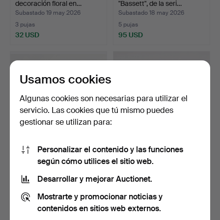
decoración floral en…
"Bassett", de la seri…
Subastado 19 may 2026
Subastado 18 may 2026
3 pujas
5 pujas
32 USD
95 USD
Usamos cookies
Algunas cookies son necesarias para utilizar el
servicio. Las cookies que tú mismo puedes
gestionar se utilizan para:
Personalizar el contenido y las funciones
TAZAS DE TÉ - Wilroy &
ANNA-LISA THOMSON.
según cómo utilices el sitio web.
Boch, Izmir, década…
Plato de pared, gres vi…
Subastado 18 may 2026
Subastado 18 may 2026
Desarrollar y mejorar Auctionet.
5 pujas
13 pujas
Mostrarte y promocionar noticias y
64 USD
85 USD
contenidos en sitios web externos.