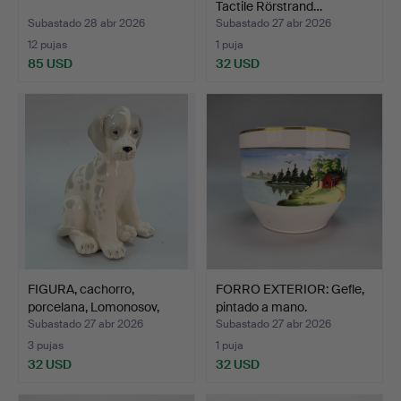
Tactile Rörstrand…
Subastado 28 abr 2026
Subastado 27 abr 2026
12 pujas
1 puja
85 USD
32 USD
FIGURA, cachorro,
FORRO EXTERIOR: Gefle,
porcelana, Lomonosov,
pintado a mano.
UR…
Subastado 27 abr 2026
Subastado 27 abr 2026
3 pujas
1 puja
32 USD
32 USD