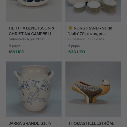
HERTHA BENGTSSON &
RÖRSTRAND - Vajilla
CHRISTINA CAMPBELL.
"Julia" 70 piezas, pri…
TAZ…
Subastado 17 jun 2026
Subastado 17 jun 2026
8 pujas
5 pujas
169 USD
633 USD
Lote
seleccionado
JARRA GRANDE, azul y
THOMAS HELLLSTRÖM.