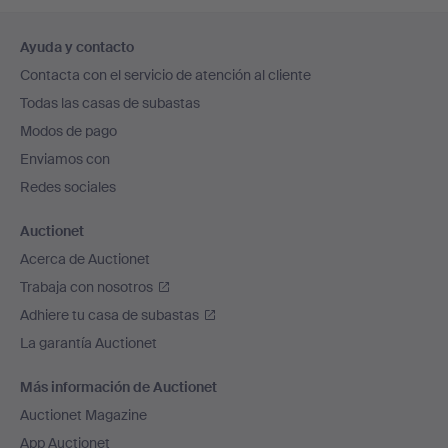
Navegación
Ayuda y contacto
en
Contacta con el servicio de atención al cliente
el
Todas las casas de subastas
pie
Modos de pago
de
Enviamos con
página
Redes sociales
Auctionet
Acerca de Auctionet
Trabaja con nosotros
Adhiere tu casa de subastas
La garantía Auctionet
Más información de Auctionet
Auctionet Magazine
App Auctionet