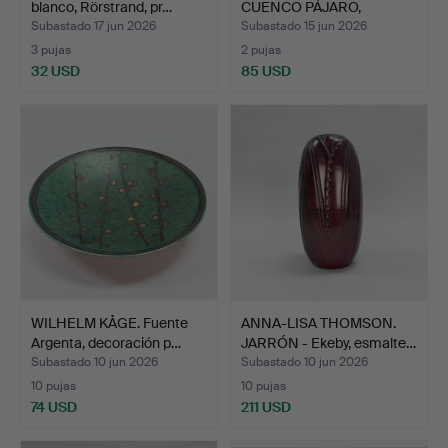
blanco, Rörstrand, pr…
CUENCO PÁJARO,
cerámica…
Subastado 17 jun 2026
Subastado 15 jun 2026
3 pujas
2 pujas
32 USD
85 USD
WILHELM KÅGE. Fuente
ANNA-LISA THOMSON.
Argenta, decoración p…
JARRÓN - Ekeby, esmalte…
Subastado 10 jun 2026
Subastado 10 jun 2026
10 pujas
10 pujas
74 USD
211 USD