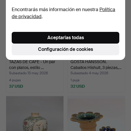
Encontrarás más información en nuestra
Política
de privacidad
.
Aceptarlas todas
Configuración de cookies
TAZAS DE CAFÉ - Un par
GÖSTA HANSSON.
con platos, estilo …
Caballos Hishult, 3 piezas,…
Subastado 13 may 2026
Subastado 4 may 2026
4 pujas
1 puja
37 USD
32 USD