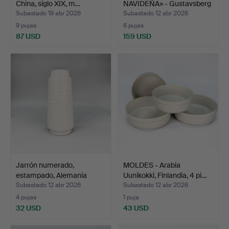
China, siglo XIX, m…
NAVIDEÑA» - Gustavsberg
…
Subastado 19 abr 2026
Subastado 12 abr 2026
9 pujas
6 pujas
87 USD
159 USD
Jarrón numerado,
MOLDES - Arabia
estampado, Alemania
Uunikokki, Finlandia, 4 pi…
Occid…
Subastado 12 abr 2026
Subastado 12 abr 2026
4 pujas
1 puja
32 USD
43 USD