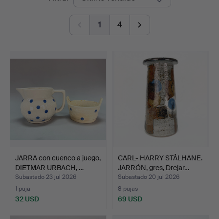
de
Auktionshus
1
4
remate
JARRA con cuenco a juego,
CARL- HARRY STÅLHANE.
DIETMAR URBACH, …
JARRÓN, gres, Drejar…
Subastado 23 jul 2026
Subastado 20 jul 2026
1 puja
8 pujas
32 USD
69 USD