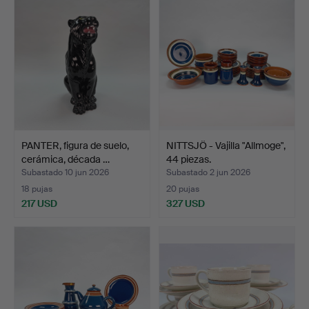
PANTER, figura de suelo,
NITTSJÖ - Vajilla "Allmoge",
cerámica, década …
44 piezas.
Subastado 10 jun 2026
Subastado 2 jun 2026
18 pujas
20 pujas
217 USD
327 USD