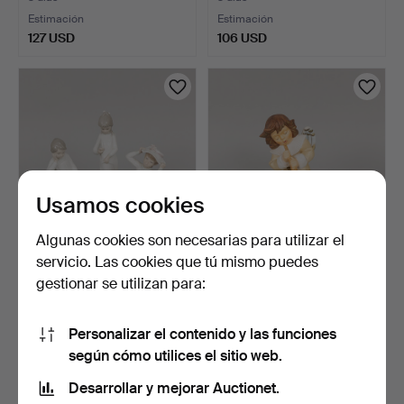
Estimación
Estimación
127 USD
106 USD
Usamos cookies
Algunas cookies son necesarias para utilizar el
servicio. Las cookies que tú mismo puedes
FIGURAS, 3 uds. Lladro y
FIGURA, cerámica, ángel,
gestionar se utilizan para:
Zaphir, españolas.
Goebel, Alemania.
3 días
4 días
Estimación
Estimación
Personalizar el contenido y las funciones
53 USD
85 USD
según cómo utilices el sitio web.
Desarrollar y mejorar Auctionet.