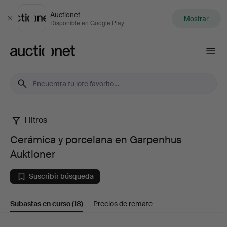
Auctionet
Mostrar
Cerrar
Disponible en Google Play
Auctionet.com
Filtros
Cerámica
Cerámica y porcelana en Garpenhus
y
Auktioner
porcelana
Suscribir búsqueda
en
Subastas en curso
(18)
Precios de remate
Garpenhus