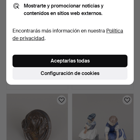
Mostrarte y promocionar noticias y
contenidos en sitios web externos.
Encontrarás más información en nuestra
Política
de privacidad
.
CARL-HARRY STÅLHANE.
JUEGO DE CAFÉ/TÉ, 44
Aceptarlas todas
Jarrón miniatura, gre…
piezas, porcelana, "R…
4 días
4 días
Configuración de cookies
Estimación
7 pujas
85 USD
127 USD