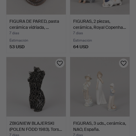
FIGURA DE PARED, pasta
FIGURAS, 2 piezas,
cerámica vidriada, …
cerámica, Royal Copenha…
7 días
7 días
Estimación
Estimación
53 USD
64 USD
ZBIGNIEW BLAJERSKI
FIGURAS, 3 uds., cerámica,
(POLEN FÖDD 1983). Tors…
NAO, España.
7 días
7 días