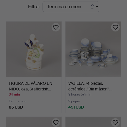
Subastas
Filtrar
Auktioner
en
curso
FIGURA DE PÁJARO EN
VAJILLA, 74 piezas,
NIDO, loza, Staffordsh…
cerámica, "Blå måsen",…
34 min
9 horas 57 min
Estimación
9 pujas
85 USD
451 USD