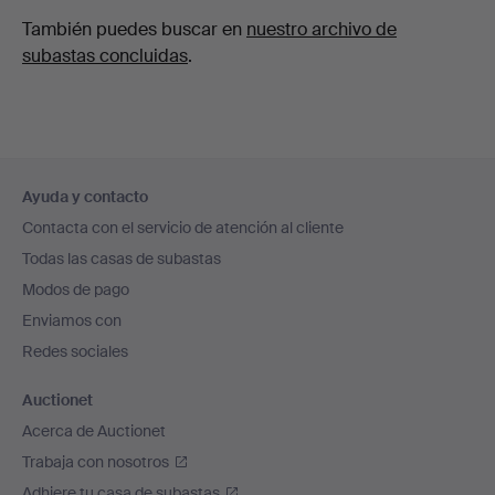
También puedes buscar en
nuestro archivo de
subastas concluidas
.
Navegación
Ayuda y contacto
en
Contacta con el servicio de atención al cliente
el
Todas las casas de subastas
pie
Modos de pago
de
Enviamos con
página
Redes sociales
Auctionet
Acerca de Auctionet
Trabaja con nosotros
Adhiere tu casa de subastas