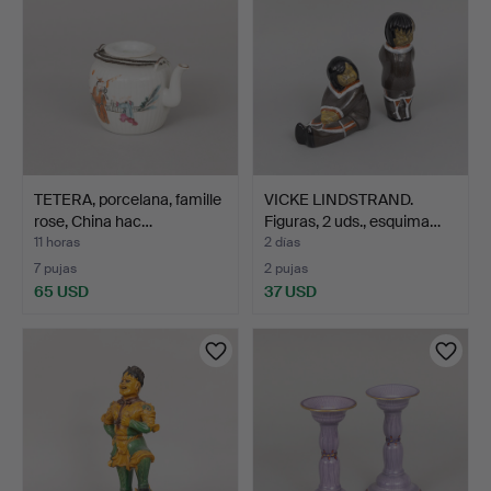
TETERA, porcelana, famille
VICKE LINDSTRAND.
rose, China hac…
Figuras, 2 uds., esquima…
11 horas
2 días
7 pujas
2 pujas
65 USD
37 USD