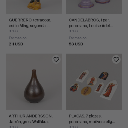
GUERRERO, terracota,
CANDELABROS, 1 par,
estilo Ming, segunda …
porcelana, Louise Adel…
3 días
3 días
Estimación
Estimación
211 USD
53 USD
ARTHUR ANDERSSON.
PLACAS, 7 piezas,
Jarrón, gres, Wallåkra.
porcelana, motivos relig…
3 días
3 días