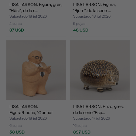
LISA LARSON. Figura, gres,
LISA LARSON. Figura,
"Häst", de la s…
"Björn", de la serie …
Subastado 18 jul 2026
Subastado 18 jul 2026
2 pujas
5 pujas
37 USD
48 USD
LISA LARSON.
LISA LARSON. Erizo, gres,
Figura/hucha, "Gunnar
de la serie "Esp…
Sträng"…
Subastado 18 jul 2026
Subastado 17 jul 2026
6 pujas
16 pujas
58 USD
897 USD