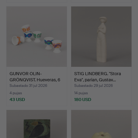
GUNVOR OLIN-
STIG LINDBERG. "Stora
GRÖNQVIST. Hueveras, 6
Eva", parian, Gustav…
uds., p…
Subastado 31 jul 2026
Subastado 29 jul 2026
4 pujas
14 pujas
43 USD
180 USD