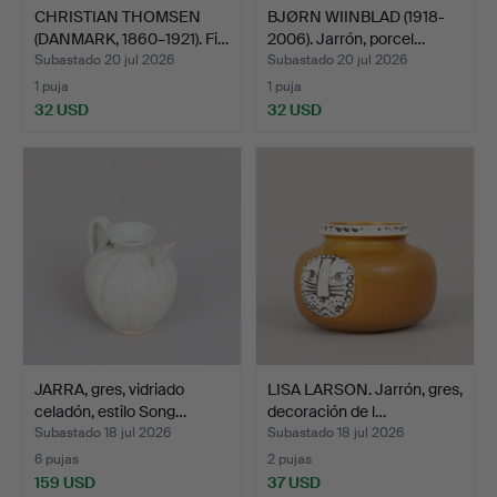
CHRISTIAN THOMSEN
BJØRN WIINBLAD (1918-
(DANMARK, 1860–1921). Fi…
2006). Jarrón, porcel…
Subastado 20 jul 2026
Subastado 20 jul 2026
1 puja
1 puja
32 USD
32 USD
JARRA, gres, vidriado
LISA LARSON. Jarrón, gres,
celadón, estilo Song…
decoración de l…
Subastado 18 jul 2026
Subastado 18 jul 2026
6 pujas
2 pujas
159 USD
37 USD