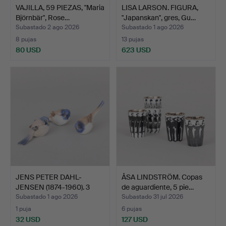
VAJILLA, 59 PIEZAS, "Maria
LISA LARSON. FIGURA,
Björnbär", Rose…
"Japanskan", gres, Gu…
Subastado 2 ago 2026
Subastado 1 ago 2026
8 pujas
13 pujas
80 USD
623 USD
JENS PETER DAHL-
ÅSA LINDSTRÖM. Copas
JENSEN (1874-1960). 3
de aguardiente, 5 pie…
pie…
Subastado 1 ago 2026
Subastado 31 jul 2026
1 puja
6 pujas
32 USD
127 USD