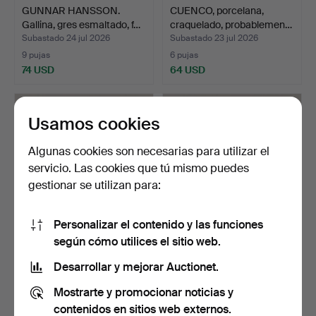
GUNNAR HANSSON.
CUENCO, porcelana,
Gallina, gres esmaltado, f…
craquelado, probablemen…
Subastado 24 jul 2026
Subastado 23 jul 2026
9 pujas
6 pujas
74 USD
64 USD
Usamos cookies
Algunas cookies son necesarias para utilizar el
servicio. Las cookies que tú mismo puedes
gestionar se utilizan para:
Personalizar el contenido y las funciones
según cómo utilices el sitio web.
CARL-HARRY STÅLHANE.
SPEPHAN SINDING (1846-
Jarrón, gres, Rörstra…
1922). Según "Idyl",…
Desarrollar y mejorar Auctionet.
Subastado 22 jul 2026
Subastado 22 jul 2026
Mostrarte y promocionar noticias y
3 pujas
14 pujas
43 USD
138 USD
contenidos en sitios web externos.