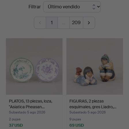
Precios
Filtrar
Auktioner
de
1
…
209
remate
PLATOS, 13 piezas, loza,
FIGURAS, 2 piezas
"Asiatica Pheasan…
esquimales, gres Lladro,…
Subastado 5 ago 2026
Subastado 5 ago 2026
2 pujas
9 pujas
37 USD
69 USD