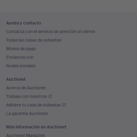
Navegación
Ayuda y contacto
en
Contacta con el servicio de atención al cliente
el
Todas las casas de subastas
pie
Modos de pago
de
Enviamos con
página
Redes sociales
Auctionet
Acerca de Auctionet
Trabaja con nosotros
Adhiere tu casa de subastas
La garantía Auctionet
Más información de Auctionet
Auctionet Magazine