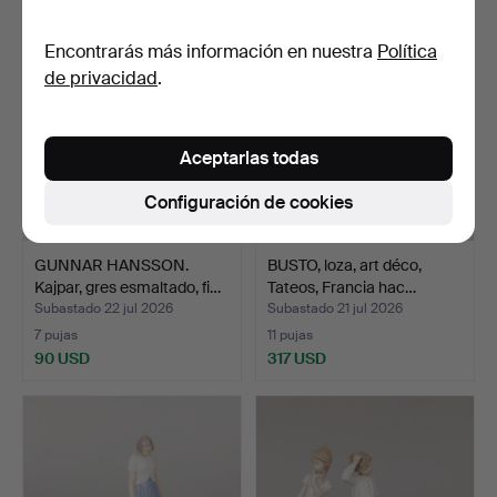
Encontrarás más información en nuestra
Política
de privacidad
.
Aceptarlas todas
Configuración de cookies
GUNNAR HANSSON.
BUSTO, loza, art déco,
Kajpar, gres esmaltado, fi…
Tateos, Francia hac…
Subastado 22 jul 2026
Subastado 21 jul 2026
7 pujas
11 pujas
90 USD
317 USD