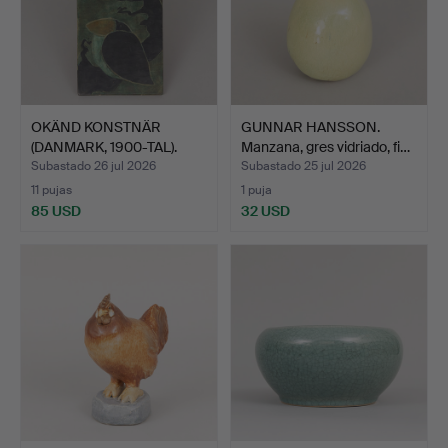
OKÄND KONSTNÄR
GUNNAR HANSSON.
(DANMARK, 1900-TAL).
Manzana, gres vidriado, fi…
Reliev…
Subastado 26 jul 2026
Subastado 25 jul 2026
11 pujas
1 puja
85 USD
32 USD