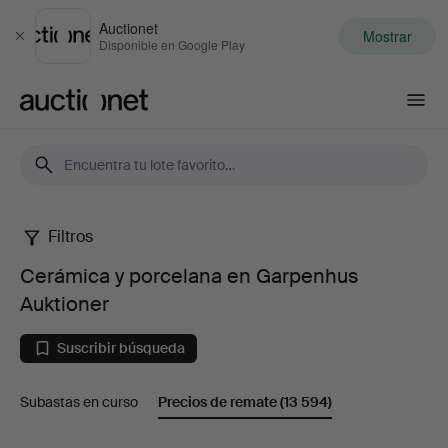
Auctionet
Mostrar
Cerrar
Disponible en Google Play
Auctionet.com
Filtros
Cerámica
Cerámica y porcelana en Garpenhus
y
Auktioner
porcelana
Suscribir búsqueda
en
Subastas en curso
Precios de remate
(13 594)
Garpenhus