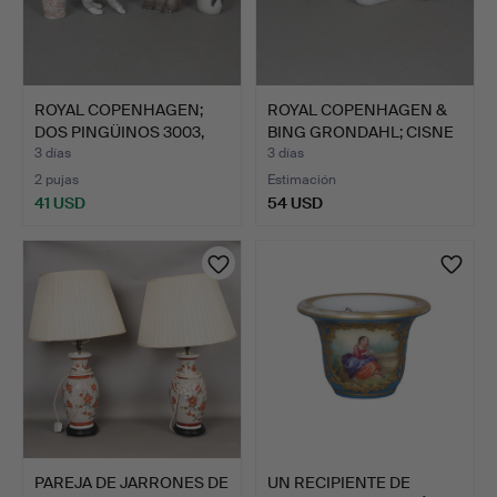
ROYAL COPENHAGEN;
ROYAL COPENHAGEN &
DOS PINGÜINOS 3003,
BING GRONDAHL; CISNE
BÚHO…
75…
3 días
3 días
2 pujas
Estimación
41 USD
54 USD
PAREJA DE JARRONES DE
UN RECIPIENTE DE