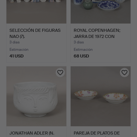
SELECCIÓN DE FIGURAS
ROYAL COPENHAGEN;
NAO (7).
JARRA DE 1972 CON
PLACA …
3 días
3 días
Estimación
Estimación
41 USD
68 USD
JONATHAN ADLER (N.
PAREJA DE PLATOS DE