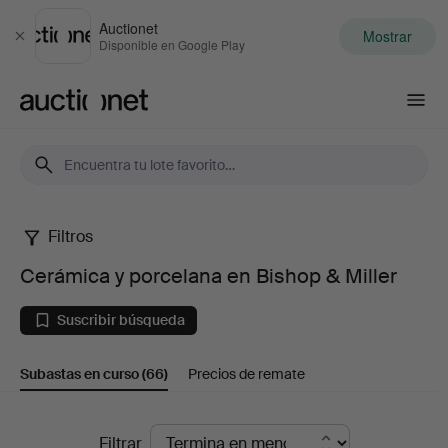
Auctionet
Mostrar
Cerrar
Disponible en Google Play
Auctionet.com
Filtros
Cerámica
Cerámica y porcelana en Bishop & Miller
y
Suscribir búsqueda
porcelana
Subastas en curso
(66)
Precios de remate
en
Bishop
Subastas
Filtrar