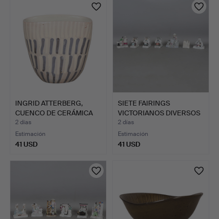
seleccionado
INGRID ATTERBERG,
SIETE FAIRINGS
CUENCO DE CERÁMICA
VICTORIANOS DIVERSOS
DE EK…
(7).
2 días
2 días
Estimación
Estimación
41 USD
41 USD