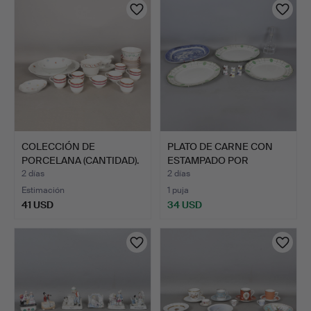
COLECCIÓN DE
PLATO DE CARNE CON
PORCELANA (CANTIDAD).
ESTAMPADO POR
TRANSFERE…
2 días
2 días
Estimación
1 puja
41 USD
34 USD