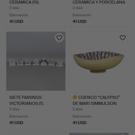
CERÁMICA (10).
CERÁMICA Y PORCELANA
CON ESMA…
2 días
2 días
Estimación
Estimación
41 USD
41 USD
SIETE FAIRINGS
CUENCO “CALYPSO”
VICTORIANOS (7).
DE MARI SIMMULSON
(1911-2…
2 días
2 días
Estimación
Estimación
41 USD
41 USD
Lote