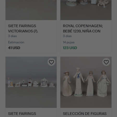
SIETE FAIRINGS
ROYAL COPENHAGEN;
VICTORIANOS (7).
BEBÉ 1239, NIÑA CON
COCH…
3 días
3 días
Estimación
14 pujas
41 USD
123 USD
SIETE FAIRINGS
SELECCIÓN DE FIGURAS