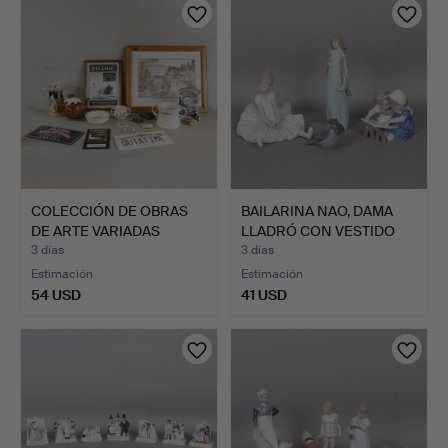
COLECCIÓN DE OBRAS
BAILARINA NAO, DAMA
DE ARTE VARIADAS
LLADRÓ CON VESTIDO
(CANTI…
VER…
3 días
3 días
Estimación
Estimación
54 USD
41 USD