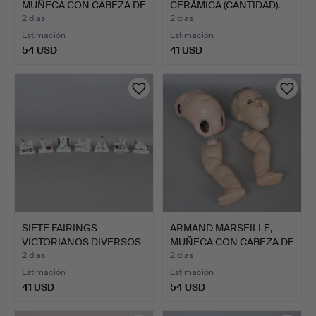
MUÑECA CON CABEZA DE
CERÁMICA (CANTIDAD).
BIS…
2 días
2 días
Estimación
Estimación
54 USD
41 USD
SIETE FAIRINGS
ARMAND MARSEILLE,
VICTORIANOS DIVERSOS
MUÑECA CON CABEZA DE
(7).
BIS…
2 días
2 días
Estimación
Estimación
41 USD
54 USD