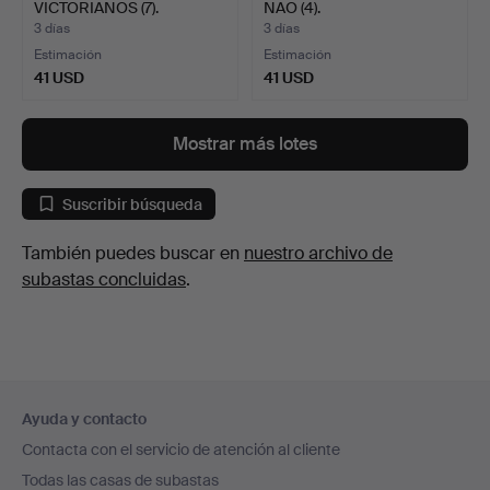
VICTORIANOS (7).
NAO (4).
3 días
3 días
Estimación
Estimación
41 USD
41 USD
Mostrar más lotes
Suscribir búsqueda
También puedes buscar en
nuestro archivo de
subastas concluidas
.
Navegación
Ayuda y contacto
en
Contacta con el servicio de atención al cliente
el
Todas las casas de subastas