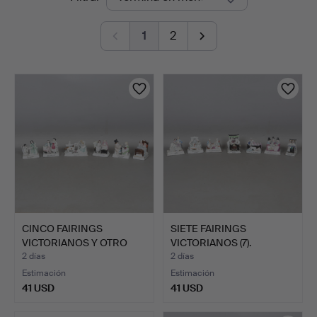
en
&
1
2
curso
Miller
CINCO FAIRINGS
SIETE FAIRINGS
VICTORIANOS Y OTRO
VICTORIANOS (7).
POSTERIO…
2 días
2 días
Estimación
Estimación
41 USD
41 USD