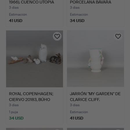
1966). CUENCO UTOPIA
PORCELANA BÁVARA
BO…
ALEMA…
3 días
3 días
Estimación
Estimación
41 USD
34 USD
ROYAL COPENHAGEN;
JARRÓN "MY GARDEN" DE
CIERVO 20183, BÚHO
CLARICE CLIFF.
NIVAL…
3 días
3 días
1 puja
Estimación
34 USD
41 USD