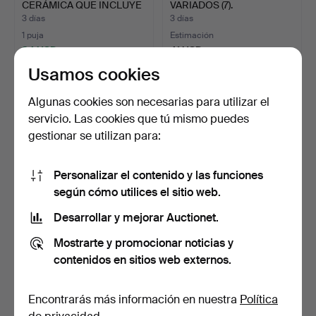
CERÁMICA QUE INCLUYE
VARIADOS (7).
COALPORT…
3 días
3 días
1 puja
Estimación
34 USD
41 USD
Usamos cookies
Algunas cookies son necesarias para utilizar el
servicio. Las cookies que tú mismo puedes
gestionar se utilizan para:
Personalizar el contenido y las funciones
según cómo utilices el sitio web.
Desarrollar y mejorar Auctionet.
PAREJA DE PLATOS PARA
CUATRO FIGURAS NAO (4).
ENCURTIDOS DE
Mostrarte y promocionar noticias y
PEARLW…
3 días
3 días
contenidos en sitios web externos.
Estimación
Estimación
34 USD
41 USD
Encontrarás más información en nuestra
Política