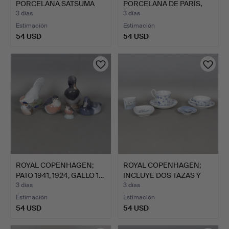
PORCELANA SATSUMA
PORCELANA DE PARÍS,
JA…
CIRCA…
3 días
3 días
Estimación
Estimación
54 USD
54 USD
ROYAL COPENHAGEN;
ROYAL COPENHAGEN;
PATO 1941, 1924, GALLO 1…
INCLUYE DOS TAZAS Y
PLAT…
3 días
3 días
Estimación
Estimación
54 USD
54 USD