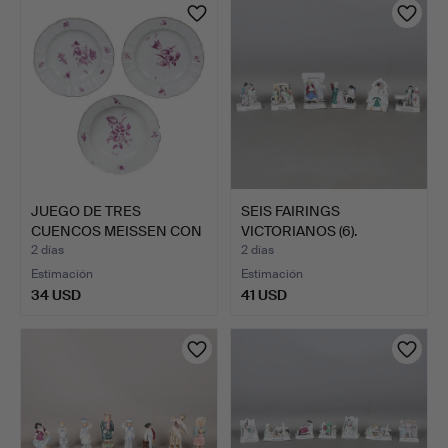
JUEGO DE TRES
SEIS FAIRINGS
CUENCOS MEISSEN CON
VICTORIANOS (6).
DECORACI…
2 días
2 días
Estimación
Estimación
34 USD
41 USD