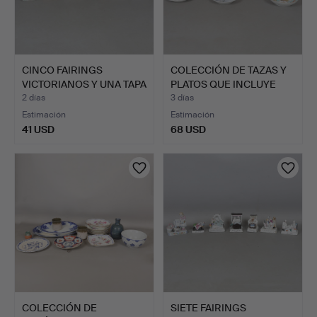
CINCO FAIRINGS
COLECCIÓN DE TAZAS Y
VICTORIANOS Y UNA TAPA
PLATOS QUE INCLUYE
(6).
RO…
2 días
3 días
Estimación
Estimación
41 USD
68 USD
COLECCIÓN DE
SIETE FAIRINGS