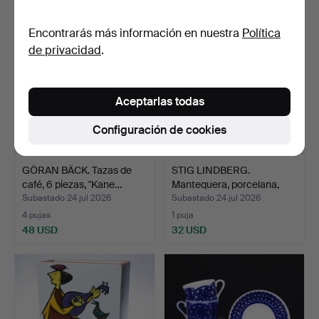
Encontrarás más información en nuestra
Política
de privacidad
.
Aceptarlas todas
Configuración de cookies
GÖRAN BÄCK. Tazas de
STIG LINDBERG.
café, 6 piezas, "Kane…
Mantequera, porcelana,
"hus…
Subastado 24 jul 2026
Subastado 24 jul 2026
4 pujas
1 puja
48 USD
32 USD