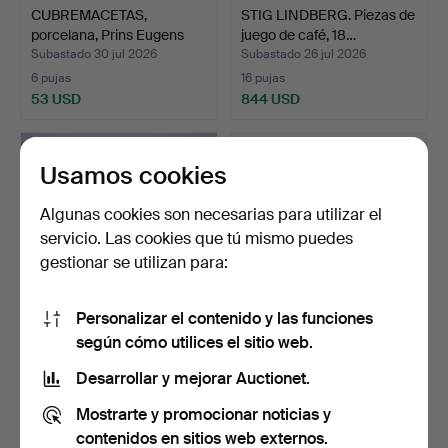
CUBREMACETAS,
STIG LINDBERG. Piezas de
porcelana, Prins Eugens
juego de café, 18…
Wald…
Subastado 30 jul 2026
Subastado 26 jul 2026
6 pujas
16 pujas
53 USD
844 USD
Usamos cookies
Algunas cookies son necesarias para utilizar el
servicio. Las cookies que tú mismo puedes
gestionar se utilizan para:
Personalizar el contenido y las funciones
según cómo utilices el sitio web.
MARI SIMMULSON. Niño
LISA LARSON. Cerámica, 2
sobre tortuga, figura…
piezas "granada" …
Desarrollar y mejorar Auctionet.
Subastado 25 jul 2026
Subastado 25 jul 2026
Mostrarte y promocionar noticias y
21 pujas
1 puja
118 USD
43 USD
contenidos en sitios web externos.