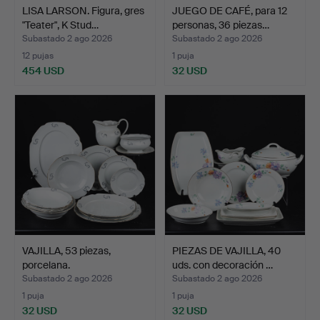
LISA LARSON. Figura, gres
JUEGO DE CAFÉ, para 12
"Teater", K Stud…
personas, 36 piezas…
Subastado 2 ago 2026
Subastado 2 ago 2026
12 pujas
1 puja
454 USD
32 USD
VAJILLA, 53 piezas,
PIEZAS DE VAJILLA, 40
porcelana.
uds. con decoración …
Subastado 2 ago 2026
Subastado 2 ago 2026
1 puja
1 puja
32 USD
32 USD