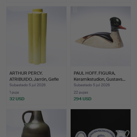
ARTHUR PERCY.
PAUL HOFF. FIGURA,
ATRIBUIDO. Jarrón, Gefle
Keramikstudion, Gustavs…
Por…
Subastado 5 jul 2026
Subastado 5 jul 2026
1 puja
22 pujas
32 USD
294 USD