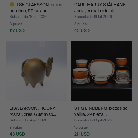
ILSE CLAESSON. jarrón,
CARL-HARRY STÅLHANE.
art déco, Rörstrand.
Jarra, esmalte de pie…
Subastado 18 jul 2026
Subastado 16 jul 2026
8 pujas
3 pujas
117 USD
43 USD
Lote
seleccionado
LISA LARSON. FIGURA
STIG LINDBERG. piezas de
"Åsna", gres, Gustavsb…
vajilla, 29 pieza…
Subastado 14 jul 2026
Subastado 13 jul 2026
3 pujas
15 pujas
43 USD
211 USD