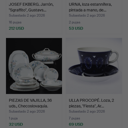
JOSEF EKBERG. Jarrón,
URNA, loza estannífera,
"Sgraffito", Gustavs…
pintada a mano, de…
Subastado 2 ago 2026
Subastado 2 ago 2026
16 pujas
2 pujas
212 USD
53 USD
PIEZAS DE VAJILLA, 36
ULLA PROCOPÉ. Loza, 2
uds., Checoslovaquia.
piezas, "Fiesta", Ar…
Subastado 2 ago 2026
Subastado 2 ago 2026
1 puja
7 pujas
32 USD
69 USD