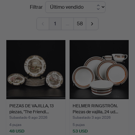
Precios
Filtrar
Auktionsservice
de
1
…
58
remate
PIEZAS DE VAJILLA, 13
HELMER RINGSTRÖN.
piezas, "The Friendl…
Piezas de vajilla, 24 ud…
Subastado 6 ago 2026
Subastado 3 ago 2026
4 pujas
5 pujas
48 USD
53 USD