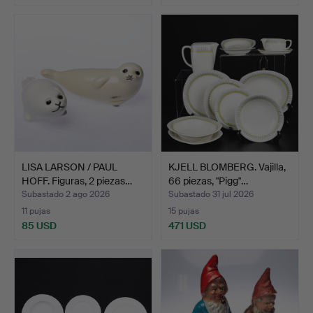
LISA LARSON / PAUL
KJELL BLOMBERG. Vajilla,
HOFF. Figuras, 2 piezas…
66 piezas, "Pigg"…
Subastado 2 ago 2026
Subastado 31 jul 2026
11 pujas
15 pujas
85 USD
471 USD