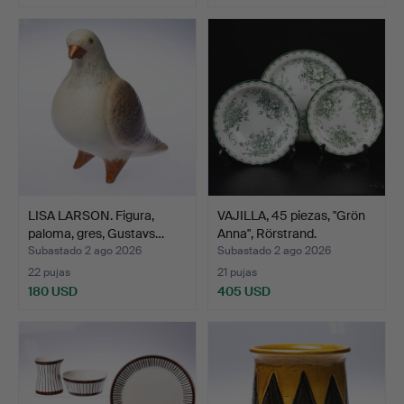
LISA LARSON. Figura,
VAJILLA, 45 piezas, "Grön
paloma, gres, Gustavs…
Anna", Rörstrand.
Subastado 2 ago 2026
Subastado 2 ago 2026
22 pujas
21 pujas
180 USD
405 USD