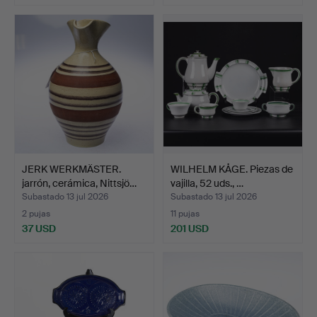
JERK WERKMÄSTER.
WILHELM KÅGE. Piezas de
jarrón, cerámica, Nittsjö…
vajilla, 52 uds., …
Subastado 13 jul 2026
Subastado 13 jul 2026
2 pujas
11 pujas
37 USD
201 USD