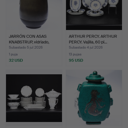
JARRÓN CON ASAS
ARTHUR PERCY. ARTHUR
KNABSTRUP, vidriado,
PERCY. Vajilla, 60 pi…
made …
Subastado 5 jul 2026
Subastado 4 jul 2026
1 puja
13 pujas
32 USD
95 USD