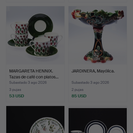
MARGARETA HENNIX.
JARDINERA, Mayólica.
Tazas de café con platos…
Subastado 3 ago 2026
Subastado 3 ago 2026
3 pujas
2 pujas
53 USD
85 USD