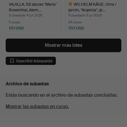
VAJILLA, 58 piezas "Maria"
WILHELM KÅGE. Urna /
Rosenthal, Alem…
jarrón, "Argenta", gr…
Subastado 4 jul 2026
Subastado 3 jul 2026
5 pujas
26 pujas
170 USD
792 USD
Lote
seleccionado
Mostrar más lotes
Suscribir búsqueda
Archivo de subastas
Estás buscando en el archivo de subastas concluidas.
Mostrar las subastas en curso.