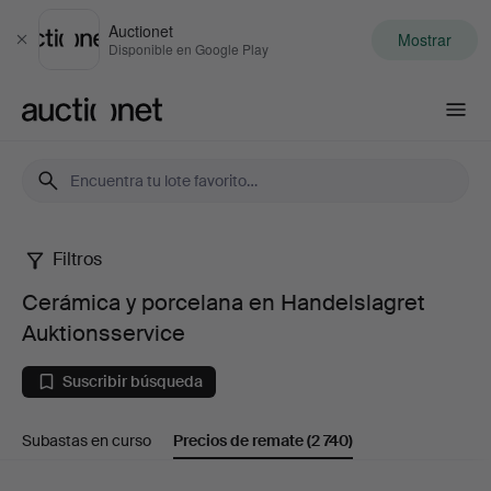
Auctionet
Mostrar
Cerrar
Disponible en Google Play
Auctionet.com
Filtros
Cerámica
Cerámica y porcelana en Handelslagret
y
Auktionsservice
porcelana
Suscribir búsqueda
en
Subastas en curso
Precios de remate
(2 740)
Handelslagret