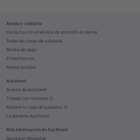
Navegación
Ayuda y contacto
en
Contacta con el servicio de atención al cliente
el
Todas las casas de subastas
pie
Modos de pago
de
Enviamos con
página
Redes sociales
Auctionet
Acerca de Auctionet
Trabaja con nosotros
Adhiere tu casa de subastas
La garantía Auctionet
Más información de Auctionet
Auctionet Magazine