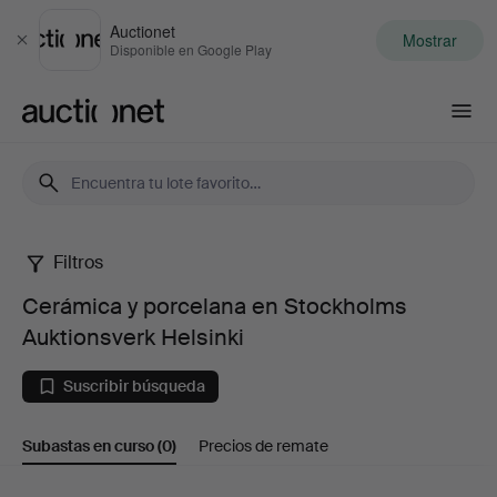
Auctionet
Mostrar
Cerrar
Disponible en Google Play
Auctionet.com
Filtros
Cerámica
Cerámica y porcelana en Stockholms
y
Auktionsverk Helsinki
porcelana
Suscribir búsqueda
en
Subastas en curso
(0)
Precios de remate
Stockholms