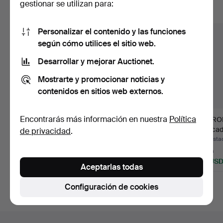
gestionar se utilizan para:
Mostrar todos los lotes
Personalizar el contenido y las funciones
según cómo utilices el sitio web.
Desarrollar y mejorar Auctionet.
Mostrarte y promocionar noticias y
contenidos en sitios web externos.
Encontrarás más información en nuestra
Política
FRIEDL HOLZER-
BING & GRÖNDAL,
JARRON
KJELLBERG. JUEGO
objetos de porcelana.
marcad
de privacidad
.
DE CAFÉ, 37…
vid…
Subastado 31 jul 2026
Subastado 5 jul 2026
Subastad
2 pujas
1 puja
1 puja
41 USD
35 USD
35 US
Aceptarlas todas
Configuración de cookies
Navegación