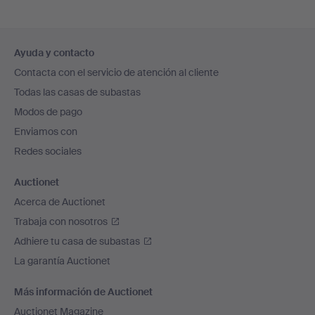
Navegación
Ayuda y contacto
en
Contacta con el servicio de atención al cliente
el
Todas las casas de subastas
pie
Modos de pago
de
Enviamos con
página
Redes sociales
Auctionet
Acerca de Auctionet
Trabaja con nosotros
Adhiere tu casa de subastas
La garantía Auctionet
Más información de Auctionet
Auctionet Magazine