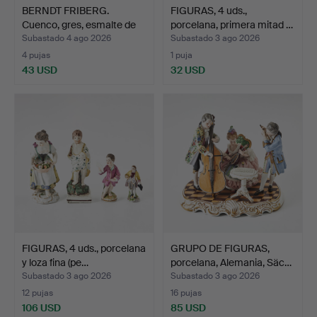
BERNDT FRIBERG.
FIGURAS, 4 uds.,
Cuenco, gres, esmalte de
porcelana, primera mitad …
p…
Subastado 4 ago 2026
Subastado 3 ago 2026
4 pujas
1 puja
43 USD
32 USD
FIGURAS, 4 uds., porcelana
GRUPO DE FIGURAS,
y loza fina (pe…
porcelana, Alemania, Säc…
Subastado 3 ago 2026
Subastado 3 ago 2026
12 pujas
16 pujas
106 USD
85 USD