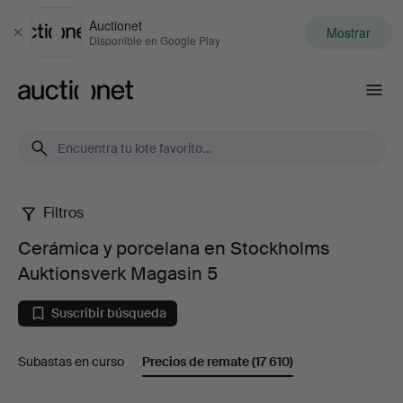
Auctionet
Mostrar
Cerrar
Disponible en Google Play
Auctionet.com
Filtros
Cerámica
Cerámica y porcelana en Stockholms
y
Auktionsverk Magasin 5
porcelana
Suscribir búsqueda
en
Subastas en curso
Precios de remate
(17 610)
Stockholms