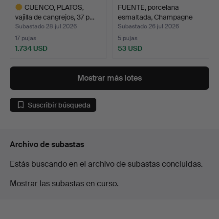
CUENCO, PLATOS,
FUENTE, porcelana
vajilla de cangrejos, 37 p…
esmaltada, Champagne
Lan…
Subastado 28 jul 2026
Subastado 26 jul 2026
17 pujas
5 pujas
1.734 USD
53 USD
Lote
seleccionado
Mostrar más lotes
Suscribir búsqueda
Archivo de subastas
Estás buscando en el archivo de subastas concluidas.
Mostrar las subastas en curso.