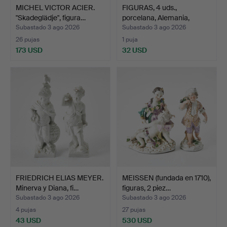
MICHEL VICTOR ACIER.
FIGURAS, 4 uds.,
"Skadeglädje", figura…
porcelana, Alemania,
Säch…
Subastado 3 ago 2026
Subastado 3 ago 2026
26 pujas
1 puja
173 USD
32 USD
FRIEDRICH ELIAS MEYER.
MEISSEN (fundada en 1710),
Minerva y Diana, fi…
figuras, 2 piez…
Subastado 3 ago 2026
Subastado 3 ago 2026
4 pujas
27 pujas
43 USD
530 USD