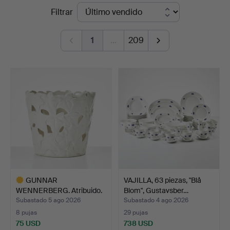
Precios
Filtrar
Auktionsverk
de
Magasin
1
…
209
remate
5
GUNNAR
VAJILLA, 63 piezas, "Blå
WENNERBERG. Atribuido.
Blom", Gustavsber…
Macetero, es…
Subastado 5 ago 2026
Subastado 4 ago 2026
8 pujas
29 pujas
75 USD
738 USD