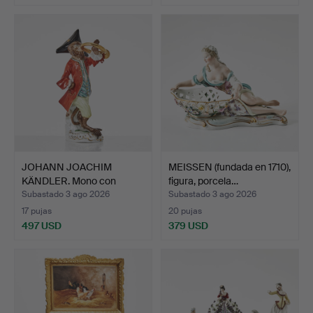
JOHANN JOACHIM
MEISSEN (fundada en 1710),
KÄNDLER. Mono con
figura, porcela…
trompa, d…
Subastado 3 ago 2026
Subastado 3 ago 2026
17 pujas
20 pujas
497 USD
379 USD