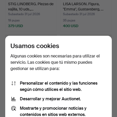
STIG LINDBERG. Piezas de
LISA LARSON. Figura,
vajilla, 10 uds.,…
"Emma", Gustavsberg, …
Subastado 31 jul 2026
Subastado 31 jul 2026
19 pujas
35 pujas
379 USD
400 USD
Usamos cookies
Algunas cookies son necesarias para utilizar el
servicio. Las cookies que tú mismo puedes
gestionar se utilizan para:
Personalizar el contenido y las funciones
según cómo utilices el sitio web.
ALDO LONDI. Jarra de
LISA LARSON. FIGURAS, 2
agua, gres, n.º 9839,…
piezas, "Katt" y "…
Desarrollar y mejorar Auctionet.
Subastado 31 jul 2026
Subastado 31 jul 2026
Mostrarte y promocionar noticias y
18 pujas
17 pujas
169 USD
149 USD
contenidos en sitios web externos.