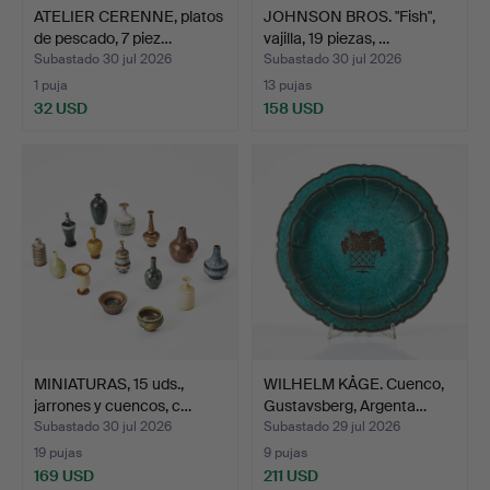
ATELIER CERENNE, platos
JOHNSON BROS. "Fish",
de pescado, 7 piez…
vajilla, 19 piezas, …
Subastado 30 jul 2026
Subastado 30 jul 2026
1 puja
13 pujas
32 USD
158 USD
MINIATURAS, 15 uds.,
WILHELM KÅGE. Cuenco,
jarrones y cuencos, c…
Gustavsberg, Argenta…
Subastado 30 jul 2026
Subastado 29 jul 2026
19 pujas
9 pujas
169 USD
211 USD