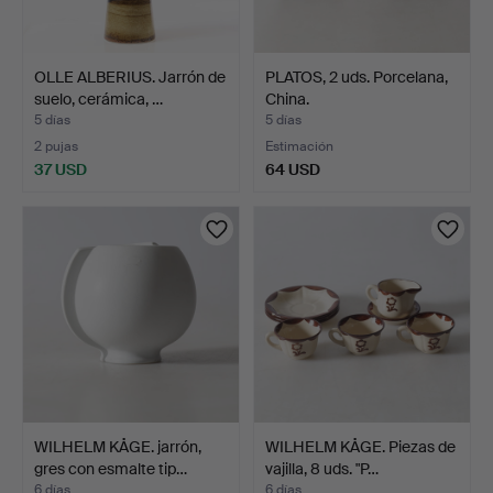
OLLE ALBERIUS. Jarrón de
PLATOS, 2 uds. Porcelana,
suelo, cerámica, …
China.
5 días
5 días
2 pujas
Estimación
37 USD
64 USD
WILHELM KÅGE. jarrón,
WILHELM KÅGE. Piezas de
gres con esmalte tip…
vajilla, 8 uds. "P…
6 días
6 días