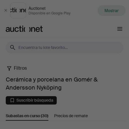
Auctionet
Mostrar
Cerrar
Disponible en Google Play
Auctionet.com
Filtros
Cerámica
Cerámica y porcelana en Gomér &
y
Andersson Nyköping
porcelana
Suscribir búsqueda
en
Subastas en curso
(30)
Precios de remate
Gomér