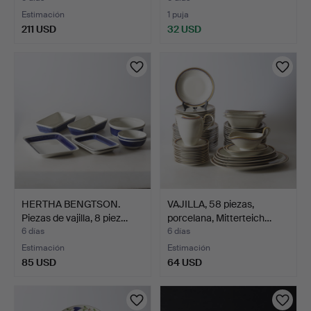
Estimación
1 puja
211 USD
32 USD
HERTHA BENGTSON.
VAJILLA, 58 piezas,
Piezas de vajilla, 8 piez…
porcelana, Mitterteich…
6 días
6 días
Estimación
Estimación
85 USD
64 USD