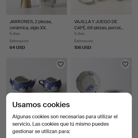
JARRONES, 2 piezas,
VAJILLA Y JUEGO DE
cerámica, siglo XX.
CAFÉ, 68 piezas, porcel…
5 días
5 días
Estimación
Estimación
64 USD
106 USD
Usamos cookies
Algunas cookies son necesarias para utilizar el
servicio. Las cookies que tú mismo puedes
FUENTE, y jarra de crema y
PLATOS, 10 uds. Porcelana,
gestionar se utilizan para:
azucarero, 4 pi…
Arabia, siglo X…
5 días
5 días