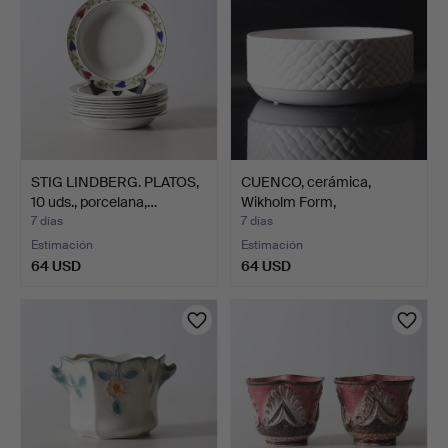
STIG LINDBERG. PLATOS,
CUENCO, cerámica,
10 uds., porcelana,…
Wikholm Form,
contemporá…
7 días
7 días
Estimación
Estimación
64 USD
64 USD