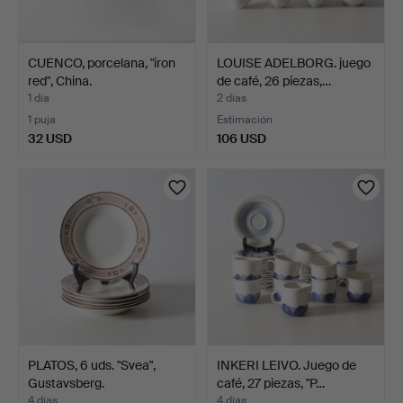
CUENCO, porcelana, "iron
LOUISE ADELBORG. juego
red", China.
de café, 26 piezas,…
1 día
2 días
1 puja
Estimación
32 USD
106 USD
PLATOS, 6 uds. "Svea",
INKERI LEIVO. Juego de
Gustavsberg.
café, 27 piezas, "P…
4 días
4 días