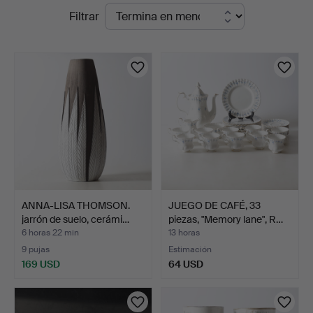
Subastas
Filtrar
&
en
Andersson
curso
Nyköping
ANNA-LISA THOMSON.
JUEGO DE CAFÉ, 33
jarrón de suelo, cerámi…
piezas, "Memory lane", R…
6 horas 22 min
13 horas
9 pujas
Estimación
169 USD
64 USD