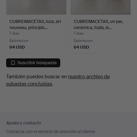
CUBREMACETAS, loza, art
CUBREMACETAS, un par,
nouveau, principio…
cerámica, Italia, si…
7 días
7 días
Estimación
Estimación
64 USD
64 USD
Suscribir búsqueda
También puedes buscar en
nuestro archivo de
subastas concluidas
.
Navegación
Ayuda y contacto
en
Contacta con el servicio de atención al cliente
el