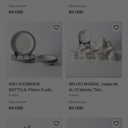
Estimación
Estimación
64 USD
85 USD
KATI TUOMINEN-
WILHELM KÅGE. Juego de
NIITTYLÄ. Platos, 8 uds.
té, 23 piezas, "Dar…
"Ko…
4 días
4 días
Estimación
Estimación
64 USD
85 USD