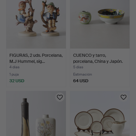
FIGURAS, 2 uds. Porcelana,
CUENCO y tarro,
M.J Hummel, sig…
porcelana, China y Japón.
4 días
5 días
1 puja
Estimación
32 USD
64 USD