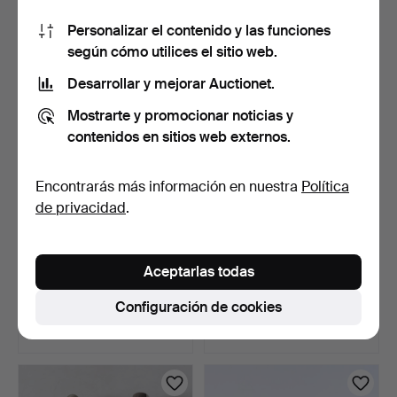
Estimación
Estimación
Personalizar el contenido y las funciones
64 USD
64 USD
según cómo utilices el sitio web.
Desarrollar y mejorar Auctionet.
Mostrarte y promocionar noticias y
contenidos en sitios web externos.
Encontrarás más información en nuestra
Política
de privacidad
.
FUENTE, porcelana,
CERÁMICA, 3 piezas, entre
Aceptarlas todas
asiática.
ellas "Mon amie"…
5 días
5 días
Configuración de cookies
Estimación
Estimación
64 USD
64 USD