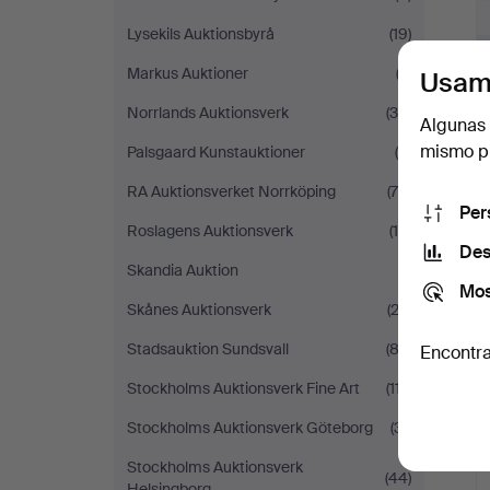
Lysekils Auktionsbyrå
(19)
Markus Auktioner
(3)
Usam
Norrlands Auktionsverk
(39)
Algunas 
mismo pu
Palsgaard Kunstauktioner
(5)
RA Auktionsverket Norrköping
(79)
Per
Roslagens Auktionsverk
(14)
Des
Skandia Auktion
(1)
Mos
Skånes Auktionsverk
(23)
Stadsauktion Sundsvall
(83)
Encontra
Stockholms Auktionsverk Fine Art
(117)
Stockholms Auktionsverk Göteborg
(31)
Stockholms Auktionsverk
(44)
Helsingborg