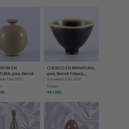
RRON EN
CUENCO EN MINIATURA,
TURA, gres, Berndt
gres, Berndt Friberg,…
g,…
do 7 dic 2021
Subastado 7 dic 2021
as
4 pujas
SD
48 USD
onado