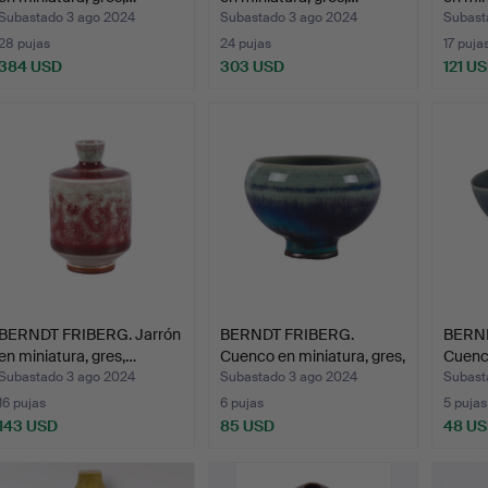
Subastado 3 ago 2024
Subastado 3 ago 2024
Subast
28 pujas
24 pujas
17 puja
384 USD
303 USD
121 U
BERNDT FRIBERG. Jarrón
BERNDT FRIBERG.
BERND
en miniatura, gres,…
Cuenco en miniatura, gres,
Cuenco
…
…
Subastado 3 ago 2024
Subastado 3 ago 2024
Subast
16 pujas
6 pujas
5 pujas
143 USD
85 USD
48 U