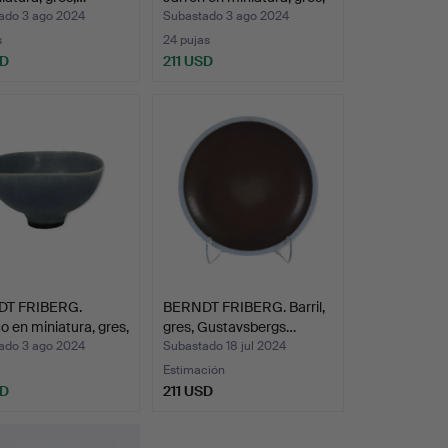
…
ado 3 ago 2024
Subastado 3 ago 2024
s
24 pujas
SD
211 USD
Lote
seleccionado
T FRIBERG.
BERNDT FRIBERG. Barril,
 en miniatura, gres,
gres, Gustavsbergs…
ado 3 ago 2024
Subastado 18 jul 2024
Estimación
SD
211 USD