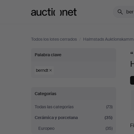
Auctionet.com
Todos los lotes cerrados
/
Halmstads Auktionskamm
“berndt”
“
Palabra clave
en
berndt
Cerámica
Categorías
y
Todas las categorías
(73)
porcelana
Cerámica y porcelana
(35)
P
en
Fi
Europeo
(35)