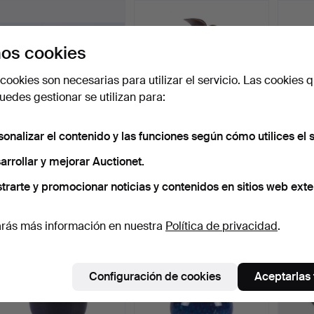
os cookies
cookies son necesarias para utilizar el servicio. Las cookies q
edes gestionar se utilizan para:
sonalizar el contenido y las funciones según cómo utilices el s
BERNDT FRIBERG.
BERNDT FRIBERG. Jarrón
BERND
arrollar y mejorar Auctionet.
Cuenco, gres,
Hänkel, gres Harfur…
en min
Gustavsberg.
Subastado 21 ene 2023
Subastado 5 jul 2025
Subasta
trarte y promocionar noticias y contenidos en sitios web exte
4 pujas
2 pujas
20 puj
58 USD
43 USD
179 U
rás más información en nuestra
Política de privacidad
.
Configuración de cookies
Aceptarlas