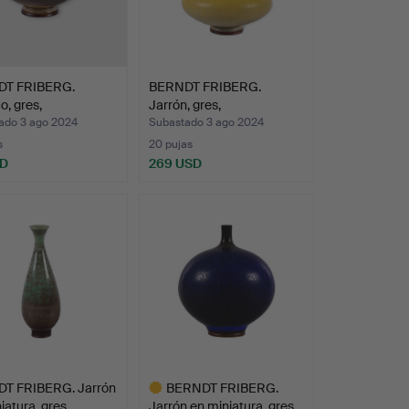
T FRIBERG.
BERNDT FRIBERG.
, gres,
Jarrón, gres,
vsbergs…
Gustavsbergs…
ado 3 ago 2024
Subastado 3 ago 2024
s
20 pujas
SD
269 USD
T FRIBERG. Jarrón
BERNDT FRIBERG.
iatura, gres,…
Jarrón en miniatura, gres,