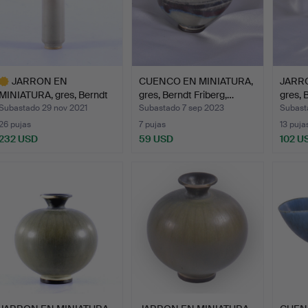
JARRON EN
CUENCO EN MINIATURA,
JARRÓ
MINIATURA, gres, Berndt
gres, Berndt Friberg,…
gres, 
Friberg,…
Subastado 29 nov 2021
Subastado 7 sep 2023
Subast
26 pujas
7 pujas
13 puja
232 USD
59 USD
102 U
ote
eleccionado