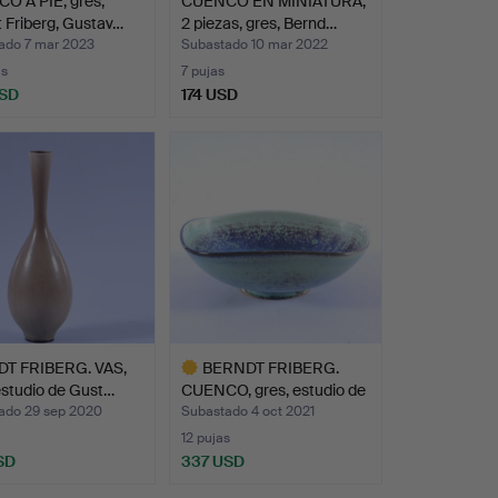
O A PIE, gres,
CUENCO EN MINIATURA,
 Friberg, Gustav…
2 piezas, gres, Bernd…
ado 7 mar 2023
Subastado 10 mar 2022
as
7 pujas
USD
174 USD
T FRIBERG. VAS,
BERNDT FRIBERG.
estudio de Gust…
CUENCO, gres, estudio de
G…
ado 29 sep 2020
Subastado 4 oct 2021
12 pujas
SD
337 USD
Lote