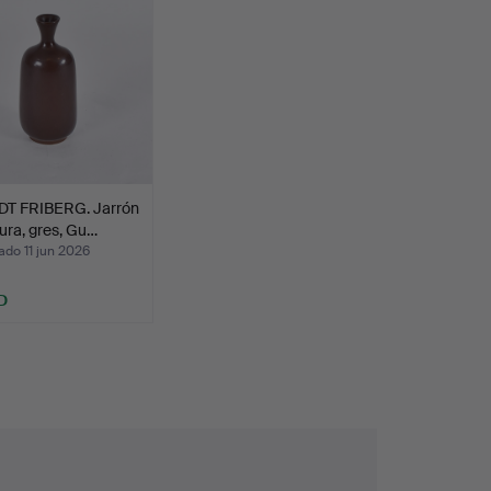
T FRIBERG. Jarrón
ura, gres, Gu…
do 11 jun 2026
D