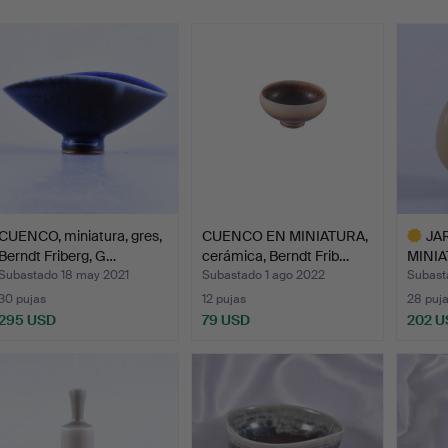
emate
CUENCO, miniatura, gres,
CUENCO EN MINIATURA,
JA
Berndt Friberg, G…
cerámica, Berndt Frib…
MINIA
Friber
Subastado 18 may 2021
Subastado 1 ago 2022
Subasta
30 pujas
12 pujas
28 puj
295 USD
79 USD
202 U
Lote
selecci