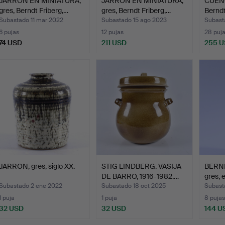
JARRON EN MINIATURA,
JARRON EN MINIATURA,
CUENC
gres, Berndt Friberg,…
gres, Berndt Friberg,…
Berndt
Subastado 11 mar 2022
Subastado 15 ago 2023
Subast
6 pujas
12 pujas
28 puj
74 USD
211 USD
255 
JARRON, gres, siglo XX.
STIG LINDBERG. VASIJA
BERND
DE BARRO, 1916-1982.…
gres, 
Subastado 2 ene 2022
Subastado 18 oct 2025
Subast
1 puja
1 puja
8 pujas
32 USD
32 USD
144 U