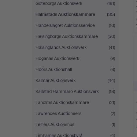
Göteborgs Auktionsverk
(181)
Halmstads Auktionskammare
(35)
Handelslagret Auktionsservice
(10)
Helsingborgs Auktionskammare
(50)
Hälsinglands Auktionsverk
(41)
Höganäs Auktionsverk
(9)
Höörs Auktionshall
(8)
Kalmar Auktionsverk
(44)
Karlstad Hammarö Auktionsverk
(18)
Laholms Auktionskammare
(21)
Lawrences Auctioneers
(2)
Leiflers Auktionshus
(1)
Limhamns Auktionsbyrå
(4)