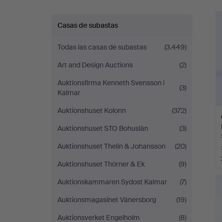
Halmstads
r
Casas de subastas
Auktionskammare
Todas las casas de subastas
(3.449)
Art and Design Auctions
(2)
Auktionsfirma Kenneth Svensson i
(3)
Kalmar
Auktionshuset Kolonn
(372)
Auktionshuset STO Bohuslän
(3)
Auktionshuset Thelin & Johansson
(20)
Auktionshuset Thörner & Ek
(9)
Auktionskammaren Sydost Kalmar
(7)
Auktionsmagasinet Vänersborg
(19)
Auktionsverket Engelholm
(8)