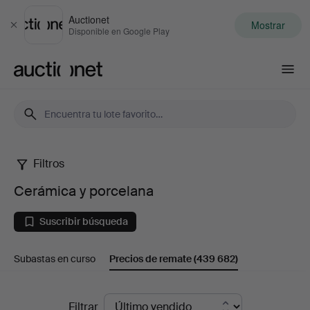
Auctionet
Mostrar
Cerrar
Disponible en Google Play
Auctionet.com
Filtros
Cerámica
Cerámica y porcelana
y
Suscribir búsqueda
porcelana
Subastas en curso
Precios de remate
(439 682)
Precios
Filtrar