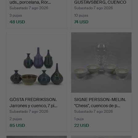
uds., porcelana, Rör…
GUSTAVSBERG, CUENCO
ARGENTA.
Subastado 7 ago 2026
Subastado 7 ago 2026
3 pujas
10 pujas
48 USD
74 USD
GÖSTA FREDRIKSSON.
SIGNE PERSSON-MELIN.
Jarrones y cuenco, 7 pi…
"Chess", cuencos de p…
Subastado 7 ago 2026
Subastado 7 ago 2026
2 pujas
1 puja
85 USD
22 USD