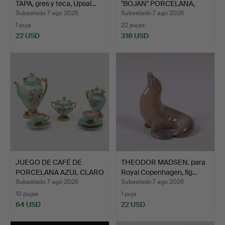
TAPA, gres y teca, Upsal…
"BOJAN" PORCELANA,
CHIN…
Subastado 7 ago 2026
Subastado 7 ago 2026
1 puja
22 pujas
22 USD
318 USD
JUEGO DE CAFÉ DE
THEODOR MADSEN. para
PORCELANA AZUL CLARO
Royal Copenhagen, fig…
CON …
Subastado 7 ago 2026
Subastado 7 ago 2026
10 pujas
1 puja
64 USD
22 USD