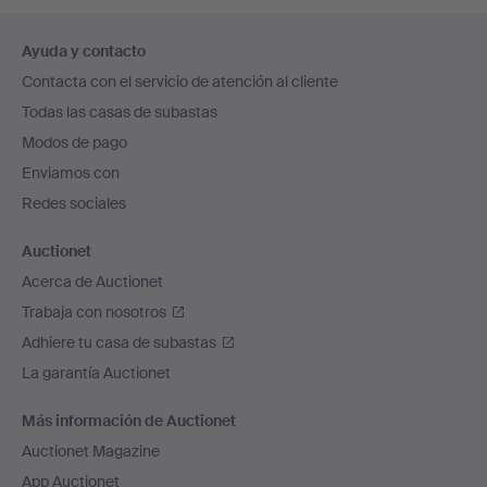
Navegación
Ayuda y contacto
en
Contacta con el servicio de atención al cliente
el
Todas las casas de subastas
pie
Modos de pago
de
Enviamos con
página
Redes sociales
Auctionet
Acerca de Auctionet
Trabaja con nosotros
Adhiere tu casa de subastas
La garantía Auctionet
Más información de Auctionet
Auctionet Magazine
App Auctionet