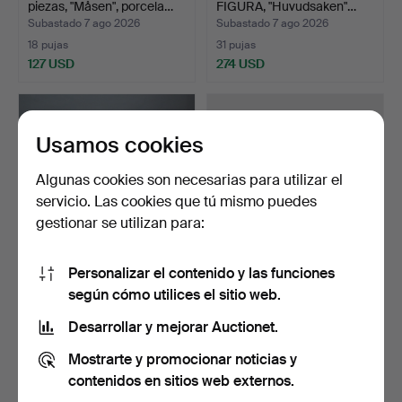
piezas, "Måsen", porcela…
FIGURA, "Huvudsaken"…
Subastado 7 ago 2026
Subastado 7 ago 2026
18 pujas
31 pujas
127 USD
274 USD
Usamos cookies
Algunas cookies son necesarias para utilizar el
servicio. Las cookies que tú mismo puedes
gestionar se utilizan para:
Personalizar el contenido y las funciones
HEREND. Vajilla de 43
FUENTE y FIGURA oso
según cómo utilices el sitio web.
piezas, servicio de …
polar, porcelana, Bing…
Subastado 7 ago 2026
Subastado 7 ago 2026
Desarrollar y mejorar Auctionet.
19 pujas
10 pujas
Mostrarte y promocionar noticias y
1.038 USD
106 USD
contenidos en sitios web externos.