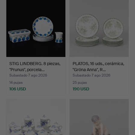
STIG LINDBERG. 8 piezas,
PLATOS, 16 uds., cerámica,
"Prunus", porcela…
"Gröna Anna", R…
Subastado 7 ago 2026
Subastado 7 ago 2026
14 pujas
25 pujas
106 USD
190 USD