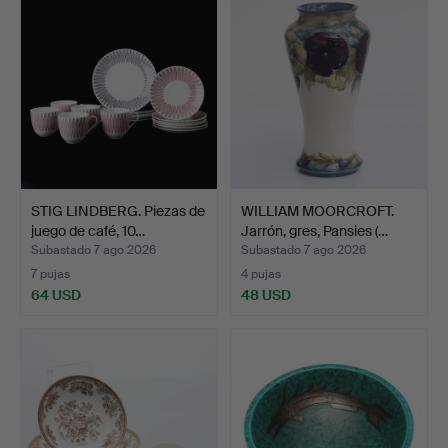
STIG LINDBERG. Piezas de
WILLIAM MOORCROFT.
juego de café, 10…
Jarrón, gres, Pansies (…
Subastado 7 ago 2026
Subastado 7 ago 2026
7 pujas
4 pujas
64 USD
48 USD