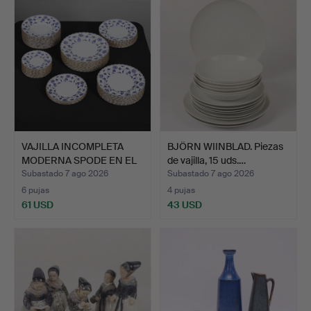
VAJILLA INCOMPLETA
BJÖRN WIINBLAD. Piezas
MODERNA SPODE EN EL
de vajilla, 15 uds.…
PAT…
Subastado 7 ago 2026
Subastado 7 ago 2026
6 pujas
4 pujas
61 USD
43 USD