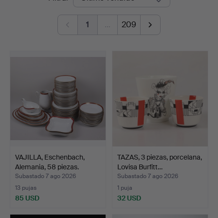
de
1
…
209
remate
VAJILLA, Eschenbach,
TAZAS, 3 piezas, porcelana,
Alemania, 58 piezas.
Lovisa Burfitt…
Subastado 7 ago 2026
Subastado 7 ago 2026
13 pujas
1 puja
85 USD
32 USD