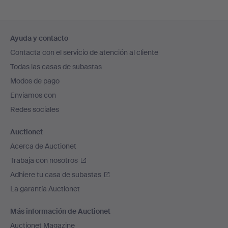
Navegación
Ayuda y contacto
en
Contacta con el servicio de atención al cliente
el
Todas las casas de subastas
pie
Modos de pago
de
Enviamos con
página
Redes sociales
Auctionet
Acerca de Auctionet
Trabaja con nosotros
Adhiere tu casa de subastas
La garantía Auctionet
Más información de Auctionet
Auctionet Magazine