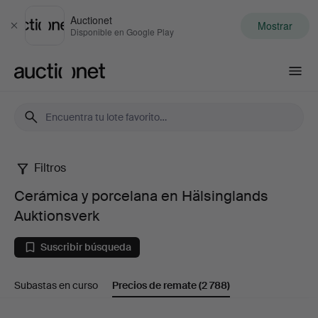
Auctionet
Mostrar
Cerrar
Disponible en Google Play
Auctionet.com
Filtros
Cerámica
Cerámica y porcelana en Hälsinglands
y
Auktionsverk
porcelana
Suscribir búsqueda
en
Subastas en curso
Precios de remate
(2 788)
Hälsinglands