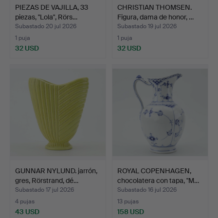
PIEZAS DE VAJILLA, 33
CHRISTIAN THOMSEN.
piezas, "Lola", Rörs…
Figura, dama de honor, …
Subastado 20 jul 2026
Subastado 19 jul 2026
1 puja
1 puja
32 USD
32 USD
GUNNAR NYLUND. jarrón,
ROYAL COPENHAGEN,
gres, Rörstrand, dé…
chocolatera con tapa, "M…
Subastado 17 jul 2026
Subastado 16 jul 2026
4 pujas
13 pujas
43 USD
158 USD