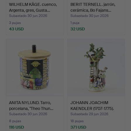
WILHELM KÅGE. cuenco,
BERIT TERNELL. jarrón,
Argenta, gres, Gusta…
cerámica, Bo Fajans…
Subastado 30 jun 2026
Subastado 30 jun 2026
3 pujas
1 puja
43 USD
32 USD
ANITA NYLUND. Tarro,
JOHANN JOACHIM
porcelana, "Theo Thun…
KAENDLER (1707-1775).
Según…
Subastado 30 jun 2026
Subastado 29 jun 2026
8 pujas
18 pujas
116 USD
371 USD