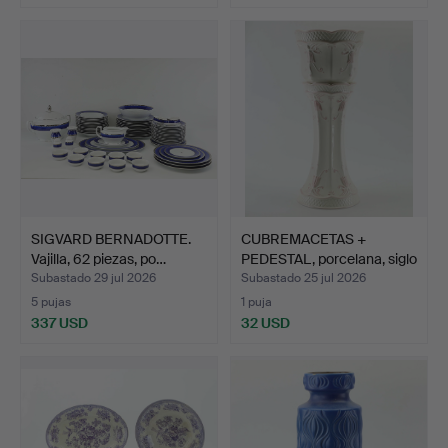
SIGVARD BERNADOTTE.
CUBREMACETAS +
Vajilla, 62 piezas, po…
PEDESTAL, porcelana, siglo
…
Subastado 29 jul 2026
Subastado 25 jul 2026
5 pujas
1 puja
337 USD
32 USD