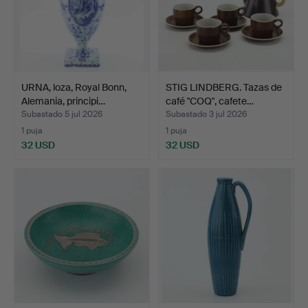
URNA, loza, Royal Bonn,
STIG LINDBERG. Tazas de
Alemania, principi…
café "COQ", cafete…
Subastado 5 jul 2026
Subastado 3 jul 2026
1 puja
1 puja
32 USD
32 USD