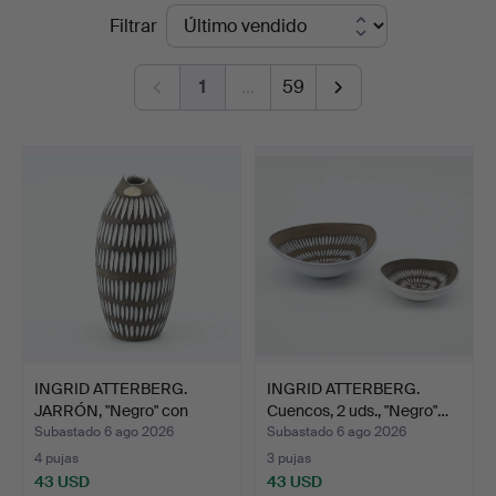
Precios
Filtrar
Auktionsverk
de
1
…
59
remate
INGRID ATTERBERG.
INGRID ATTERBERG.
JARRÓN, "Negro" con
Cuencos, 2 uds., "Negro"…
mono…
Subastado 6 ago 2026
Subastado 6 ago 2026
4 pujas
3 pujas
43 USD
43 USD