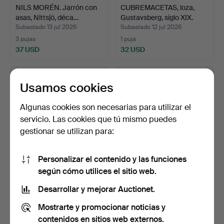
NILS MORÉN. Jarrón con
CUBREMACETAS, loza,
asas, Nittsjö, déca…
Gustavsberg, siglo XIX.
Subastado 13 jul 2026
Subastado 12 jul 2026
3 pujas
1 puja
37 USD
32 USD
Usamos cookies
Algunas cookies son necesarias para utilizar el
servicio. Las cookies que tú mismo puedes
gestionar se utilizan para:
Personalizar el contenido y las funciones
según cómo utilices el sitio web.
LENA LINDERHOLM.
GUSTAVSBERG. piezas de
Piezas de vajilla, porcel…
vajilla, 59 piezas,…
Desarrollar y mejorar Auctionet.
Subastado 8 jul 2026
Subastado 8 jul 2026
Mostrarte y promocionar noticias y
17 pujas
1 puja
216 USD
32 USD
contenidos en sitios web externos.