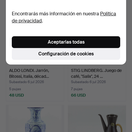
Encontrarás más información en nuestra
Política
de privacidad
.
Aceptarlas todas
Configuración de cookies
ALDO LONDI. Jarrón,
STIG LINDBERG. Juego de
Bitossi, Italia, décad…
café, "Salix", 24 …
Subastado 6 jul 2026
Subastado 6 jul 2026
5 pujas
7 pujas
48 USD
66 USD