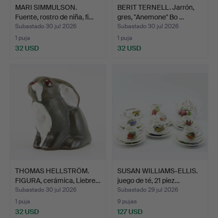
MARI SIMMULSON.
BERIT TERNELL. Jarrón,
Fuente, rostro de niña, fi…
gres, "Anemone" Bo …
Subastado 30 jul 2026
Subastado 30 jul 2026
1 puja
1 puja
32 USD
32 USD
THOMAS HELLSTRÖM.
SUSAN WILLIAMS-ELLIS.
FIGURA, cerámica, Liebre…
juego de té, 21 piez…
Subastado 30 jul 2026
Subastado 29 jul 2026
1 puja
9 pujas
32 USD
127 USD