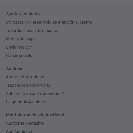
Navegación
Ayuda y contacto
en
Contacta con el servicio de atención al cliente
el
Todas las casas de subastas
pie
Modos de pago
de
Enviamos con
página
Redes sociales
Auctionet
Acerca de Auctionet
Trabaja con nosotros
Adhiere tu casa de subastas
La garantía Auctionet
Más información de Auctionet
Auctionet Magazine
App Auctionet