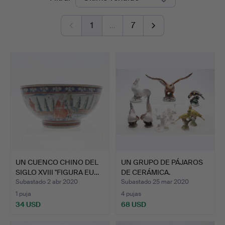
de
Online
1
…
7
remate
UN CUENCO CHINO DEL
UN GRUPO DE PÁJAROS
SIGLO XVIII "FIGURA EU…
DE CERÁMICA.
Subastado 2 abr 2020
Subastado 25 mar 2020
1 puja
4 pujas
34 USD
68 USD