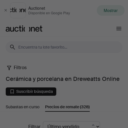
Auctionet
Mostrar
Cerrar
Disponible en Google Play
Auctionet.com
Filtros
Cerámica
Cerámica y porcelana en Dreweatts Online
y
Suscribir búsqueda
porcelana
Subastas en curso
Precios de remate
(328)
en
Dreweatts
Precios
Filtrar