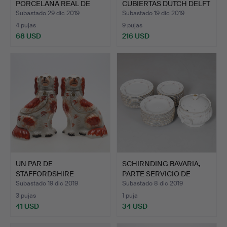
PORCELANA REAL DE
CUBIERTAS DUTCH DELFT
WORCEST…
AZUL…
Subastado 29 dic 2019
Subastado 19 dic 2019
4 pujas
9 pujas
68 USD
216 USD
UN PAR DE
SCHIRNDING BAVARIA,
STAFFORDSHIRE
PARTE SERVICIO DE
SPANIEL.
CENA.
Subastado 19 dic 2019
Subastado 8 dic 2019
3 pujas
1 puja
41 USD
34 USD