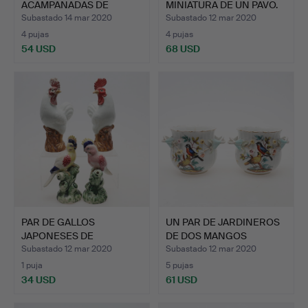
ACAMPANADAS DE
MINIATURA DE UN PAVO.
PORCELANA BLANCA …
Subastado 14 mar 2020
Subastado 12 mar 2020
4 pujas
4 pujas
54 USD
68 USD
PAR DE GALLOS
UN PAR DE JARDINEROS
JAPONESES DE
DE DOS MANGOS
PORCELANA BLANC…
DRESDEN.
Subastado 12 mar 2020
Subastado 12 mar 2020
1 puja
5 pujas
34 USD
61 USD