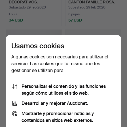
DECORATIVOS.
CANTON FAMILLE ROSA.
Subastado 29 feb 2020
Subastado 29 feb 2020
1 puja
5 pujas
34 USD
57 USD
Usamos cookies
Algunas cookies son necesarias para utilizar el
servicio. Las cookies que tú mismo puedes
gestionar se utilizan para:
Personalizar el contenido y las funciones
UNA JARRA
DOS FIGURAS DEL REAL
según cómo utilices el sitio web.
CONMEMORATIVA DE
COPENHAGUE, DE LA
FERROCARRIL EST…
SER…
Subastado 28 feb 2020
Subastado 27 feb 2020
Desarrollar y mejorar Auctionet.
3 pujas
13 pujas
Mostrarte y promocionar noticias y
88 USD
396 USD
contenidos en sitios web externos.