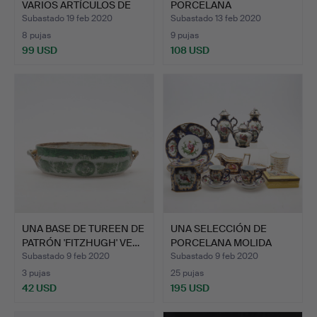
VARIOS ARTÍCULOS DE
PORCELANA
CERÁM…
HEXAGONALE…
Subastado 19 feb 2020
Subastado 13 feb 2020
8 pujas
9 pujas
99 USD
108 USD
UNA BASE DE TUREEN DE
UNA SELECCIÓN DE
PATRÓN 'FITZHUGH' VE…
PORCELANA MOLIDA
ESCALA A…
Subastado 9 feb 2020
Subastado 9 feb 2020
3 pujas
25 pujas
42 USD
195 USD