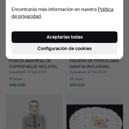
Encontrarás más información en nuestra
Política
de privacidad
.
Aceptarlas todas
Configuración de cookies
PORCELANA REAL DE
FIGURAS DE PORCELANA
COPENHAGUE INCLUYE;.
DANESA INCLUIDAS;.
Subastado 27 feb 2020
Subastado 27 feb 2020
37 pujas
28 pujas
448 USD
374 USD