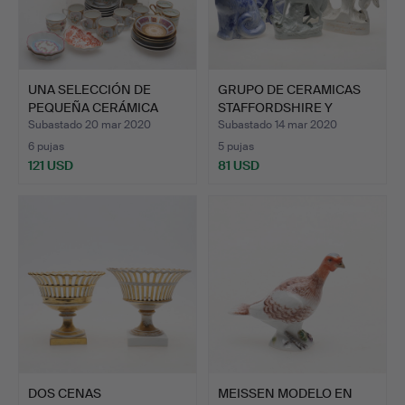
UNA SELECCIÓN DE
GRUPO DE CERAMICAS
PEQUEÑA CERÁMICA
STAFFORDSHIRE Y
DECORATI…
SIMILAR…
Subastado 20 mar 2020
Subastado 14 mar 2020
6 pujas
5 pujas
121 USD
81 USD
DOS CENAS
MEISSEN MODELO EN