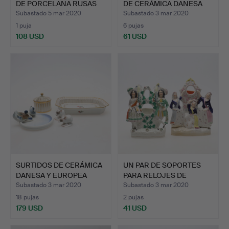
DE PORCELANA RUSAS
DE CERÁMICA DANESA
D…
INC…
Subastado 5 mar 2020
Subastado 3 mar 2020
1 puja
6 pujas
108 USD
61 USD
SURTIDOS DE CERÁMICA
UN PAR DE SOPORTES
DANESA Y EUROPEA
PARA RELOJES DE
INCL…
BOLSILL…
Subastado 3 mar 2020
Subastado 3 mar 2020
18 pujas
2 pujas
179 USD
41 USD