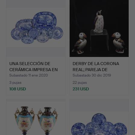
UNA SELECCIÓN DE
DERBY DE LA CORONA
CERÁMICA IMPRESA EN
REAL; PAREJA DE
AZUL …
FRAILEC…
Subastado 11 ene 2020
Subastado 30 dic 2019
3 pujas
22 pujas
108 USD
231 USD