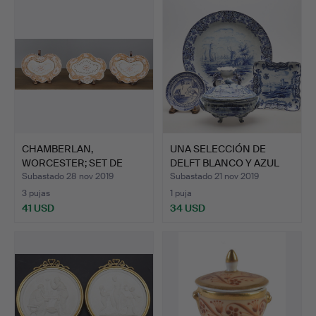
CHAMBERLAN,
UNA SELECCIÓN DE
WORCESTER; SET DE
DELFT BLANCO Y AZUL
TRES PLATOS …
HOLAN…
Subastado 28 nov 2019
Subastado 21 nov 2019
3 pujas
1 puja
41 USD
34 USD