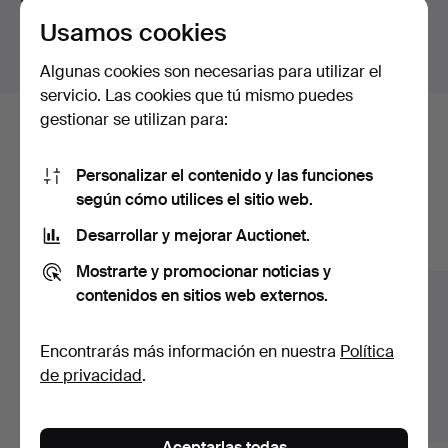
para todas nuestras piezas.
Usamos cookies
Mostrar lotes fuera de Suecia
Algunas cookies son necesarias para utilizar el
servicio. Las cookies que tú mismo puedes
gestionar se utilizan para:
Estos son los lotes existentes
nuestro archivo que coinciden con
Personalizar el contenido y las funciones
según cómo utilices el sitio web.
tu búsqueda.
Desarrollar y mejorar Auctionet.
Mostrar todos los lotes
Mostrarte y promocionar noticias y
contenidos en sitios web externos.
Encontrarás más información en nuestra
Política
de privacidad
.
Aceptarlas todas