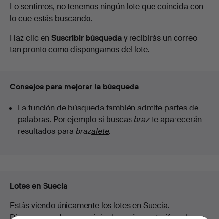
Subastas
Lo sentimos, no tenemos ningún lote que coincida con
5
lo que estás buscando.
en
Haz clic en
Suscribir búsqueda
y recibirás un correo
curso
tan pronto como dispongamos del lote.
Consejos para mejorar la búsqueda
La función de búsqueda también admite partes de
palabras. Por ejemplo si buscas
braz
te aparecerán
resultados para
braz
alete
.
Lotes en Suecia
Estás viendo únicamente los lotes en Suecia.
Disponemos de un servicio de envío con tarifas planas