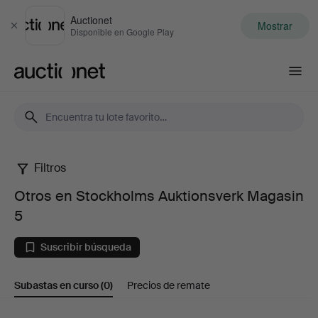
Auctionet
Mostrar
Cerrar
Disponible en Google Play
Auctionet.com
Filtros
Otros
Otros en Stockholms Auktionsverk Magasin
en
5
Stockholms
Suscribir búsqueda
Auktionsverk
Subastas en curso
(0)
Precios de remate
Magasin