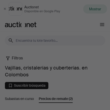
Auctionet
Mostrar
Cerrar
Disponible en Google Play
Auctionet.com
Filtros
Vajillas,
Vajillas, cristalerías y cuberterías. en
cristalerías
Colombos
y
Suscribir búsqueda
cuberterías.
Subastas en curso
Precios de remate
(2)
en