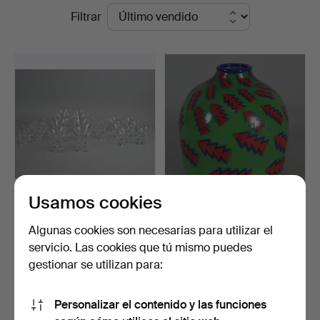
Precios
Filtrar
Colombos
de
remate
Usamos cookies
TAPIO WIRKKALA. GAFAS
JONATHAN BASKETT.
SERIE TAPIO PARA IIT…
FLORERO.
Algunas cookies son necesarias para utilizar el
Subastado 1 sep 2018
Subastado 27 jun 2016
servicio. Las cookies que tú mismo puedes
1 puja
3 pujas
gestionar se utilizan para:
162 USD
41 USD
Personalizar el contenido y las funciones
Suscribir búsqueda