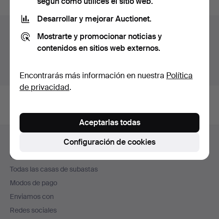
según cómo utilices el sitio web.
Desarrollar y mejorar Auctionet.
Archivo de subastas
Mostrarte y promocionar noticias y
contenidos en sitios web externos.
Estás buscando en el archivo de subastas concluidas.
Mostrar las subastas en curso.
Encontrarás más información en nuestra
Política
de privacidad
.
Aceptarlas todas
Navegación
Configuración de cookies
Ayuda y contacto
en
Contacta con el servicio de atención al cliente
el
Todas las casas de subastas
pie
Modos de pago
de
Enviamos con
página
Redes sociales