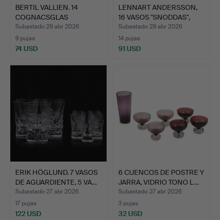
BERTIL VALLIEN. 14
LENNART ANDERSSON,
COGNACSGLAS
16 VASOS "SNODDAS",
"CHATEAU" K…
GUL…
Subastado 29 abr 2026
Subastado 29 abr 2026
9 pujas
14 pujas
74 USD
91 USD
ERIK HÖGLUND. 7 VASOS
6 CUENCOS DE POSTRE Y
DE AGUARDIENTE, 5 VA…
JARRA, VIDRIO TONO L…
Subastado 27 abr 2026
Subastado 27 abr 2026
17 pujas
3 pujas
122 USD
32 USD