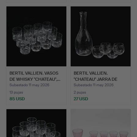
BERTIL VALLIEN. VASOS
BERTIL VALLIEN.
DE WHISKY "CHATEAU",…
"CHATEAU" JARRA DE
AGUA Y …
Subastado 11 may 2026
Subastado 11 may 2026
13 pujas
2 pujas
85 USD
27 USD