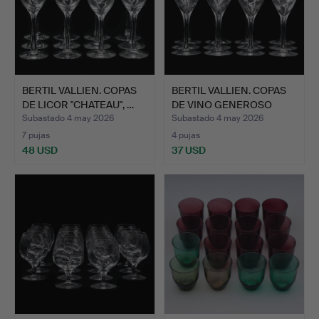
BERTIL VALLIEN. COPAS
BERTIL VALLIEN. COPAS
DE LICOR "CHATEAU", …
DE VINO GENEROSO
"CH…
Subastado 4 may 2026
Subastado 4 may 2026
7 pujas
4 pujas
48 USD
37 USD