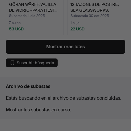
GÖRAN WÄRFF. VAJILLA
12 TAZONES DE POSTRE,
DE VIDRIO «PARA FIEST…
SEA GLASSWORKS,
SUEC…
Subastado 4 dic 2025
Subastado 30 oct 2025
7 pujas
1 puja
53 USD
22 USD
Mostrar más lotes
Suscribir búsqueda
Archivo de subastas
Estás buscando en el archivo de subastas concluidas.
Mostrar las subastas en curso.