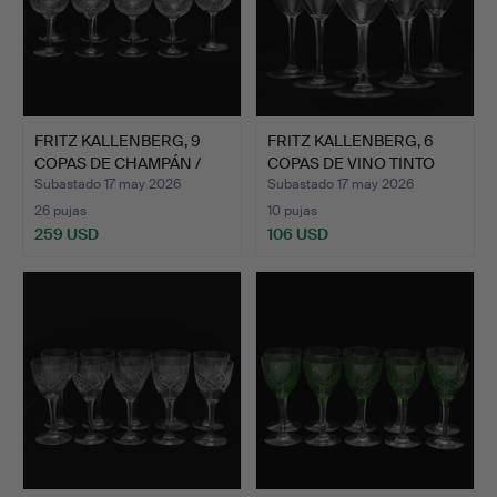
FRITZ KALLENBERG, 9
FRITZ KALLENBERG, 6
COPAS DE CHAMPÁN /
COPAS DE VINO TINTO
COU…
CR…
Subastado 17 may 2026
Subastado 17 may 2026
26 pujas
10 pujas
259 USD
106 USD