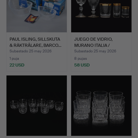
PAUL ISLING, SILLSKUTA
JUEGO DE VIDRIO,
& RÄKTRÅLARE, BARCO…
MURANO ITALIA /
THERESIEN…
Subastado 25 may 2026
Subastado 25 may 2026
1 puja
8 pujas
22 USD
58 USD