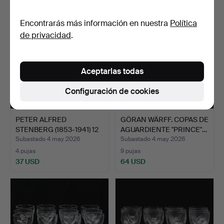
Encontrarás más información en nuestra
Política
de privacidad
.
Aceptarlas todas
Configuración de cookies
PETER ALFRED
GÖRAN WÄRFF. COPAS DE
STENBERG (1853-1941) 12
AGUARDIENTE "PRINCE"…
PLATO…
Subastado 4 may 2026
Subastado 4 may 2026
4 pujas
9 pujas
37 USD
64 USD