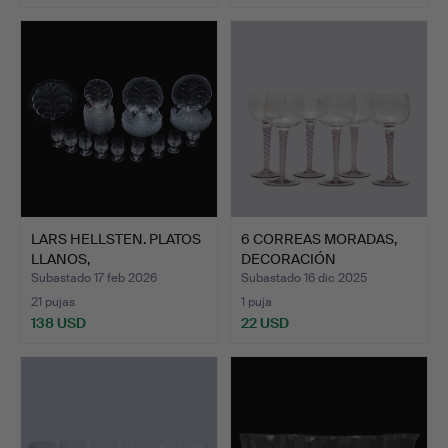
LARS HELLSTEN. PLATOS
6 CORREAS MORADAS,
LLANOS,
DECORACIÓN
GUARNICIONES…
PANTOGRAFIAD…
Subastado 17 feb 2026
Subastado 16 dic 2025
21 pujas
1 puja
138 USD
22 USD