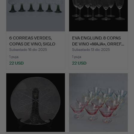
6 CORREAS VERDES,
EVA ENGLUND. 8 COPAS
COPAS DE VINO, SIGLO
DE VINO «MAJA», ORREF…
XX.
Subastado 16 dic 2025
Subastado 13 dic 2025
1 puja
1 puja
22 USD
22 USD