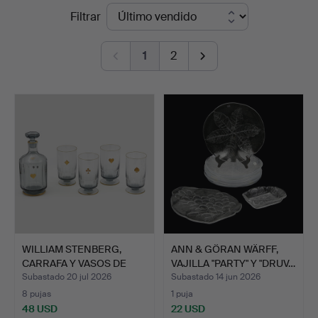
Precios
Filtrar
Auktionskammaren
de
Sydost
1
2
remate
Kalmar
WILLIAM STENBERG,
ANN & GÖRAN WÄRFF,
CARRAFA Y VASOS DE
VAJILLA "PARTY" Y "DRUV…
VIDRI…
Subastado 20 jul 2026
Subastado 14 jun 2026
8 pujas
1 puja
48 USD
22 USD