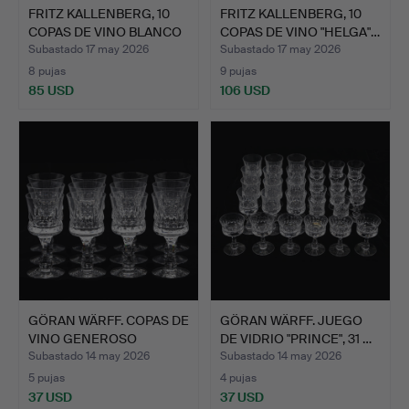
FRITZ KALLENBERG, 10
FRITZ KALLENBERG, 10
COPAS DE VINO BLANCO
COPAS DE VINO "HELGA"…
…
Subastado 17 may 2026
Subastado 17 may 2026
8 pujas
9 pujas
85 USD
106 USD
GÖRAN WÄRFF. COPAS DE
GÖRAN WÄRFF. JUEGO
VINO GENEROSO
DE VIDRIO "PRINCE", 31 …
"PRINC…
Subastado 14 may 2026
Subastado 14 may 2026
5 pujas
4 pujas
37 USD
37 USD