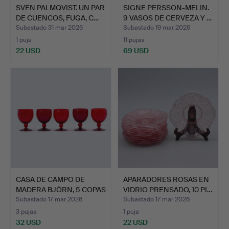
SVEN PALMQVIST. UN PAR
SIGNE PERSSON-MELIN.
DE CUENCOS, FUGA, C…
9 VASOS DE CERVEZA Y …
Subastado 31 mar 2026
Subastado 19 mar 2026
1 puja
11 pujas
22 USD
69 USD
CASA DE CAMPO DE
APARADORES ROSAS EN
MADERA BJÖRN, 5 COPAS
VIDRIO PRENSADO, 10 PI…
DE …
Subastado 17 mar 2026
Subastado 17 mar 2026
3 pujas
1 puja
32 USD
22 USD