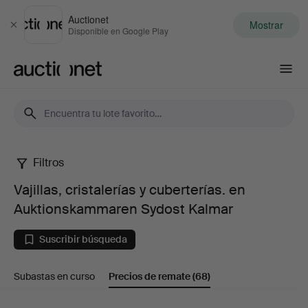
Auctionet
Mostrar
Cerrar
Disponible en Google Play
Auctionet.com
Filtros
Vajillas,
Vajillas, cristalerías y cuberterías. en
cristalerías
Auktionskammaren Sydost Kalmar
y
Suscribir búsqueda
cuberterías.
Subastas en curso
Precios de remate
(68)
en