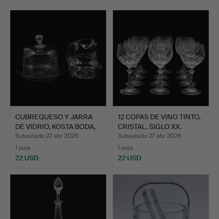
CUBREQUESO Y JARRA
12 COPAS DE VINO TINTO,
DE VIDRIO, KOSTA BODA,
CRISTAL, SIGLO XX.
…
Subastado 27 abr 2026
Subastado 27 abr 2026
1 puja
1 puja
22 USD
22 USD