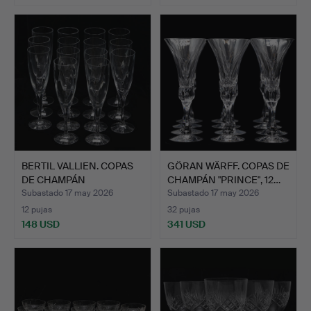
BERTIL VALLIEN. COPAS
GÖRAN WÄRFF. COPAS DE
DE CHAMPÁN
CHAMPÁN "PRINCE", 12…
"CHATEAU"…
Subastado 17 may 2026
Subastado 17 may 2026
12 pujas
32 pujas
148 USD
341 USD