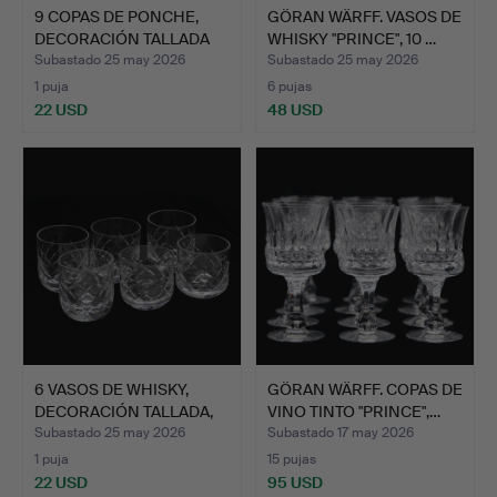
9 COPAS DE PONCHE,
GÖRAN WÄRFF. VASOS DE
DECORACIÓN TALLADA
WHISKY "PRINCE", 10 …
EN C…
Subastado 25 may 2026
Subastado 25 may 2026
1 puja
6 pujas
22 USD
48 USD
6 VASOS DE WHISKY,
GÖRAN WÄRFF. COPAS DE
DECORACIÓN TALLADA,
VINO TINTO "PRINCE",…
SIG…
Subastado 25 may 2026
Subastado 17 may 2026
1 puja
15 pujas
22 USD
95 USD