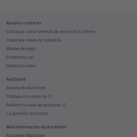
Navegación
Ayuda y contacto
en
Contacta con el servicio de atención al cliente
el
Todas las casas de subastas
pie
Modos de pago
de
Enviamos con
página
Redes sociales
Auctionet
Acerca de Auctionet
Trabaja con nosotros
Adhiere tu casa de subastas
La garantía Auctionet
Más información de Auctionet
Auctionet Magazine