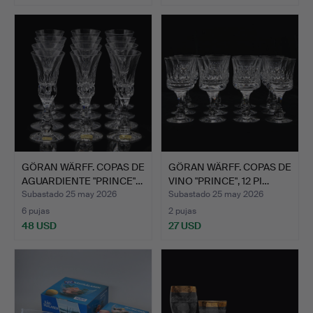
GÖRAN WÄRFF. COPAS DE
GÖRAN WÄRFF. COPAS DE
AGUARDIENTE "PRINCE"…
VINO "PRINCE", 12 PI…
Subastado 25 may 2026
Subastado 25 may 2026
6 pujas
2 pujas
48 USD
27 USD