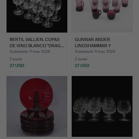
BERTIL VALLIEN. COPAS
GUNNAR ANDER
DE VINO BLANCO "DRAG…
LINDSHAMMAR Y
MURANO ITALIA, …
Subastado 11 may 2026
Subastado 11 may 2026
2 pujas
2 pujas
27 USD
27 USD