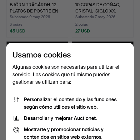
BJÖRN TRÄGÅRDH, 12
10 COPAS DE COÑAC,
PLATOS DE POSTRE EN
CRISTAL, SIGLO XX.
VID…
Subastado 9 may 2026
Subastado 7 may 2026
6 pujas
2 pujas
45 USD
27 USD
Usamos cookies
Algunas cookies son necesarias para utilizar el
servicio. Las cookies que tú mismo puedes
gestionar se utilizan para:
Personalizar el contenido y las funciones
según cómo utilices el sitio web.
VASOS DE WHISKY, 6
BERTIL VALLIEN. COPAS
PIEZAS, KOSTA BODA,
DE VINO "CHATEAU", 1…
Desarrollar y mejorar Auctionet.
HEC…
Subastado 5 may 2026
Subastado 4 may 2026
Mostrarte y promocionar noticias y
1 puja
20 pujas
22 USD
118 USD
contenidos en sitios web externos.