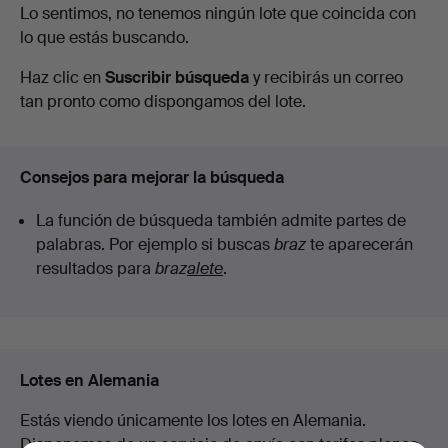
Subastas
Lo sentimos, no tenemos ningún lote que coincida con
cristal
lo que estás buscando.
en
Haz clic en
Suscribir búsqueda
y recibirás un correo
en
curso
tan pronto como dispongamos del lote.
Alemania
Consejos para mejorar la búsqueda
La función de búsqueda también admite partes de
palabras. Por ejemplo si buscas
braz
te aparecerán
resultados para
braz
alete
.
Lotes en Alemania
Estás viendo únicamente los lotes en Alemania.
Disponemos de un servicio de envío con tarifas planas