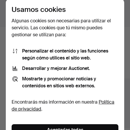
para todas nuestras piezas.
Usamos cookies
Mostrar lotes fuera de Alemania
Algunas cookies son necesarias para utilizar el
servicio. Las cookies que tú mismo puedes
gestionar se utilizan para:
Estos son los lotes existentes
nuestro archivo que coinciden con
Personalizar el contenido y las funciones
según cómo utilices el sitio web.
tu búsqueda.
Desarrollar y mejorar Auctionet.
Mostrar todos los lotes
Mostrarte y promocionar noticias y
contenidos en sitios web externos.
Encontrarás más información en nuestra
Política
de privacidad
.
Aceptarlas todas