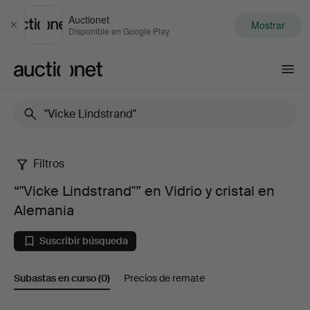
Auctionet
Mostrar
Cerrar
Disponible en Google Play
Auctionet.com
Filtros
“"Vicke
“"Vicke Lindstrand"” en Vidrio y cristal en
Lindstrand"”
Alemania
en
Suscribir búsqueda
Vidrio
Subastas en curso
(0)
Precios de remate
y