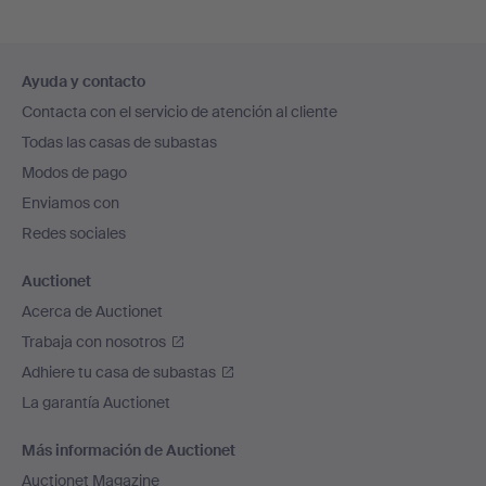
Navegación
Ayuda y contacto
en
Contacta con el servicio de atención al cliente
el
Todas las casas de subastas
pie
Modos de pago
de
Enviamos con
página
Redes sociales
Auctionet
Acerca de Auctionet
Trabaja con nosotros
Adhiere tu casa de subastas
La garantía Auctionet
Más información de Auctionet
Auctionet Magazine