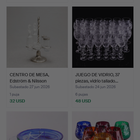
CENTRO DE MESA,
JUEGO DE VIDRIO, 37
Edström & Nilsson
piezas, vidrio tallado…
Estocolm…
Subastado 27 jun 2026
Subastado 24 jun 2026
1 puja
6 pujas
32 USD
48 USD