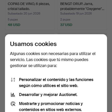
COPAS DE VINO, 6 piezas,
BENGT ORUP. Jarra,
cristal tallado.
probablemente "Oxygene"…
Subastado 20 jun 2026
Subastado 19 jun 2026
5 pujas
2 pujas
48 USD
37 USD
Usamos cookies
Algunas cookies son necesarias para utilizar el
servicio. Las cookies que tú mismo puedes
gestionar se utilizan para:
Personalizar el contenido y las funciones
según cómo utilices el sitio web.
BERTIL VALLIEN.
TURE BERGLUND.
Escultura de vidrio, sobre…
JARRONES, 3 uds.,
Desarrollar y mejorar Auctionet.
Stockholm…
Subastado 19 jun 2026
Subastado 19 jun 2026
Mostrarte y promocionar noticias y
6 pujas
1 puja
1.324 USD
32 USD
contenidos en sitios web externos.