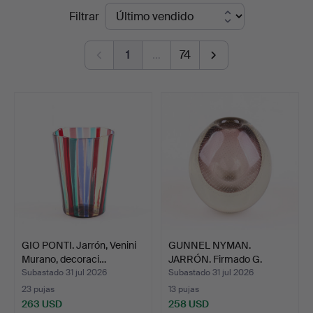
Precios
Filtrar
Auktionsverk
de
1
…
74
remate
GIO PONTI. Jarrón, Venini
GUNNEL NYMAN.
Murano, decoraci…
JARRÓN. Firmado G.
Nyman, Nu…
Subastado 31 jul 2026
Subastado 31 jul 2026
23 pujas
13 pujas
263 USD
258 USD