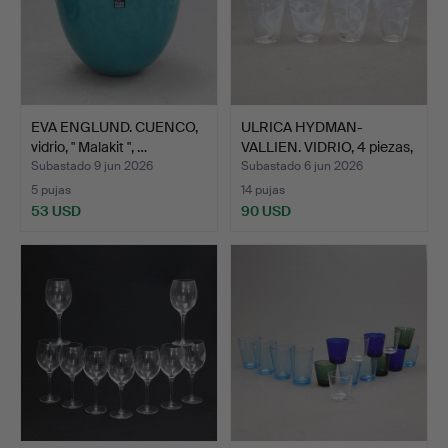
EVA ENGLUND. CUENCO,
ULRICA HYDMAN-
vidrio, " Malakit ", …
VALLIEN. VIDRIO, 4 piezas,
"…
Subastado 9 jun 2026
Subastado 6 jun 2026
5 pujas
14 pujas
53 USD
90 USD