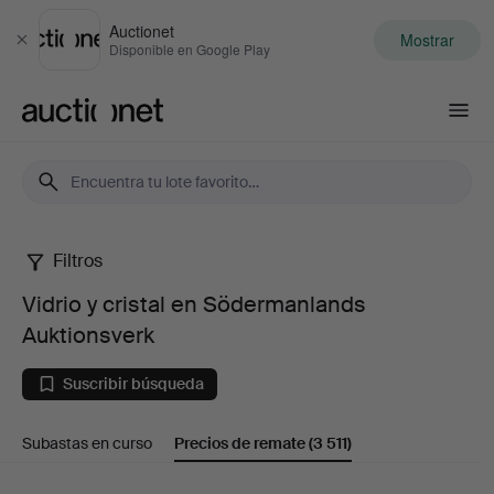
Auctionet
Mostrar
Cerrar
Disponible en Google Play
Auctionet.com
Filtros
Vidrio
Vidrio y cristal en Södermanlands
y
Auktionsverk
cristal
Suscribir búsqueda
en
Subastas en curso
Precios de remate
(3 511)
Södermanlands