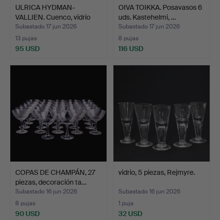
ULRICA HYDMAN-
OIVA TOIKKA. Posavasos 6
VALLIEN. Cuenco, vidrio
uds. Kastehelmi, …
artí…
Subastado 17 jun 2026
Subastado 17 jun 2026
13 pujas
8 pujas
95 USD
116 USD
COPAS DE CHAMPÁN, 27
vidrio, 5 piezas, Rejmyre.
piezas, decoración ta…
Subastado 16 jun 2026
Subastado 16 jun 2026
8 pujas
1 puja
90 USD
32 USD