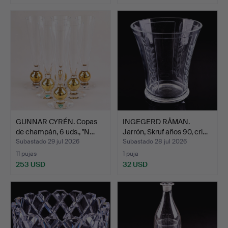
GUNNAR CYRÉN. Copas
INGEGERD RÅMAN.
de champán, 6 uds., "N…
Jarrón, Skruf años 90, cri…
Subastado 29 jul 2026
Subastado 28 jul 2026
11 pujas
1 puja
253 USD
32 USD