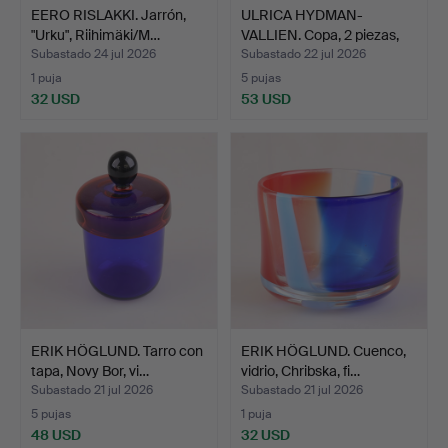
EERO RISLAKKI. Jarrón,
ULRICA HYDMAN-
"Urku", Riihimäki/M…
VALLIEN. Copa, 2 piezas,
fir…
Subastado 24 jul 2026
Subastado 22 jul 2026
1 puja
5 pujas
32 USD
53 USD
ERIK HÖGLUND. Tarro con
ERIK HÖGLUND. Cuenco,
tapa, Novy Bor, vi…
vidrio, Chribska, fi…
Subastado 21 jul 2026
Subastado 21 jul 2026
5 pujas
1 puja
48 USD
32 USD