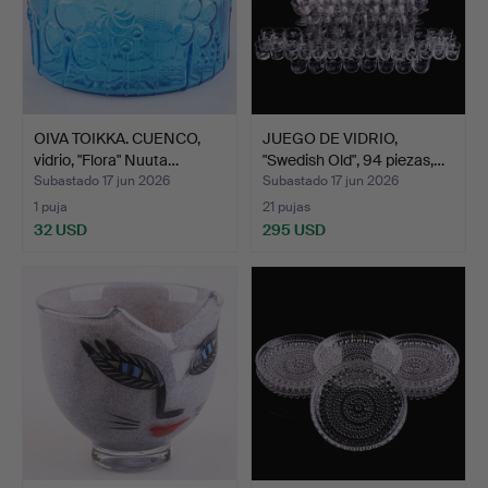
OIVA TOIKKA. CUENCO,
JUEGO DE VIDRIO,
vidrio, "Flora" Nuuta…
"Swedish Old", 94 piezas,…
Subastado 17 jun 2026
Subastado 17 jun 2026
1 puja
21 pujas
32 USD
295 USD