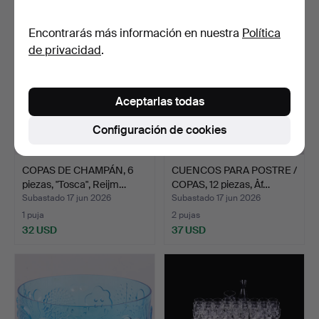
Lote
seleccionado
Encontrarás más información en nuestra
Política
de privacidad
.
Aceptarlas todas
Configuración de cookies
COPAS DE CHAMPÁN, 6
CUENCOS PARA POSTRE /
piezas, "Tosca", Reijm…
COPAS, 12 piezas, Åf…
Subastado 17 jun 2026
Subastado 17 jun 2026
1 puja
2 pujas
32 USD
37 USD