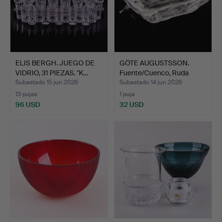
ELIS BERGH. JUEGO DE
GÖTE AUGUSTSSON.
VIDRIO, 31 PIEZAS. "K…
Fuente/Cuenco, Ruda
Glasb…
Subastado 15 jun 2026
Subastado 14 jun 2026
13 pujas
1 puja
96 USD
32 USD