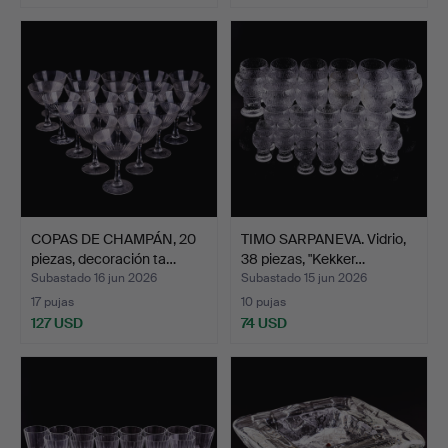
COPAS DE CHAMPÁN, 20
TIMO SARPANEVA. Vidrio,
piezas, decoración ta…
38 piezas, "Kekker…
Subastado 16 jun 2026
Subastado 15 jun 2026
17 pujas
10 pujas
127 USD
74 USD