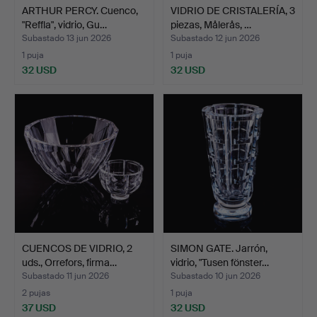
ARTHUR PERCY. Cuenco,
VIDRIO DE CRISTALERÍA, 3
"Reffla", vidrio, Gu…
piezas, Målerås, …
Subastado 13 jun 2026
Subastado 12 jun 2026
1 puja
1 puja
32 USD
32 USD
CUENCOS DE VIDRIO, 2
SIMON GATE. Jarrón,
uds., Orrefors, firma…
vidrio, "Tusen fönster…
Subastado 11 jun 2026
Subastado 10 jun 2026
2 pujas
1 puja
37 USD
32 USD