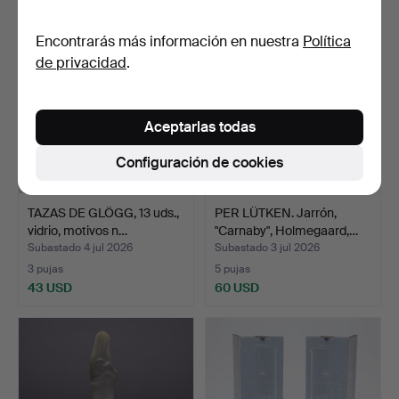
Encontrarás más información en nuestra
Política
de privacidad
.
Aceptarlas todas
Configuración de cookies
TAZAS DE GLÖGG, 13 uds.,
PER LÜTKEN. Jarrón,
vidrio, motivos n…
"Carnaby", Holmegaard,…
Subastado 4 jul 2026
Subastado 3 jul 2026
3 pujas
5 pujas
43 USD
60 USD