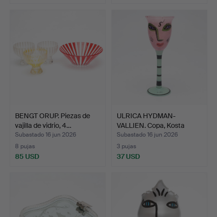
BENGT ORUP. Piezas de
ULRICA HYDMAN-
vajilla de vidrio, 4…
VALLIEN. Copa, Kosta
Boda, f…
Subastado 16 jun 2026
Subastado 16 jun 2026
8 pujas
3 pujas
85 USD
37 USD