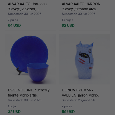
ALVAR AALTO. Jarrones,
ALVAR AALTO. JARRÓN,
"Savoy", 2 piezas, …
"Savoy", firmado Alva…
Subastado 30 jun 2026
Subastado 30 jun 2026
7 pujas
13 pujas
64 USD
92 USD
EVA ENGLUND. cuenco y
ULRICA HYDMAN-
fuente, vidrio artís…
VALLIEN. jarrón, vidrio,
"Op…
Subastado 30 jun 2026
Subastado 26 jun 2026
1 puja
7 pujas
32 USD
59 USD