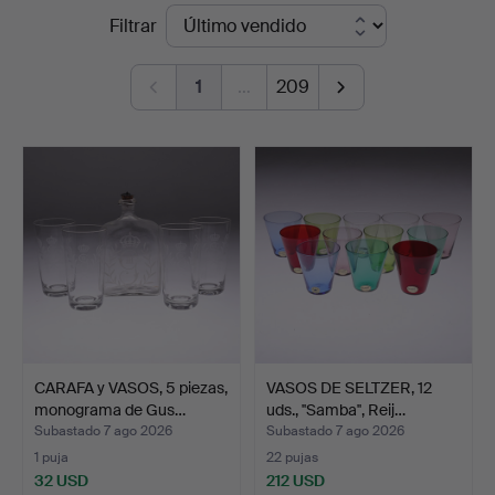
Precios
Filtrar
&
de
Andersson
1
…
209
remate
Linköping
CARAFA y VASOS, 5 piezas,
VASOS DE SELTZER, 12
monograma de Gus…
uds., ''Samba'', Reij…
Subastado 7 ago 2026
Subastado 7 ago 2026
1 puja
22 pujas
32 USD
212 USD