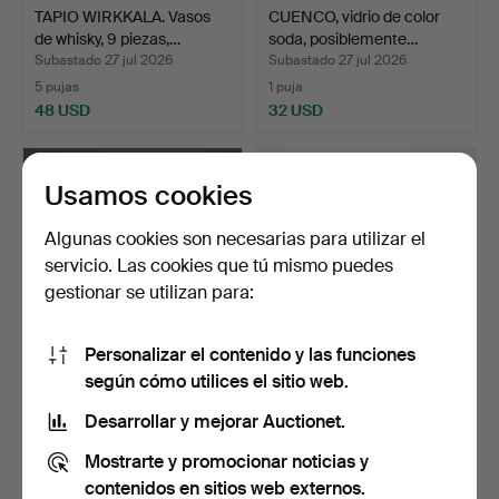
TAPIO WIRKKALA. Vasos
CUENCO, vidrio de color
de whisky, 9 piezas,…
soda, posiblemente…
Subastado 27 jul 2026
Subastado 27 jul 2026
5 pujas
1 puja
48 USD
32 USD
Usamos cookies
Algunas cookies son necesarias para utilizar el
servicio. Las cookies que tú mismo puedes
gestionar se utilizan para:
Personalizar el contenido y las funciones
según cómo utilices el sitio web.
VIDRIO, 7 piezas, "Niva",
ERIK HÖGLUND. jarrones,
Tapio Wirkkala, …
2 piezas, Boda, fi…
Desarrollar y mejorar Auctionet.
Subastado 4 jul 2026
Subastado 4 jul 2026
Mostrarte y promocionar noticias y
7 pujas
1 puja
58 USD
32 USD
contenidos en sitios web externos.