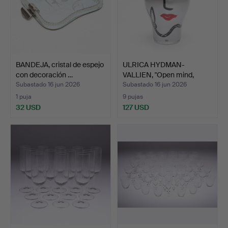
BANDEJA, cristal de espejo
ULRICA HYDMAN-
con decoración …
VALLIEN, "Open mind,
silver"…
Subastado 16 jun 2026
Subastado 16 jun 2026
1 puja
9 pujas
32 USD
127 USD