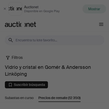
Auctionet
Mostrar
Cerrar
Disponible en Google Play
Auctionet.com
Filtros
Vidrio
Vidrio y cristal en Gomér & Andersson
y
Linköping
cristal
Suscribir búsqueda
en
Subastas en curso
Precios de remate
(12 350)
Gomér