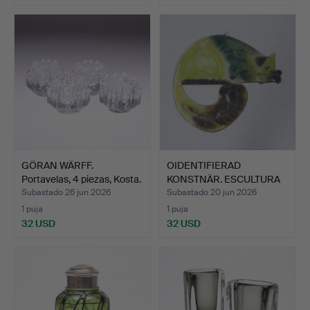
GÖRAN WÄRFF.
OIDENTIFIERAD
Portavelas, 4 piezas, Kosta.
KONSTNÄR. ESCULTURA
COLGANTE…
Subastado 26 jun 2026
Subastado 20 jun 2026
1 puja
1 puja
32 USD
32 USD