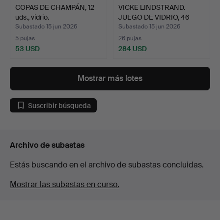
COPAS DE CHAMPÁN, 12
VICKE LINDSTRAND.
uds., vidrio.
JUEGO DE VIDRIO, 46
piez…
Subastado 15 jun 2026
Subastado 15 jun 2026
5 pujas
26 pujas
53 USD
284 USD
Mostrar más lotes
Suscribir búsqueda
Archivo de subastas
Estás buscando en el archivo de subastas concluidas.
Mostrar las subastas en curso.