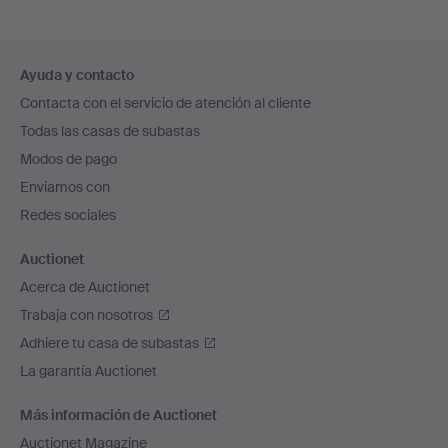
Navegación
Ayuda y contacto
en
Contacta con el servicio de atención al cliente
el
Todas las casas de subastas
pie
Modos de pago
de
Enviamos con
página
Redes sociales
Auctionet
Acerca de Auctionet
Trabaja con nosotros
Adhiere tu casa de subastas
La garantía Auctionet
Más información de Auctionet
Auctionet Magazine