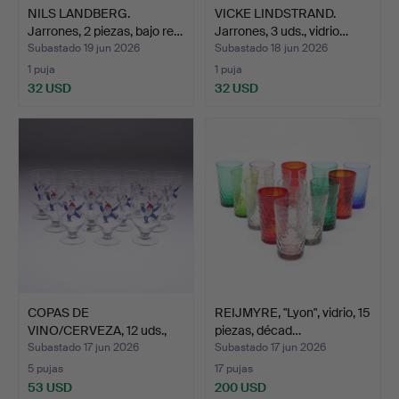
NILS LANDBERG.
VICKE LINDSTRAND.
Jarrones, 2 piezas, bajo re…
Jarrones, 3 uds., vidrio…
Subastado 19 jun 2026
Subastado 18 jun 2026
1 puja
1 puja
32 USD
32 USD
COPAS DE
REIJMYRE, "Lyon", vidrio, 15
VINO/CERVEZA, 12 uds.,
piezas, décad…
decoración…
Subastado 17 jun 2026
Subastado 17 jun 2026
5 pujas
17 pujas
53 USD
200 USD