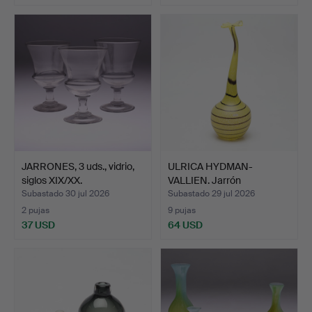
JARRONES, 3 uds., vidrio,
ULRICA HYDMAN-
siglos XIX/XX.
VALLIEN. Jarrón
"snakeflover…
Subastado 30 jul 2026
Subastado 29 jul 2026
2 pujas
9 pujas
37 USD
64 USD