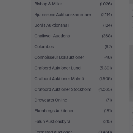
Bishop & Miller
(1.026)
Björnssons Auktionskammare
(2.114)
Borås Auktionshall
(124)
Chalkwell Auctions
(368)
Colombos
(62)
Connoisseur Bokauktioner
(48)
Crafoord Auktioner Lund
(5.301)
Crafoord Auktioner Malmö
(1.505)
Crafoord Auktioner Stockholm
(4.065)
Dreweatts Online
(71)
Ekenbergs Auktioner
(181)
Falun Auktionsbyrå
(215)
Formstad Auktioner
(3.460)