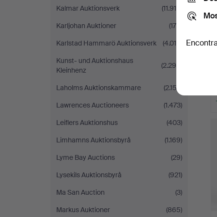
Kalmar Auktionsverk
(11.919)
Mos
Karljohan Auktioner
(175)
Encontra
Karlstad Hammarö Auktionsverk
(4.010)
Kunst- und Auktionshaus
(2.298)
Kleinhenz
Laholms Auktionskammare
(2.153)
Lawrences Auctioneers
(1.473)
Leiflers Auktionshus
(403)
Limhamns Auktionsbyrå
(1.169)
Lyme Bay Auctions
(29)
Lysekils Auktionsbyrå
(921)
Ma San Auction
(3)
Markus Auktioner
(865)