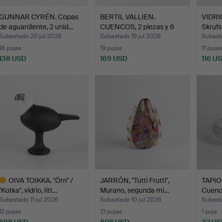
GUNNAR CYRÉN. Copas
BERTIL VALLIEN.
VIDRIO
de aguardiente, 2 unid…
CUENCOS, 2 piezas y 6
Skrufs
copa…
Subastado 20 jul 2026
Subastado 19 jul 2026
Subasta
18 pujas
19 pujas
11 pujas
138 USD
169 USD
116 U
OIVA TOIKKA. "Örn" /
JARRÓN, "Tutti Frutti",
TAPIO
"Kotka", vidrio, Iitt…
Murano, segunda mi…
Cuenco
Subastado 11 jul 2026
Subastado 10 jul 2026
Subasta
12 pujas
21 pujas
1 puja
698 USD
808 USD
32 US