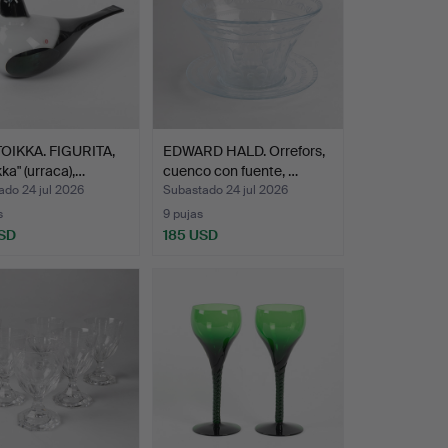
TOIKKA. FIGURITA,
EDWARD HALD. Orrefors,
ka" (urraca),…
cuenco con fuente, …
ado 24 jul 2026
Subastado 24 jul 2026
s
9 pujas
SD
185 USD