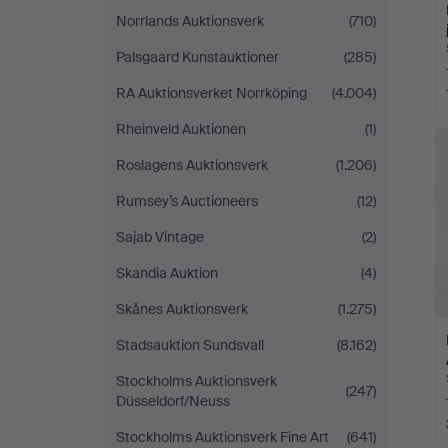
Norrlands Auktionsverk
(710)
Palsgaard Kunstauktioner
(285)
RA Auktionsverket Norrköping
(4.004)
Rheinveld Auktionen
(1)
Roslagens Auktionsverk
(1.206)
Rumsey’s Auctioneers
(12)
Sajab Vintage
(2)
Skandia Auktion
(4)
Skånes Auktionsverk
(1.275)
Stadsauktion Sundsvall
(8.162)
Stockholms Auktionsverk
(247)
Düsseldorf/Neuss
Stockholms Auktionsverk Fine Art
(641)