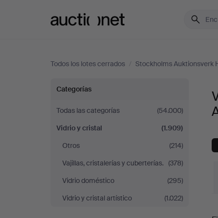
Auctionet.com
Todos los lotes cerrados
/
Stockholms Auktionsverk 
Vidrio
Categorías
V
y
Todas las categorías
(54.000)
Vidrio y cristal
(1.909)
cristal
Otros
(214)
en
Vajillas, cristalerías y cuberterías.
(378)
Stockholms
Vidrio doméstico
(295)
Vidrio y cristal artístico
(1.022)
Auktionsverk
P