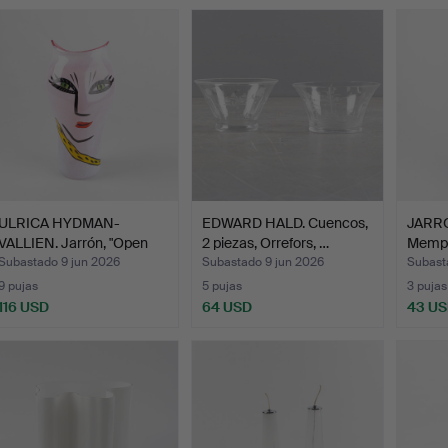
ULRICA HYDMAN-
EDWARD HALD. Cuencos,
JARRÓN
VALLIEN. Jarrón, "Open
2 piezas, Orrefors, …
Memphi
Mind"…
Subastado 9 jun 2026
Subastado 9 jun 2026
Subast
9 pujas
5 pujas
3 pujas
116 USD
64 USD
43 U