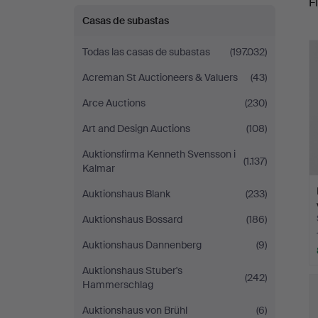
Fi
Helsingborg
Casas de subastas
r
Todas las casas de subastas
(197.032)
Acreman St Auctioneers & Valuers
(43)
Arce Auctions
(230)
Art and Design Auctions
(108)
Auktionsfirma Kenneth Svensson i
(1.137)
Kalmar
Auktionshaus Blank
(233)
Auktionshaus Bossard
(186)
Auktionshaus Dannenberg
(9)
Auktionshaus Stuber's
(242)
Hammerschlag
Auktionshaus von Brühl
(6)