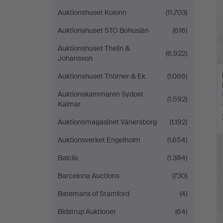
Auktionshuset Kolonn
(11.703)
Auktionshuset STO Bohuslän
(616)
Auktionshuset Thelin &
(6.922)
Johansson
Auktionshuset Thörner & Ek
(1.086)
Auktionskammaren Sydost
(1.592)
Kalmar
Auktionsmagasinet Vänersborg
(1.192)
Auktionsverket Engelholm
(1.654)
Balclis
(1.384)
Barcelona Auctions
(730)
Batemans of Stamford
(4)
Bidstrup Auktioner
(64)