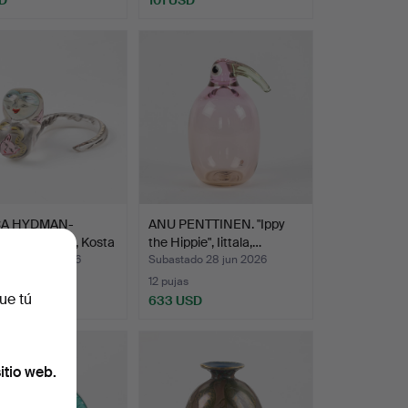
CA HYDMAN-
ANU PENTTINEN. "Ippy
N. Escultura, Kosta
the Hippie", Iittala,…
ado 28 jun 2026
Subastado 28 jun 2026
12 pujas
ue tú
SD
633 USD
itio web.