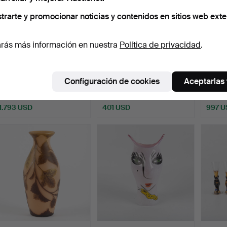
trarte y promocionar noticias y contenidos en sitios web exte
rás más información en nuestra
Política de privacidad
.
ESTUCHE, con dos
ERIKA LAGERBIELKE.
HE
compartimentos, en forma
Jarrón, vidrio, edición…
(1918–
Configuración de cookies
Aceptarlas
…
R…
Subastado 28 jun 2026
Subastado 28 jun 2026
Subast
40 pujas
14 pujas
18 puja
1.793 USD
401 USD
997 U
Lote
selecci