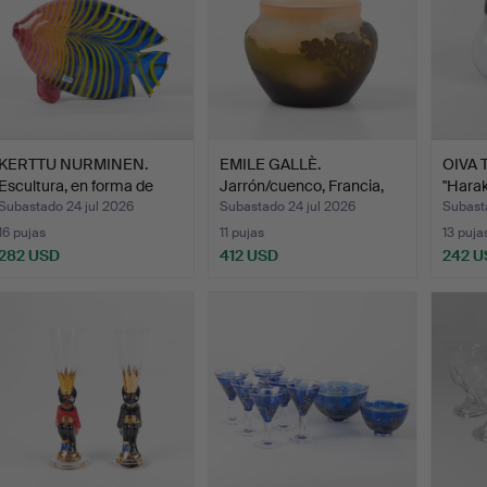
KERTTU NURMINEN.
EMILE GALLÈ.
OIVA 
Escultura, en forma de
Jarrón/cuenco, Francia,
"Harak
pe…
vidri…
Subastado 24 jul 2026
Subastado 24 jul 2026
Subast
16 pujas
11 pujas
13 puja
282 USD
412 USD
242 U