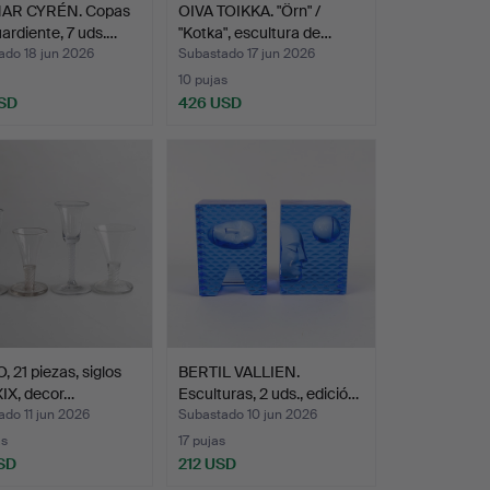
AR CYRÉN. Copas
OIVA TOIKKA. "Örn" /
ardiente, 7 uds.…
"Kotka", escultura de…
ado 18 jun 2026
Subastado 17 jun 2026
10 pujas
SD
426 USD
, 21 piezas, siglos
BERTIL VALLIEN.
XIX, decor…
Esculturas, 2 uds., edició…
do 11 jun 2026
Subastado 10 jun 2026
as
17 pujas
SD
212 USD