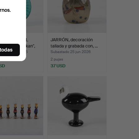
rnos.
LENA TYNELL
JARRÓN, decoración
2016). "Solflaskan",
tallada y grabada con, …
 todas
ado 28 jun 2026
Subastado 25 jun 2026
s
2 pujas
SD
37 USD
onado