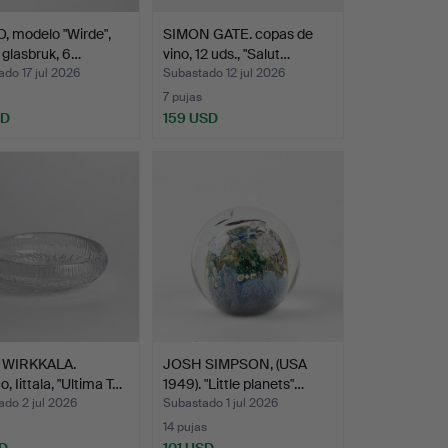
, modelo "Wirde",
SIMON GATE. copas de
 glasbruk, 6…
vino, 12 uds., "Salut…
do 17 jul 2026
Subastado 12 jul 2026
7 pujas
SD
159 USD
 WIRKKALA.
JOSH SIMPSON, (USA
, Iittala, "Ultima T…
1949). "Little planets"…
do 2 jul 2026
Subastado 1 jul 2026
14 pujas
D
101 USD