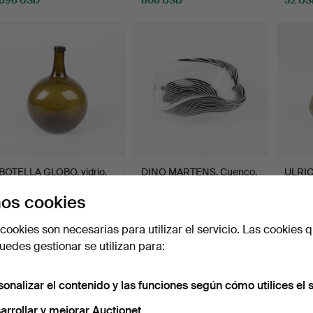
ote
eleccionado
BOTELLA GLOBO, vidrio,
DINO MARTENS. Cuenco,
ULRI
siglo XVIII.
modelo 6922 "Bianco …
VALLIE
os cookies
Bo…
Subastado 29 jun 2026
Subastado 29 jun 2026
Subast
2 pujas
9 pujas
3 pujas
cookies son necesarias para utilizar el servicio. Las cookies q
53 USD
106 USD
317 U
edes gestionar se utilizan para:
sonalizar el contenido y las funciones según cómo utilices el s
arrollar y mejorar Auctionet.