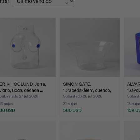
ltrar
de
emate
ERIK HÖGLUND. Jarra,
SIMON GATE.
ALVAR
vidrio, Boda, década …
"Draperiskålen", cuenco,
"Savoy"
Orref…
Subastado 27 jul 2026
Subastado 26 jul 2026
Subast
13 pujas
31 pujas
13 puja
80 USD
580 USD
159 U