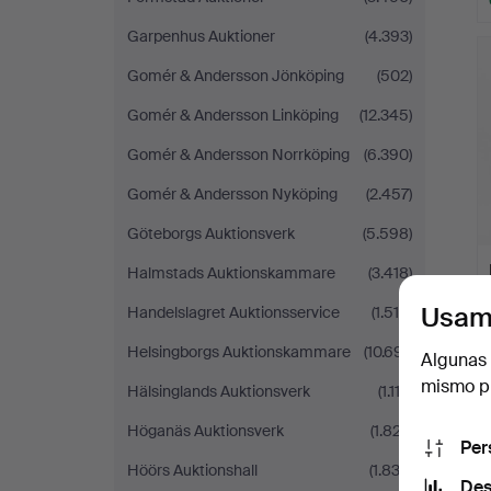
L
Garpenhus Auktioner
(4.393)
s
Gomér & Andersson Jönköping
(502)
Gomér & Andersson Linköping
(12.345)
Gomér & Andersson Norrköping
(6.390)
Gomér & Andersson Nyköping
(2.457)
Göteborgs Auktionsverk
(5.598)
Halmstads Auktionskammare
(3.418)
Usam
Handelslagret Auktionsservice
(1.519)
Helsingborgs Auktionskammare
(10.691)
Algunas 
mismo pu
Hälsinglands Auktionsverk
(1.112)
Höganäs Auktionsverk
(1.827)
Per
Höörs Auktionshall
(1.833)
Des