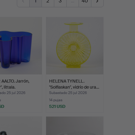
1
2
3
…
40
 AALTO. Jarrón,
HELENA TYNELL.
, Iittala.
"Solflaskan", vidrio de ura…
ado 25 jul 2026
Subastado 25 jul 2026
s
14 pujas
SD
521 USD