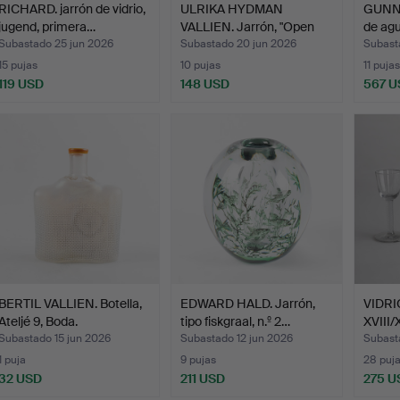
RICHARD. jarrón de vidrio,
ULRIKA HYDMAN
GUNN
jugend, primera…
VALLIEN. Jarrón, "Open
de agu
Minds…
Subastado 25 jun 2026
Subastado 20 jun 2026
Subast
15 pujas
10 pujas
11 pujas
119 USD
148 USD
567 U
BERTIL VALLIEN. Botella,
EDWARD HALD. Jarrón,
VIDRIO
Ateljé 9, Boda.
tipo fiskgraal, n.º 2…
XVIII/
Subastado 15 jun 2026
Subastado 12 jun 2026
Subasta
1 puja
9 pujas
28 puj
32 USD
211 USD
275 U