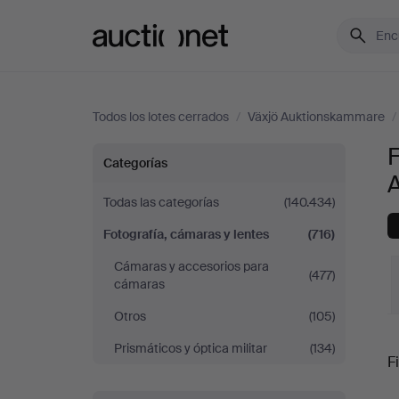
Auctionet.com
Todos los lotes cerrados
/
Växjö Auktionskammare
/
F
Fotografía,
Categorías
cámaras
Todas las categorías
(140.434)
Fotografía, cámaras y lentes
(716)
y
Cámaras y accesorios para
(477)
lentes
cámaras
Otros
(105)
en
P
Prismáticos y óptica militar
(134)
Fi
Växjö