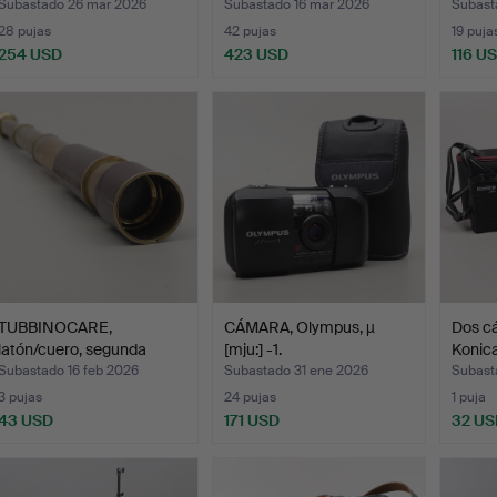
Subastado 26 mar 2026
Subastado 16 mar 2026
Subast
28 pujas
42 pujas
19 puja
254 USD
423 USD
116 U
TUBBINOCARE,
CÁMARA, Olympus, µ
Dos c
latón/cuero, segunda
[mju:] -1.
Konic
mitad de…
Subastado 16 feb 2026
Subastado 31 ene 2026
Subast
3 pujas
24 pujas
1 puja
43 USD
171 USD
32 US