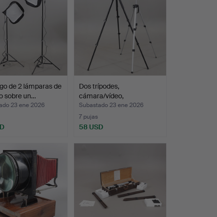
go de 2 lámparas de
Dos trípodes,
o sobre un…
cámara/vídeo,
König/Manfrott…
ado 23 ene 2026
Subastado 23 ene 2026
7 pujas
SD
58 USD