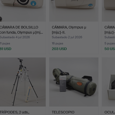
CÁMARA DE BOLSILLO
CÁMARA, Olympus μ
CÁMAR
con funda, Olympus μ[mj…
[mju:]-II.
[mju:]
Subastado 4 jul 2026
Subastado 2 jul 2026
Subasta
11 pujas
16 pujas
5 pujas
81 USD
203 USD
50 U
TRÍPODES, 2 uds.,
TELESCOPIO
OCULA