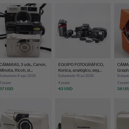
emate
CÁMARAS, 3 uds., Canon,
EQUIPO FOTOGRÁFICO,
CÁMA
Minolta, Ricoh, si…
Konica, analógico, seg…
Graph
Came
Subastado 6 ago 2026
Subastado 10 jul 2026
Subasta
3 pujas
4 pujas
3 pujas
37 USD
43 USD
38 U