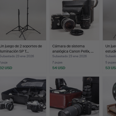
Un juego de 2 soportes de
Cámara de sistema
Un jue
iluminación SP T…
analógica Canon Pellix, …
estudi
Subastado 23 ene 2026
Subastado 23 ene 2026
Subast
1 puja
7 pujas
5 pujas
32 USD
54 USD
53 U