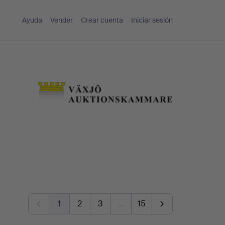
Ayuda
Vender
Crear cuenta
Iniciar sesión
1
2
3
…
15