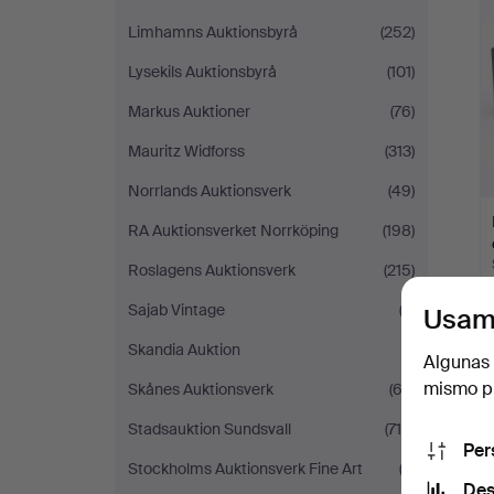
Limhamns Auktionsbyrå
(252)
Lysekils Auktionsbyrå
(101)
Markus Auktioner
(76)
Mauritz Widforss
(313)
Norrlands Auktionsverk
(49)
RA Auktionsverket Norrköping
(198)
Roslagens Auktionsverk
(215)
Sajab Vintage
(3)
Usam
Skandia Auktion
(1)
Algunas 
mismo pu
Skånes Auktionsverk
(62)
Stadsauktion Sundsvall
(715)
Per
Stockholms Auktionsverk Fine Art
(2)
Des