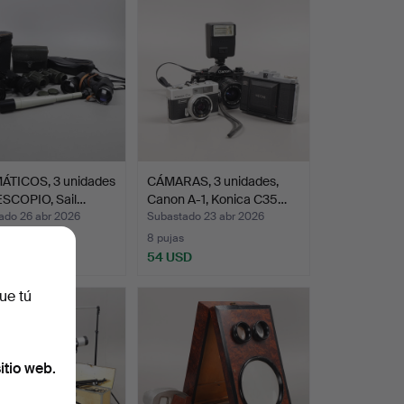
ÁTICOS, 3 unidades
CÁMARAS, 3 unidades,
ESCOPIO, Sail…
Canon A-1, Konica C35…
ado 26 abr 2026
Subastado 23 abr 2026
8 pujas
D
54 USD
ue tú
itio web.