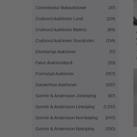
Connoisseur Bokauktioner
(37)
Crafoord Auktioner Lund
(231)
Crafoord Auktioner Malmö
(89)
Crafoord Auktioner Stockholm
(134)
Ekenbergs Auktioner
(17)
Falun Auktionsbyrå
(20)
Formstad Auktioner
(357)
Garpenhus Auktioner
(337)
Gomér & Andersson Jönköping
(87)
Gomér & Andersson Linköping
(1.337)
Gomér & Andersson Norrköping
(547)
Gomér & Andersson Nyköping
(330)