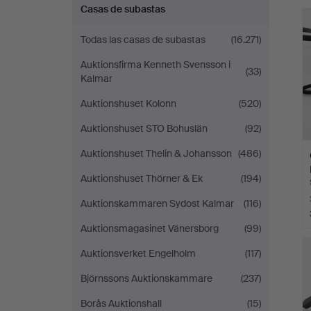
r
Auktionskammare
Casas de subastas
Todas las casas de subastas
(16.271)
Auktionsfirma Kenneth Svensson i
(33)
Kalmar
Auktionshuset Kolonn
(520)
Auktionshuset STO Bohuslän
(92)
Auktionshuset Thelin & Johansson
(486)
Auktionshuset Thörner & Ek
(194)
Auktionskammaren Sydost Kalmar
(116)
Auktionsmagasinet Vänersborg
(99)
Auktionsverket Engelholm
(117)
Björnssons Auktionskammare
(237)
Borås Auktionshall
(15)