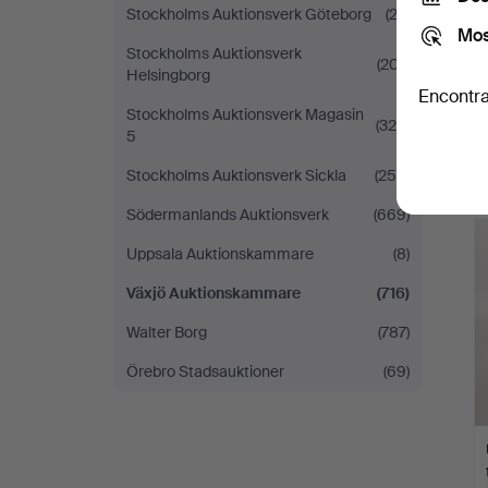
Stockholms Auktionsverk Göteborg
(22)
Mos
Stockholms Auktionsverk
(207)
Helsingborg
Encontra
Stockholms Auktionsverk Magasin
(329)
5
Stockholms Auktionsverk Sickla
(259)
Södermanlands Auktionsverk
(669)
Uppsala Auktionskammare
(8)
Växjö Auktionskammare
(716)
Walter Borg
(787)
Örebro Stadsauktioner
(69)