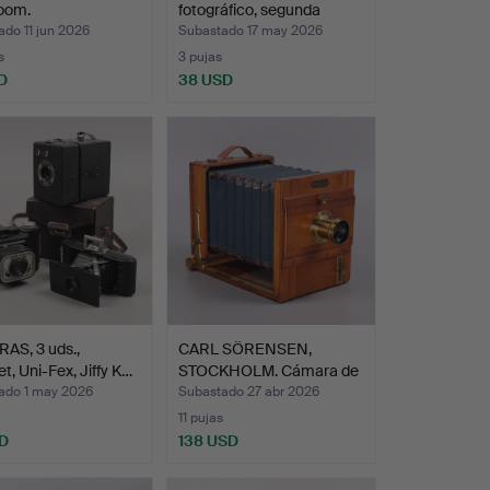
oom.
fotográfico, segunda
mitad…
do 11 jun 2026
Subastado 17 may 2026
s
3 pujas
D
38 USD
AS, 3 uds.,
CARL SÖRENSEN,
t, Uni-Fex, Jiffy K…
STOCKHOLM. Cámara de
fuelle…
ado 1 may 2026
Subastado 27 abr 2026
11 pujas
D
138 USD