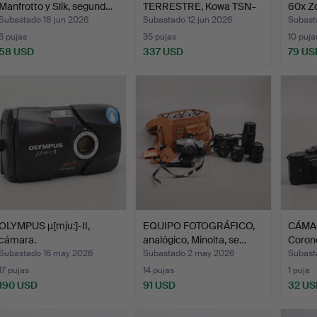
Manfrotto y Slik, segund…
TERRESTRE, Kowa TSN-
60x Z
821, zoom 2…
Subastado 18 jun 2026
Subastado 12 jun 2026
Subasta
6 pujas
35 pujas
10 puja
58 USD
337 USD
79 US
OLYMPUS µ[mju:]-II,
EQUIPO FOTOGRÁFICO,
CÁMAR
cámara.
analógico, Minolta, se…
Corone
Subastado 16 may 2026
Subastado 2 may 2026
Subast
17 pujas
14 pujas
1 puja
190 USD
91 USD
32 US