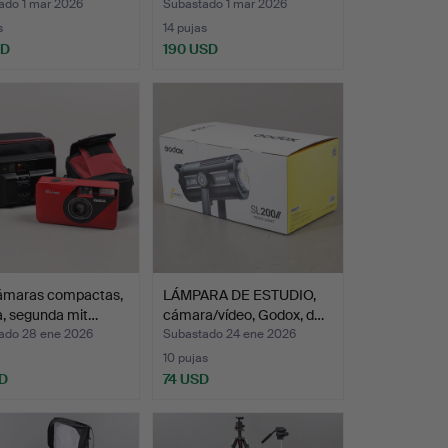
ado 1 mar 2026
Subastado 1 mar 2026
s
14 pujas
SD
190 USD
ámaras compactas,
LÁMPARA DE ESTUDIO,
a, segunda mit…
cámara/vídeo, Godox, d…
ado 28 ene 2026
Subastado 24 ene 2026
10 pujas
D
74 USD