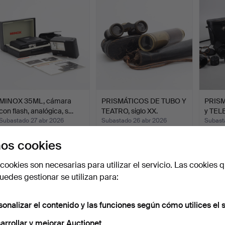
MINOX 35ML, cámara
PRISMÁTICOS DE TUBO Y
PRISM
con flash, analógica, s…
TEATRO, siglo XX.
y TEL
Subastado 27 abr 2026
Subastado 26 abr 2026
Subast
3 pujas
2 pujas
2 pujas
os cookies
48 USD
37 USD
37 US
cookies son necesarias para utilizar el servicio. Las cookies q
edes gestionar se utilizan para:
sonalizar el contenido y las funciones según cómo utilices el s
arrollar y mejorar Auctionet.