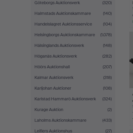
Göteborgs Auktionsverk
(320)
Halmstads Auktionskammare
(140)
Handelslagret Auktionsservice
(104)
Helsingborgs Auktionskammare
(1.078)
Hälsinglands Auktionsverk
(148)
Höganäs Auktionsverk
(282)
Höörs Auktionshall
(207)
Kalmar Auktionsverk
(318)
Karljohan Auktioner
(108)
Karlstad Hammarö Auktionsverk
(324)
Kurage Auktion
(2)
Laholms Auktionskammare
(433)
Leiflers Auktionshus
(27)