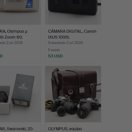
A, Olympus μ
CÁMARA DIGITAL, Canon
-III Zoom 80.
IXUS 100IS.
do 2 jul 2026
Subastado 2 jul 2026
5 pujas
SD
53 USD
R, Swarovski, 20-
OLYMPUS, equipo