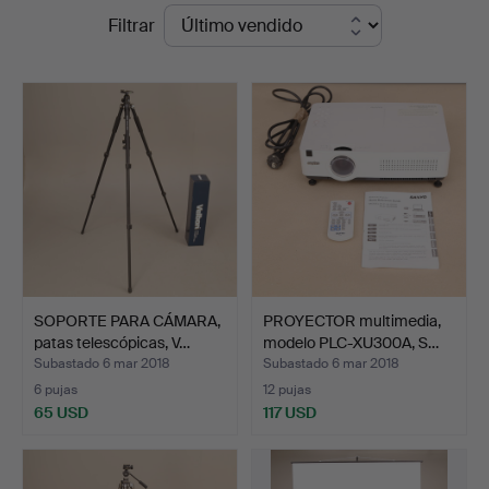
Precios
Filtrar
Leiflers
de
Auktionshus
remate
SOPORTE PARA CÁMARA,
PROYECTOR multimedia,
patas telescópicas, V…
modelo PLC-XU300A, S…
Subastado 6 mar 2018
Subastado 6 mar 2018
6 pujas
12 pujas
65 USD
117 USD