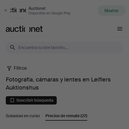
Auctionet
Mostrar
Cerrar
Disponible en Google Play
Auctionet.com
Filtros
Fotografía,
Fotografía, cámaras y lentes en Leiflers
cámaras
Auktionshus
y
Suscribir búsqueda
lentes
Subastas en curso
Precios de remate
(27)
en