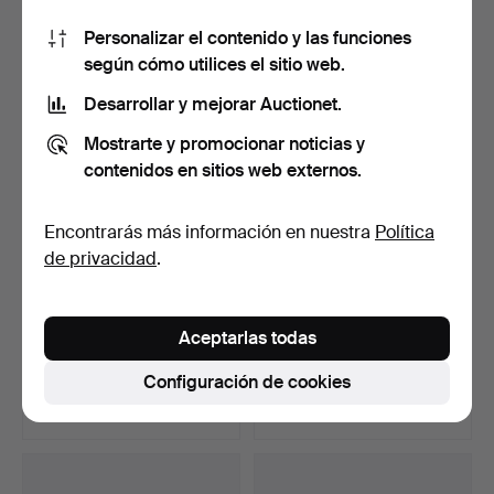
12 pujas
15 pujas
Personalizar el contenido y las funciones
85 USD
206 USD
según cómo utilices el sitio web.
Desarrollar y mejorar Auctionet.
Mostrarte y promocionar noticias y
contenidos en sitios web externos.
Encontrarás más información en nuestra
Política
de privacidad
.
CÁMARAS, 12 piezas, 1900
CÁMARAS, 12 piezas, 1900.
Aceptarlas todas
+ ACCESORIOS, un …
Subastado 16 dic 2014
Subastado 16 dic 2014
Configuración de cookies
9 pujas
12 pujas
69 USD
90 USD