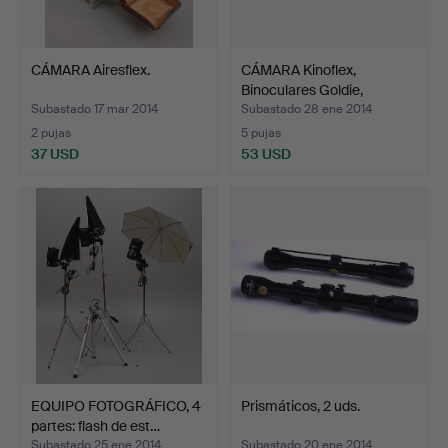
CÁMARA Airesflex.
CÁMARA Kinoflex,
Binoculares Goldie,
MOVER…
Subastado 17 mar 2014
Subastado 28 ene 2014
2 pujas
5 pujas
37 USD
53 USD
EQUIPO FOTOGRÁFICO, 4
Prismáticos, 2 uds.
partes: flash de est…
Subastado 25 ene 2014
Subastado 20 ene 2014