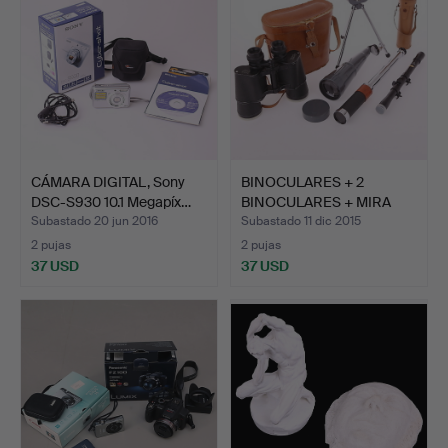
CÁMARA DIGITAL, Sony
BINOCULARES + 2
DSC-S930 10.1 Megapíx…
BINOCULARES + MIRA
BINOCUL…
Subastado 20 jun 2016
Subastado 11 dic 2015
2 pujas
2 pujas
37 USD
37 USD