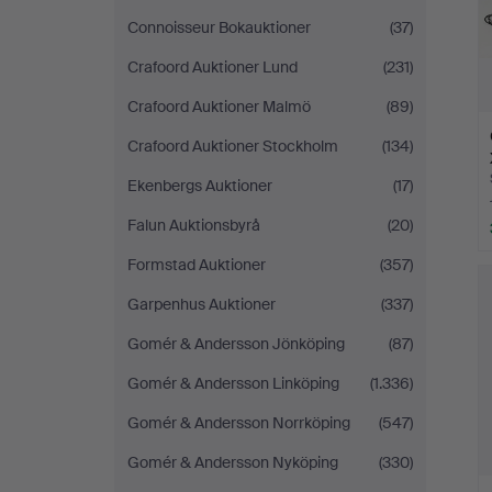
Connoisseur Bokauktioner
(37)
Crafoord Auktioner Lund
(231)
Crafoord Auktioner Malmö
(89)
Crafoord Auktioner Stockholm
(134)
Ekenbergs Auktioner
(17)
Falun Auktionsbyrå
(20)
Formstad Auktioner
(357)
Garpenhus Auktioner
(337)
Gomér & Andersson Jönköping
(87)
Gomér & Andersson Linköping
(1.336)
Gomér & Andersson Norrköping
(547)
Gomér & Andersson Nyköping
(330)