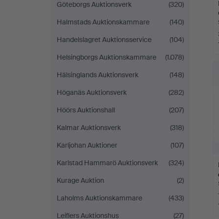
Göteborgs Auktionsverk
(320)
Halmstads Auktionskammare
(140)
Handelslagret Auktionsservice
(104)
Helsingborgs Auktionskammare
(1.078)
Hälsinglands Auktionsverk
(148)
Höganäs Auktionsverk
(282)
Höörs Auktionshall
(207)
Kalmar Auktionsverk
(318)
Karljohan Auktioner
(107)
Karlstad Hammarö Auktionsverk
(324)
Kurage Auktion
(2)
Laholms Auktionskammare
(433)
Leiflers Auktionshus
(27)