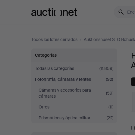
Auctionet.com
Todos los lotes cerrados
/
Auktionshuset STO Bohusl
Fotografía,
F
Categorías
cámaras
Todas las categorías
(11.859)
Fotografía, cámaras y lentes
(92)
y
Cámaras y accesorios para
(59)
lentes
cámaras
Otros
(11)
en
Prismáticos y óptica militar
(22)
P
Auktionshuset
Fi