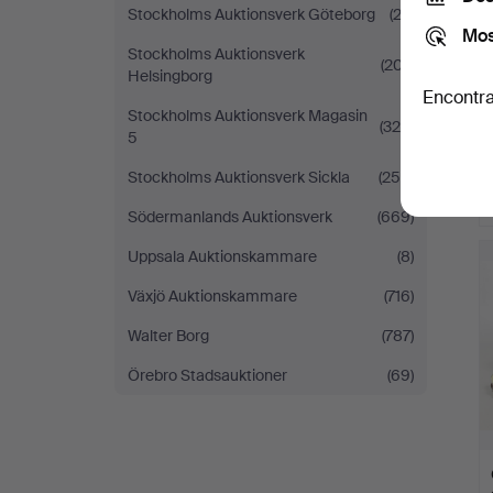
Stockholms Auktionsverk Göteborg
(22)
Mos
Stockholms Auktionsverk
(207)
Helsingborg
Encontra
Stockholms Auktionsverk Magasin
(329)
5
Stockholms Auktionsverk Sickla
(259)
Södermanlands Auktionsverk
(669)
Uppsala Auktionskammare
(8)
Växjö Auktionskammare
(716)
Walter Borg
(787)
Örebro Stadsauktioner
(69)