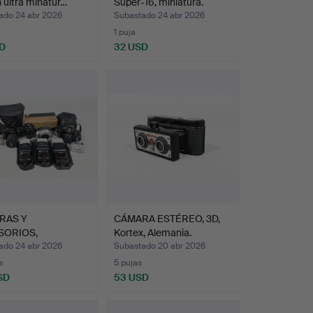
 ultra minatur…
Super-16, miniatura.
ado 24 abr 2026
Subastado 24 abr 2026
1 puja
D
32 USD
RAS Y
CÁMARA ESTÉREO, 3D,
SORIOS,
Kortex, Alemania.
palmente Nikon.
ado 24 abr 2026
Subastado 20 abr 2026
s
5 pujas
SD
53 USD