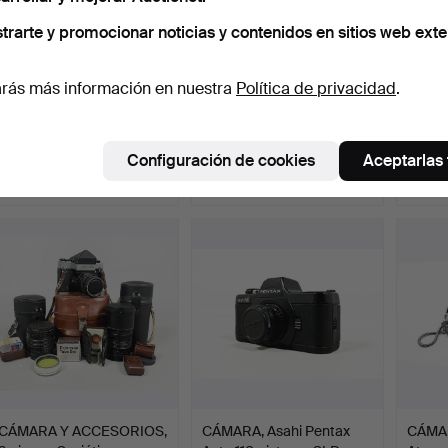
trarte y promocionar noticias y contenidos en sitios web exte
rás más información en nuestra
Política de privacidad
.
OBJETIVO, Zodiak-8
CÁMARA, Kiev 60 TTL-Set.
OBJET
(Arsat) 30 mm f/3,5 obj…
Nikko
Subastado 30 may 2026
Subastado 28 may 2026
Subast
Configuración de cookies
Aceptarlas
7 pujas
14 pujas
7 pujas
127 USD
141 USD
106 U
CÁMARA Y ACCESORIOS,
CÁMARA, Asahi Pentax
CÁMAR