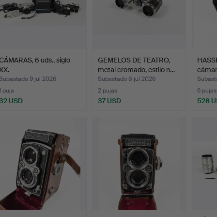
CÁMARAS, 6 uds., siglo
GEMELOS DE TEATRO,
HASSE
XX.
metal cromado, estilo n…
cámar
Subastado 9 jul 2026
Subastado 8 jul 2026
Subasta
1 puja
2 pujas
6 pujas
32 USD
37 USD
528 