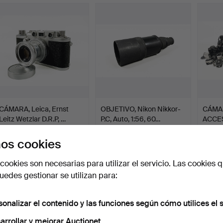
CÁMARA, Leica, Ernst
OBJETIVO, Nikon Nikkor-
CÁMA
Leitz Wetzlar D.R.P, …
P.C, Auto, 1:56, 60…
ACCES
grande
Subastado 20 jun 2026
Subastado 18 jun 2026
Subast
15 pujas
3 pujas
29 puja
os cookies
433 USD
116 USD
740 U
cookies son necesarias para utilizar el servicio. Las cookies q
edes gestionar se utilizan para:
sonalizar el contenido y las funciones según cómo utilices el s
arrollar y mejorar Auctionet.