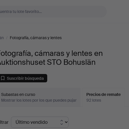
än
/
Fotografía, cámaras y lentes
otografía, cámaras y lentes en
Auktionshuset STO Bohuslän
Suscribir búsqueda
Subastas en curso
Precios de remate
Mostrar los lotes por los que puedes pujar
92 lotes
recios
ltrar
de