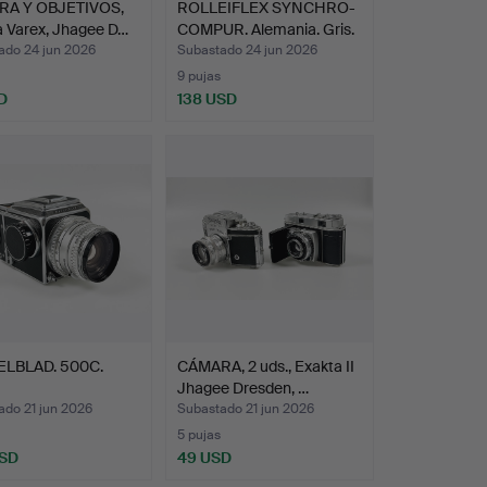
A Y OBJETIVOS,
ROLLEIFLEX SYNCHRO-
a Varex, Jhagee D…
COMPUR. Alemania. Gris.
ado 24 jun 2026
Subastado 24 jun 2026
9 pujas
D
138 USD
LBLAD. 500C.
CÁMARA, 2 uds., Exakta II
Jhagee Dresden, …
ado 21 jun 2026
Subastado 21 jun 2026
5 pujas
USD
49 USD