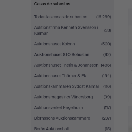
STO
Casas de subastas
r
Todas las casas de subastas
(16.269)
Bohuslän
Auktionsfirma Kenneth Svensson i
(33)
Kalmar
Auktionshuset Kolonn
(520)
Auktionshuset STO Bohuslän
(92)
Auktionshuset Thelin & Johansson
(486)
Auktionshuset Thörner & Ek
(194)
Auktionskammaren Sydost Kalmar
(116)
Auktionsmagasinet Vänersborg
(99)
Auktionsverket Engelholm
(117)
Björnssons Auktionskammare
(237)
Borås Auktionshall
(15)