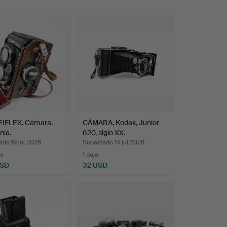
IFLEX. Cámara.
CÁMARA, Kodak, Junior
nia.
620, siglo XX.
do 19 jul 2026
Subastado 14 jul 2026
s
1 puja
USD
32 USD