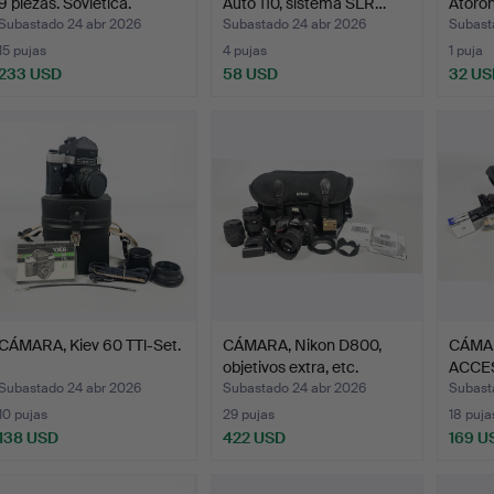
9 piezas. Soviética.
Auto 110, sistema SLR…
Atoron
Subastado 24 abr 2026
Subastado 24 abr 2026
Subast
15 pujas
4 pujas
1 puja
233 USD
58 USD
32 US
CÁMARA, Kiev 60 TTl-Set.
CÁMARA, Nikon D800,
CÁMA
objetivos extra, etc.
ACCE
princi
Subastado 24 abr 2026
Subastado 24 abr 2026
Subast
10 pujas
29 pujas
18 puja
138 USD
422 USD
169 U