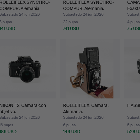
ROLLEIFLEX SYNCHRO-
ROLLEIFLEX SYNCHRO-
CÁMAR
COMPUR. Alemania.
COMPUR. Alemania.
Exakt
Cámar…
Subastado 24 jun 2026
Subastado 24 jun 2026
Subast
3 pujas
22 pujas
4 pujas
141 USD
741 USD
75 US
NIKON F2. Cámara con
ROLLEIFLEX. Cámara.
HASSE
objetivo.
Alemania.
Subastado 24 jun 2026
Subastado 24 jun 2026
Subast
16 pujas
6 pujas
5 pujas
186 USD
149 USD
528 