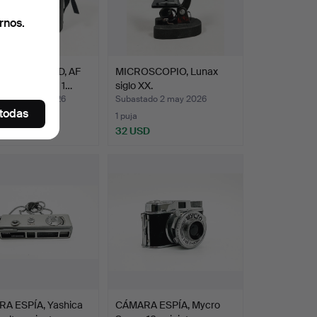
rnos.
IVO, Nikon ED, AF
MICROSCOPIO, Lunax
r, 80-200 mm 1…
siglo XX.
ado 18 may 2026
Subastado 2 may 2026
 todas
1 puja
SD
32 USD
A ESPÍA, Yashica
CÁMARA ESPÍA, Mycro