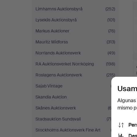
Limhamns Auktionsbyrå
(252)
Lysekils Auktionsbyrå
(101)
Markus Auktioner
(76)
Mauritz Widforss
(313)
Norrlands Auktionsverk
(49)
RA Auktionsverket Norrköping
(198)
Roslagens Auktionsverk
(215)
Sajab Vintage
(3)
Usam
Skandia Auktion
(1)
Algunas 
mismo pu
Skånes Auktionsverk
(62)
Stadsauktion Sundsvall
(715)
Per
Stockholms Auktionsverk Fine Art
(2)
Des