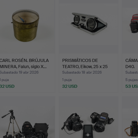
CARL ROSÉN. BRÚJULA
PRISMÁTICOS DE
CÁMAR
MINERA, Falun, siglo X…
TEATRO, Eikow, 25 x 25
D40.
mm, …
Subastado 19 abr 2026
Subastado 18 abr 2026
Subast
1 puja
1 puja
5 pujas
32 USD
32 USD
53 U