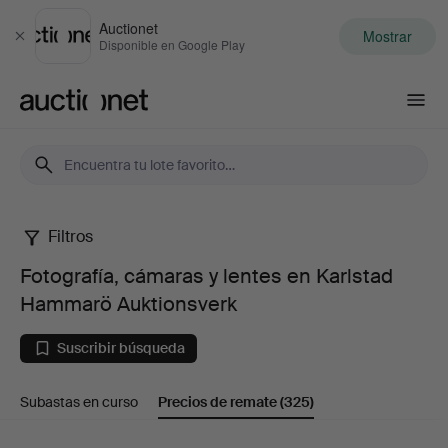
Auctionet
Mostrar
Cerrar
Disponible en Google Play
Auctionet.com
Filtros
Fotografía,
Fotografía, cámaras y lentes en Karlstad
cámaras
Hammarö Auktionsverk
y
Suscribir búsqueda
lentes
Subastas en curso
Precios de remate
(325)
en