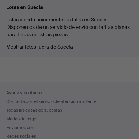
Lotes en Suecia
Estás viendo únicamente los lotes en Suecia.
Disponemos de un servicio de envío con tarifas planas
para todas nuestras piezas.
Mostrar lotes fuera de Suecia
Navegación
Ayuda y contacto
en
Contacta con el servicio de atención al cliente
el
Todas las casas de subastas
pie
Modos de pago
de
Enviamos con
página
Redes sociales