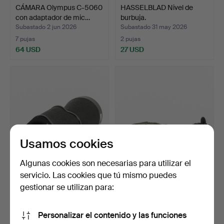
CÁMARA Olympus C-5060
HASSELBLAD Nivel de
con adaptador de mic…
burbuja.
Subastado 2 jun 2026
Subastado 31 may 2026
7 pujas
2 pujas
64 USD
27 USD
Usamos cookies
Algunas cookies son necesarias para utilizar el
servicio. Las cookies que tú mismo puedes
MONOCULAR Monofort
PRISMÁTICOS Swarovski
15x60, Ernst Leitz, Wet…
Optik, Habicht SLC.
gestionar se utilizan para:
Subastado 28 may 2026
Subastado 27 may 2026
13 pujas
25 pujas
Personalizar el contenido y las funciones
213 USD
475 USD