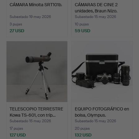
CÁMARA Minolta SRT101b.
CÁMARAS DE CINE 2
unidades, Braun Nizo.
Subastado 19 may 2026
Subastado 15 may 2026
3 pujas
10 pujas
27 USD
59 USD
TELESCOPIO TERRESTRE
EQUIPO FOTOGRÁFICO en
Kowa TS-601, con tríp…
bolsa, Olympus.
Subastado 15 may 2026
Subastado 15 may 2026
17 pujas
20 pujas
127 USD
132 USD