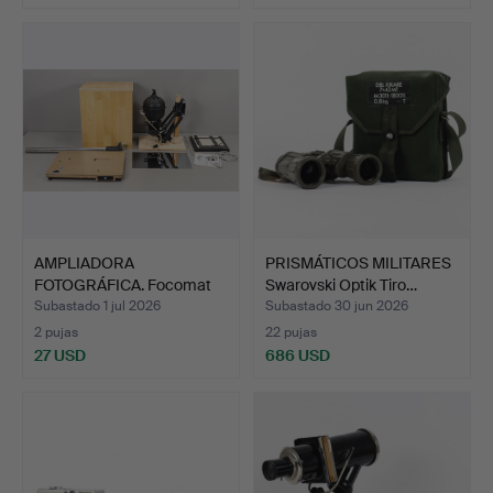
AMPLIADORA
PRISMÁTICOS MILITARES
FOTOGRÁFICA. Focomat
Swarovski Optik Tiro…
1C Leitz W…
Subastado 1 jul 2026
Subastado 30 jun 2026
2 pujas
22 pujas
27 USD
686 USD