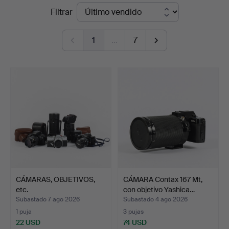
Precios
Filtrar
Karlstad
de
Hammarö
1
…
7
remate
Auktionsverk
CÁMARAS, OBJETIVOS,
CÁMARA Contax 167 Mt,
etc.
con objetivo Yashica…
Subastado 7 ago 2026
Subastado 4 ago 2026
1 puja
3 pujas
22 USD
74 USD