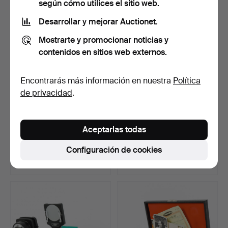
según cómo utilices el sitio web.
Desarrollar y mejorar Auctionet.
Mostrarte y promocionar noticias y
contenidos en sitios web externos.
Encontrarás más información en nuestra
Política
de privacidad
.
CÁMARA Voigtländer.
PRISMÁTICOS 12x32.
Aceptarlas todas
Subastado 23 may 2026
Subastado 21 may 2026
Configuración de cookies
1 puja
1 puja
22 USD
22 USD