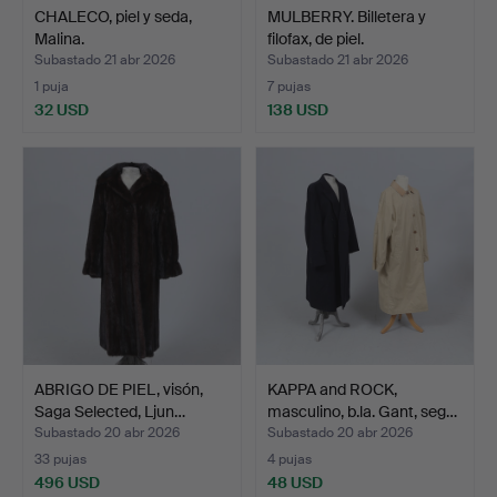
CHALECO, piel y seda,
MULBERRY. Billetera y
Malina.
filofax, de piel.
Subastado 21 abr 2026
Subastado 21 abr 2026
1 puja
7 pujas
32 USD
138 USD
ABRIGO DE PIEL, visón,
KAPPA and ROCK,
Saga Selected, Ljun…
masculino, b.la. Gant, seg…
Subastado 20 abr 2026
Subastado 20 abr 2026
33 pujas
4 pujas
496 USD
48 USD