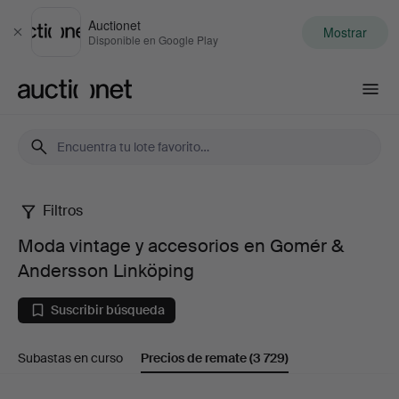
Auctionet
Mostrar
Cerrar
Disponible en Google Play
Auctionet.com
Filtros
Moda
Moda vintage y accesorios en Gomér &
vintage
Andersson Linköping
y
Suscribir búsqueda
accesorios
Subastas en curso
Precios de remate
(3 729)
en