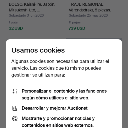
BOLSO, Kaishi-ire, Japón,
TRAJE REGIONAL,
Mitsukoshi Ltd, …
Värendsdräkt, 5 piezas.
Subastado 3 jun 2026
Subastado 25 may 2026
1 puja
11 pujas
32 USD
739 USD
Usamos cookies
Algunas cookies son necesarias para utilizar el
servicio. Las cookies que tú mismo puedes
gestionar se utilizan para:
Personalizar el contenido y las funciones
según cómo utilices el sitio web.
BOLSO, piel negra y
Un traje masculino de dos
marrón, Yves Saint Lau…
piezas, Oscar Ja…
Desarrollar y mejorar Auctionet.
Subastado 23 may 2026
Subastado 22 may 2026
Mostrarte y promocionar noticias y
19 pujas
2 pujas
106 USD
37 USD
contenidos en sitios web externos.