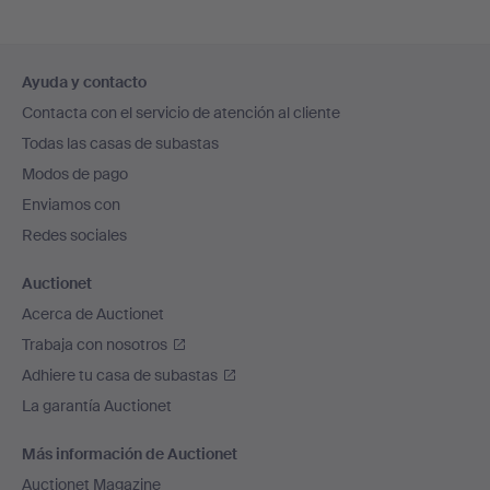
Navegación
Ayuda y contacto
en
Contacta con el servicio de atención al cliente
el
Todas las casas de subastas
pie
Modos de pago
de
Enviamos con
página
Redes sociales
Auctionet
Acerca de Auctionet
Trabaja con nosotros
Adhiere tu casa de subastas
La garantía Auctionet
Más información de Auctionet
Auctionet Magazine