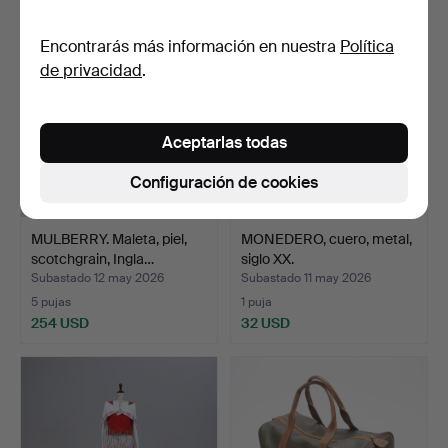
Encontrarás más información en nuestra
Política
de privacidad
.
Aceptarlas todas
Configuración de cookies
MULBERRY. Maleta, piel,
MONEDERO, cuero, metal,
scotchgrain, Ingla…
siglo XX.
Subastado 12 may 2026
Subastado 11 may 2026
5 pujas
1 puja
254 USD
32 USD