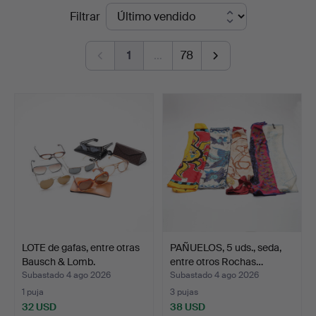
Precios
Filtrar
Gomér
de
&
1
…
78
remate
Andersson
Linköping
LOTE de gafas, entre otras
PAÑUELOS, 5 uds., seda,
Bausch & Lomb.
entre otros Rochas…
Subastado 4 ago 2026
Subastado 4 ago 2026
1 puja
3 pujas
32 USD
38 USD