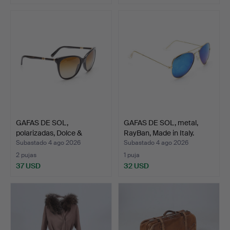
GAFAS DE SOL,
GAFAS DE SOL, metal,
polarizadas, Dolce &
RayBan, Made in Italy.
Gabbana…
Subastado 4 ago 2026
Subastado 4 ago 2026
2 pujas
1 puja
37 USD
32 USD