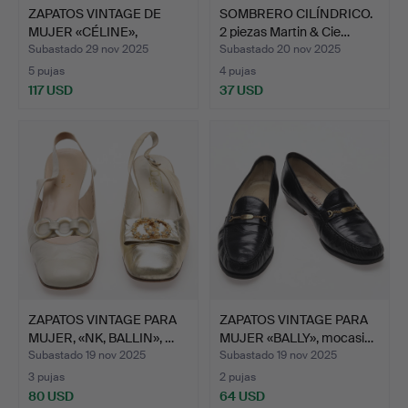
ZAPATOS VINTAGE DE
SOMBRERO CILÍNDRICO.
MUJER «CÉLINE»,
2 piezas Martin & Cie…
mocasin…
Subastado 29 nov 2025
Subastado 20 nov 2025
5 pujas
4 pujas
117 USD
37 USD
ZAPATOS VINTAGE PARA
ZAPATOS VINTAGE PARA
MUJER, «NK, BALLIN», …
MUJER «BALLY», mocasi…
Subastado 19 nov 2025
Subastado 19 nov 2025
3 pujas
2 pujas
80 USD
64 USD