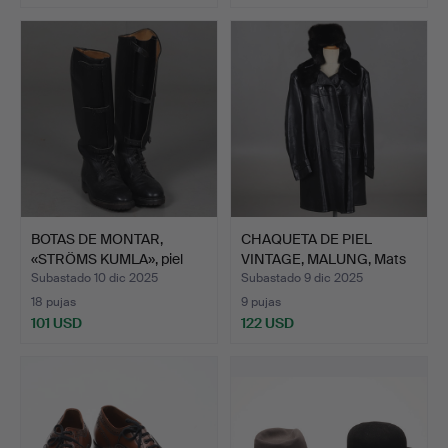
BOTAS DE MONTAR,
CHAQUETA DE PIEL
«STRÖMS KUMLA», piel
VINTAGE, MALUNG, Mats
negr…
Lar…
Subastado 10 dic 2025
Subastado 9 dic 2025
18 pujas
9 pujas
101 USD
122 USD