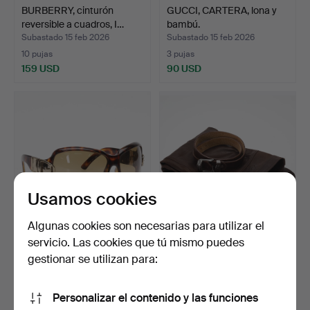
BURBERRY, cinturón
GUCCI, CARTERA, lona y
reversible a cuadros, I…
bambú.
Subastado 15 feb 2026
Subastado 15 feb 2026
10 pujas
3 pujas
159 USD
90 USD
Usamos cookies
Algunas cookies son necesarias para utilizar el
servicio. Las cookies que tú mismo puedes
GUCCI, GAFAS DE SOL con
PANTALONES DE CUERO
funda, años 2000.
PARA HOMBRE, JIM
gestionar se utilizan para:
STIRL…
Subastado 14 feb 2026
Subastado 8 feb 2026
10 pujas
5 pujas
Personalizar el contenido y las funciones
74 USD
43 USD