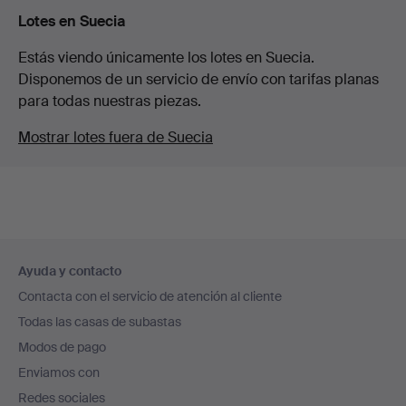
Lotes en Suecia
Estás viendo únicamente los lotes en Suecia.
Disponemos de un servicio de envío con tarifas planas
para todas nuestras piezas.
Mostrar lotes fuera de Suecia
Navegación
Ayuda y contacto
en
Contacta con el servicio de atención al cliente
el
Todas las casas de subastas
pie
Modos de pago
de
Enviamos con
página
Redes sociales