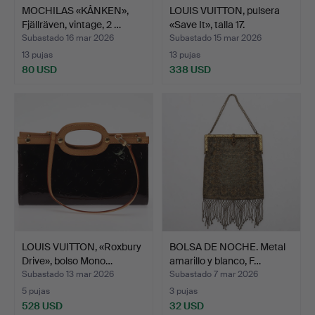
MOCHILAS «KÅNKEN»,
LOUIS VUITTON, pulsera
Fjällräven, vintage, 2 …
«Save It», talla 17.
Subastado 16 mar 2026
Subastado 15 mar 2026
13 pujas
13 pujas
80 USD
338 USD
LOUIS VUITTON, «Roxbury
BOLSA DE NOCHE. Metal
Drive», bolso Mono…
amarillo y blanco, F…
Subastado 13 mar 2026
Subastado 7 mar 2026
5 pujas
3 pujas
528 USD
32 USD