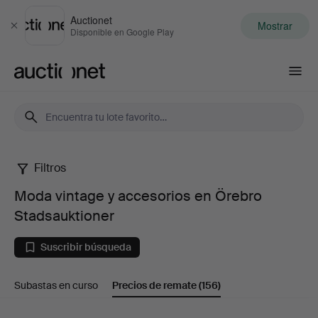
Auctionet
Mostrar
Cerrar
Disponible en Google Play
Auctionet.com
Filtros
Moda
Moda vintage y accesorios en Örebro
vintage
Stadsauktioner
y
Suscribir búsqueda
accesorios
Subastas en curso
Precios de remate
(156)
en