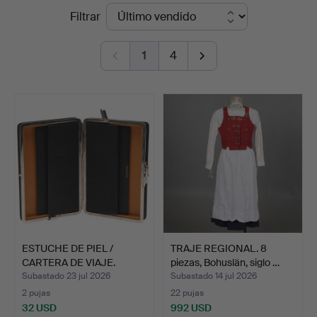
Precios
Filtrar
Örebro
de
Stadsauktioner
1
4
remate
ESTUCHE DE PIEL /
TRAJE REGIONAL. 8
CARTERA DE VIAJE.
piezas, Bohuslän, siglo …
Moritz…
Subastado 23 jul 2026
Subastado 14 jul 2026
2 pujas
22 pujas
32 USD
992 USD