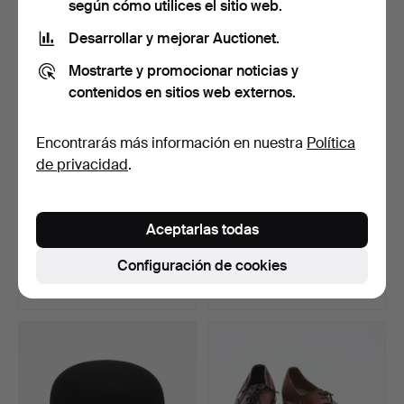
según cómo utilices el sitio web.
Desarrollar y mejorar Auctionet.
Mostrarte y promocionar noticias y
contenidos en sitios web externos.
Encontrarás más información en nuestra
Política
de privacidad
.
ZAPATOS DE MUJER
GORRA CILÍNDRICA con
Aceptarlas todas
«Tärnsko, REX» talla 5 1/…
funda rígida.
Subastado 5 feb 2026
Subastado 18 ene 2026
Configuración de cookies
1 puja
3 pujas
22 USD
32 USD