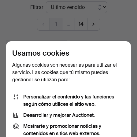
Precios
Filtrar
Skånes
de
Auktionsverk
1
…
14
remate
Usamos cookies
Algunas cookies son necesarias para utilizar el
servicio. Las cookies que tú mismo puedes
gestionar se utilizan para:
Personalizar el contenido y las funciones
según cómo utilices el sitio web.
JIMMY CHOO, "KRISTA
JIMMY CHOO, PUMPS, UN
FLATS", UN PAR. Negro …
PAR. Ante beige con …
Desarrollar y mejorar Auctionet.
Subastado 26 jun 2026
Subastado 26 jun 2026
Mostrarte y promocionar noticias y
7 pujas
9 pujas
169 USD
101 USD
contenidos en sitios web externos.