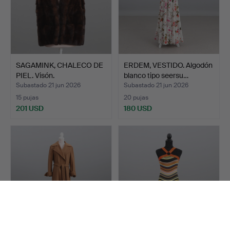
SAGAMINK, CHALECO DE
ERDEM, VESTIDO. Algodón
PIEL. Visón.
blanco tipo seersu…
Subastado 21 jun 2026
Subastado 21 jun 2026
15 pujas
20 pujas
201 USD
180 USD