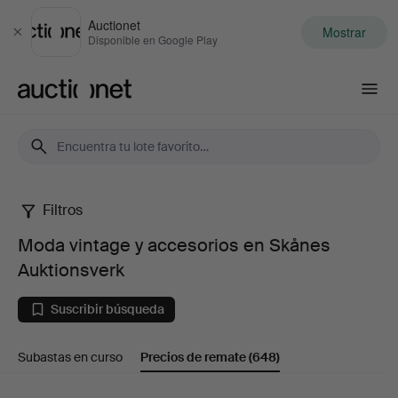
Auctionet
Mostrar
Cerrar
Disponible en Google Play
Auctionet.com
Filtros
Moda
Moda vintage y accesorios en Skånes
vintage
Auktionsverk
y
Suscribir búsqueda
accesorios
Subastas en curso
Precios de remate
(648)
en