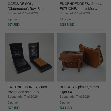
GAFAS DE SOL,
ENCENDEDORES, 12 uds.,
"Clubmaster", Ray-Ban,
ESTUCHE, cuero, Mot…
W0365.
Subastado 17 jul 2026
Subastado 17 jul 2026
2 pujas
44 pujas
37 USD
338 USD
ENCENDEDORES, 2 uds.,
BOLSOS, 2 piezas, cuero,
revestidos de cuero,…
siglo XX.
Subastado 17 jul 2026
Subastado 17 jul 2026
2 pujas
5 pujas
37 USD
53 USD