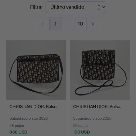
Precios
Filtrar
Auktionshuset
de
Thörner
1
…
10
remate
&
Ek
CHRISTIAN DIOR. Bolso.
CHRISTIAN DIOR. Bolso.
Subastado 5 ago 2026
Subastado 5 ago 2026
28 pujas
25 pujas
338 USD
190 USD