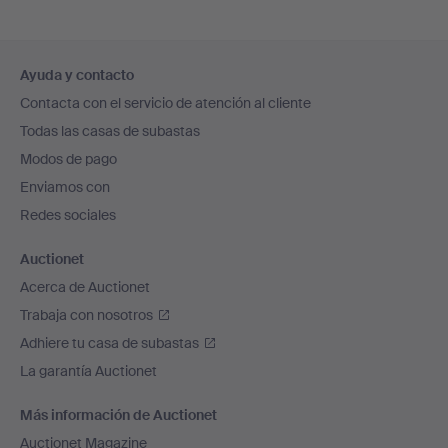
Navegación
Ayuda y contacto
en
Contacta con el servicio de atención al cliente
el
Todas las casas de subastas
pie
Modos de pago
de
Enviamos con
página
Redes sociales
Auctionet
Acerca de Auctionet
Trabaja con nosotros
Adhiere tu casa de subastas
La garantía Auctionet
Más información de Auctionet
Auctionet Magazine