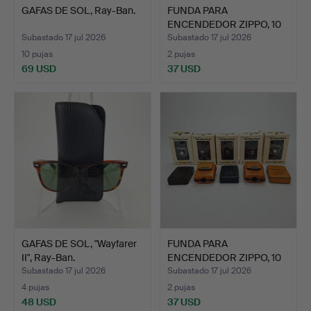
GAFAS DE SOL, Ray-Ban.
FUNDA PARA
ENCENDEDOR ZIPPO, 10
uds., cuer…
Subastado 17 jul 2026
Subastado 17 jul 2026
10 pujas
2 pujas
69 USD
37 USD
GAFAS DE SOL, "Wayfarer
FUNDA PARA
II", Ray-Ban.
ENCENDEDOR ZIPPO, 10
uds., cuer…
Subastado 17 jul 2026
Subastado 17 jul 2026
4 pujas
2 pujas
48 USD
37 USD