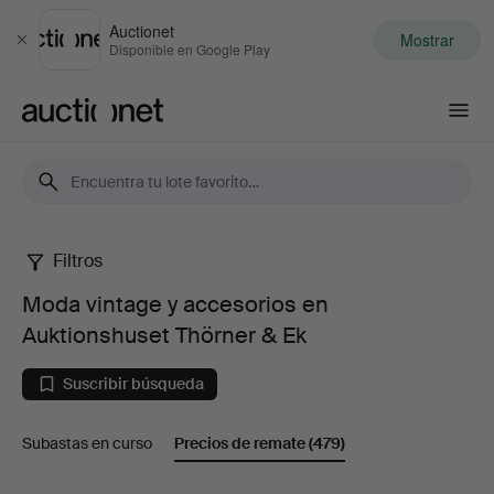
Auctionet
Mostrar
Cerrar
Disponible en Google Play
Auctionet.com
Filtros
Moda
Moda vintage y accesorios en
vintage
Auktionshuset Thörner & Ek
y
Suscribir búsqueda
accesorios
Subastas en curso
Precios de remate
(479)
en