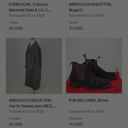
ESMOQUIN, 3 piezas,
ABRIGO/CHAQUETÓN,
Marshall Field & Co, C…
Bugatti.
Subastado 22 jul 2026
Subastado 21 jul 2026
1 puja
1 puja
32 USD
32 USD
ABRIGO/CHAQUETÓN,
R.M WILLIAMS. Botas.
Harris Tweed, para MEA, …
Subastado 21 jul 2026
Subastado 18 jul 2026
2 pujas
16 pujas
37 USD
117 USD