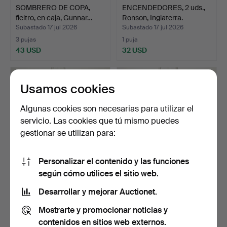
SOMBRERO DE COPA,
ENCENDEDORES, 2 uds.,
fieltro, en caja, Gunnar…
Ronson, Inglaterra.
Subastado 17 jul 2026
Subastado 17 jul 2026
3 pujas
1 puja
43 USD
32 USD
Usamos cookies
Algunas cookies son necesarias para utilizar el
servicio. Las cookies que tú mismo puedes
gestionar se utilizan para:
Personalizar el contenido y las funciones
según cómo utilices el sitio web.
GAFAS DE SOL, "Wayfarer
GAFAS DE SOL,
II", Ray-Ban.
"Clubmaster", Ray-Ban,
Desarrollar y mejorar Auctionet.
W0366.
Subastado 17 jul 2026
Subastado 17 jul 2026
Mostrarte y promocionar noticias y
2 pujas
5 pujas
37 USD
48 USD
contenidos en sitios web externos.