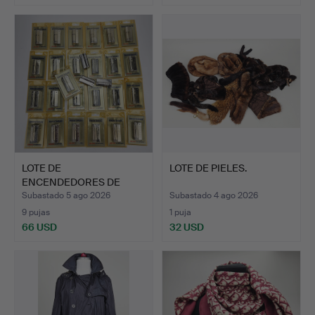
LOTE DE
LOTE DE PIELES.
ENCENDEDORES DE
GASOLINA, John Sil…
Subastado 5 ago 2026
Subastado 4 ago 2026
9 pujas
1 puja
66 USD
32 USD