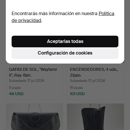
Encontrarás más información en nuestra
Política
de privacidad
.
Aceptarlas todas
Configuración de cookies
GAFAS DE SOL, "Wayfarer
ENCENDEDORES, 4 uds.,
II", Ray-Ban.
Zippo.
Subastado 17 jul 2026
Subastado 17 jul 2026
5 pujas
16 pujas
48 USD
101 USD