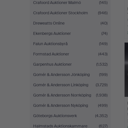
Crafoord Auktioner Malmö
(145)
Crafoord Auktioner Stockholm
(946)
Dreweatts Online
(40)
Ekenbergs Auktioner
(74)
Falun Auktionsbyrå
(149)
Formstad Auktioner
(443)
Garpenhus Auktioner
(1.532)
Gomér & Andersson Jönköping
(199)
Gomér & Andersson Linköping
(3.729)
Gomér & Andersson Norrköping
(1.938)
Gomér & Andersson Nyköping
(499)
Göteborgs Auktionsverk
(4.352)
Halmstads Auktionskammare
(627)