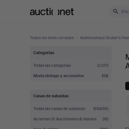
Auctionet.com
Todos los lotes cerrados
/
Auktionshaus Stuber's H
Moda
Categorías
M
vintage
Todas las categorías
(2.517)
Moda vintage y accesorios
(13)
y
accesorios
Casas de subastas
en
Todas las casas de subastas
(69.696)
Auktionshaus
Acreman St Auctioneers & Valuers
(18)
P