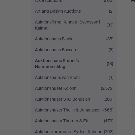
Fi
Arce Auctions
(705)
Stuber's
Art and Design Auctions
(2)
r
Hammerschlag
Auktionsfirma Kenneth Svensson i
(33)
Kalmar
Auktionshaus Blank
(35)
Auktionshaus Bossard
(5)
Auktionshaus Stuber's
(13)
Hammerschlag
Auktionshaus von Brühl
(4)
Auktionshuset Kolonn
(2.572)
Auktionshuset STO Bohuslän
(209)
Auktionshuset Thelin & Johansson
(565)
Auktionshuset Thörner & Ek
(479)
Auktionskammaren Sydost Kalmar
(293)