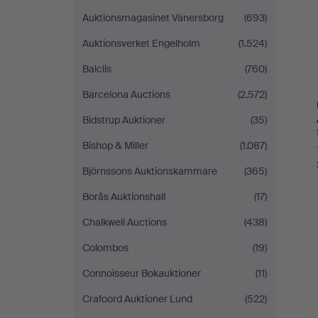
Auktionsmagasinet Vänersborg
(693)
Auktionsverket Engelholm
(1.524)
Balclis
(760)
Barcelona Auctions
(2.572)
Bidstrup Auktioner
(35)
Bishop & Miller
(1.087)
Björnssons Auktionskammare
(365)
Borås Auktionshall
(17)
Chalkwell Auctions
(438)
Colombos
(19)
Connoisseur Bokauktioner
(11)
Crafoord Auktioner Lund
(522)