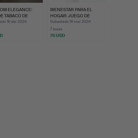
OM ELEGANCE:
BIENESTAR PARA EL
DE TABACO DE
HOGAR: JUEGO DE
RA …
BAÑO CON…
ado 16 abr 2024
Subastado 16 mar 2024
7 pujas
SD
70 USD