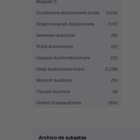
Magasin 5
Stockholms Auktionsverk Sickla
(1.018)
Södermanlands Auktionsverk
(1.117)
Sørensen Auktioner
(16)
TOKA Auktionshus
(27)
Uppsala Auktionskammare
(32)
Växjö Auktionskammare
(1.238)
Woxholt Auktioner
(19)
Young's Auctions
(9)
Örebro Stadsauktioner
(156)
Archivo de subastas