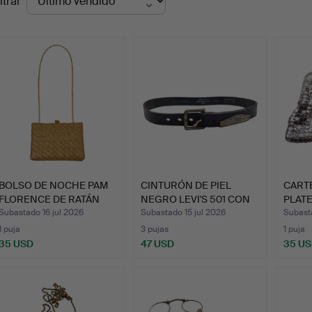
ltrar
de
emate
BOLSO DE NOCHE PAM
CINTURÓN DE PIEL
CART
FLORENCE DE RATÁN
NEGRO LEVI'S 501 CON
PLATE
TRENZ…
HEBI…
Subastado 16 jul 2026
Subastado 15 jul 2026
Subast
1 puja
3 pujas
1 puja
35 USD
47 USD
35 U