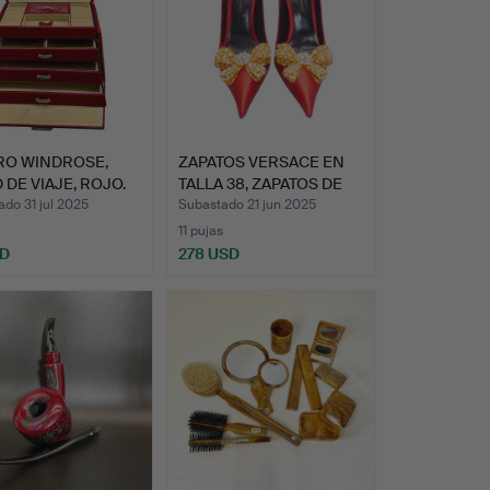
RO WINDROSE,
ZAPATOS VERSACE EN
 DE VIAJE, ROJO.
TALLA 38, ZAPATOS DE
TA…
do 31 jul 2025
Subastado 21 jun 2025
11 pujas
SD
278 USD