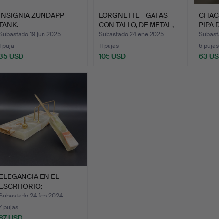
INSIGNIA ZÜNDAPP
LORGNETTE - GAFAS
CHAC
TANK.
CON TALLO, DE METAL,
PIPA 
CHA…
MADE
Subastado 19 jun 2025
Subastado 24 ene 2025
Subast
1 puja
11 pujas
6 pujas
35 USD
105 USD
63 U
ELEGANCIA EN EL
ESCRITORIO:
ABRECARTAS Y P…
Subastado 24 feb 2024
7 pujas
87 USD