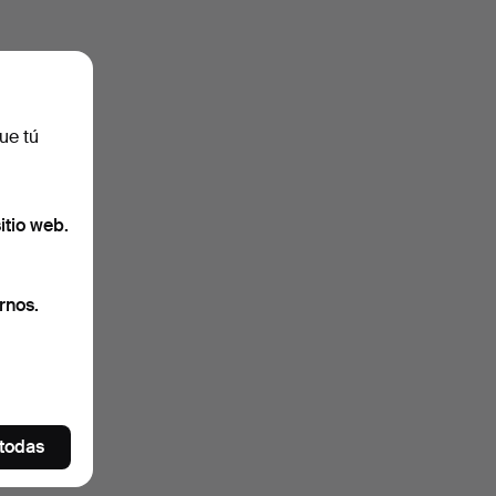
ue tú
itio web.
rnos.
 todas