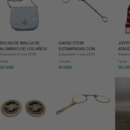
BOLSA DE MALLA DE
GAFAS STEM
JOYE
ALUMINIO DE LOS AÑOS
ESTAMPADAS CON
ATAÚD
70 …
LENTES ÓPTICAS D…
Subastado 8 ene 2026
Subastado 4 sep 2025
Subasta
1 puja
2 pujas
1 puja
35 USD
81 USD
35 U