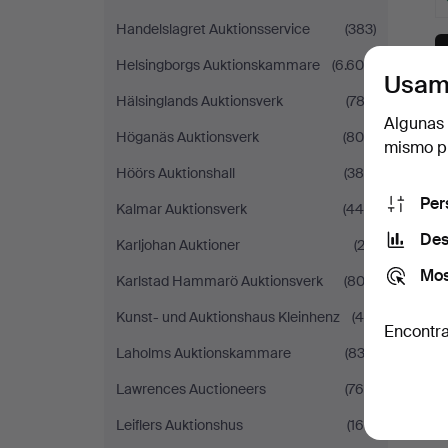
Handelslagret Auktionsservice
(383)
Helsingborgs Auktionskammare
(6.609)
Usam
Hälsinglands Auktionsverk
(782)
Algunas 
Höganäs Auktionsverk
(808)
mismo pu
Höörs Auktionshall
(386)
Per
Kalmar Auktionsverk
(445)
Des
Karljohan Auktioner
(23)
Mos
Karlstad Hammarö Auktionsverk
(802)
Kunst- und Auktionshaus Kleinhenz
(46)
Encontra
Laholms Auktionskammare
(832)
Lawrences Auctioneers
(764)
Leiflers Auktionshus
(165)