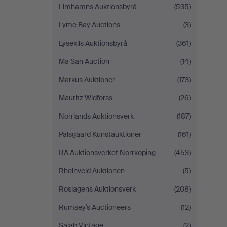
Limhamns Auktionsbyrå
(535)
Lyme Bay Auctions
(3)
Lysekils Auktionsbyrå
(361)
Ma San Auction
(14)
Markus Auktioner
(173)
Mauritz Widforss
(26)
Norrlands Auktionsverk
(187)
Palsgaard Kunstauktioner
(161)
RA Auktionsverket Norrköping
(453)
Rheinveld Auktionen
(5)
Roslagens Auktionsverk
(208)
Rumsey’s Auctioneers
(12)
Sajab Vintage
(2)