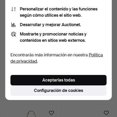
Estimación
7 pujas
Personalizar el contenido y las funciones
774 USD
264 USD
según cómo utilices el sitio web.
Desarrollar y mejorar Auctionet.
Mostrarte y promocionar noticias y
contenidos en sitios web externos.
Encontrarás más información en nuestra
Política
de privacidad
.
LOUIS VUITTON. Bolso de
LOUIS VUITTON. Bolsa de
Aceptarlas todas
hombro "Drouot" en…
viaje 'Keepall 50'…
8 días
8 días
Configuración de cookies
5 pujas
4 pujas
80 USD
154 USD