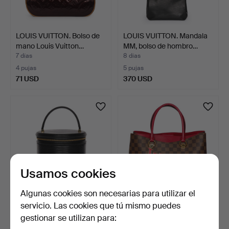
LOUIS VUITTON. Bolso de
LOUIS VUITTON. Mandala
mano Louis Vuitton…
MM, bolso de hombro…
7 días
8 días
4 pujas
5 pujas
71 USD
370 USD
Usamos cookies
Algunas cookies son necesarias para utilizar el
servicio. Las cookies que tú mismo puedes
Bolso de mano Louis
LOUIS VUITTON. Bolso
gestionar se utilizan para:
Vuitton 'Cannes' en pi…
"RIVERSIDE" - tote ba…
8 días
8 días