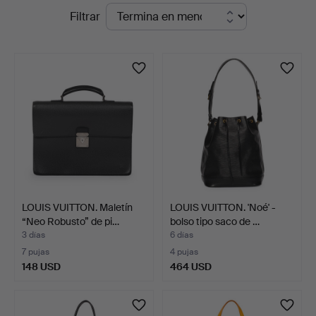
Subastas
Filtrar
Palsgaard
en
Kunstauktioner
curso
LOUIS VUITTON. Maletín
LOUIS VUITTON. 'Noé' -
“Neo Robusto” de pi…
bolso tipo saco de …
3 días
6 días
7 pujas
4 pujas
148 USD
464 USD