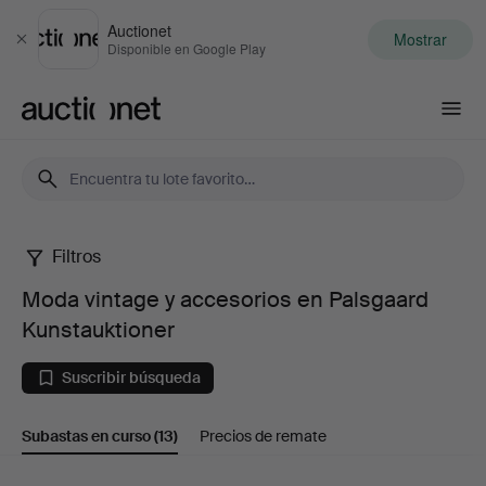
Auctionet
Mostrar
Cerrar
Disponible en Google Play
Auctionet.com
Filtros
Moda
Moda vintage y accesorios en Palsgaard
vintage
Kunstauktioner
y
Suscribir búsqueda
accesorios
Subastas en curso
(13)
Precios de remate
en