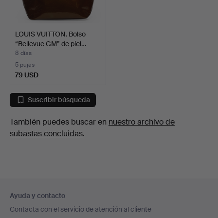
LOUIS VUITTON. Bolso
“Bellevue GM” de piel…
8 días
5 pujas
79 USD
Suscribir búsqueda
También puedes buscar en
nuestro archivo de
subastas concluidas
.
Navegación
Ayuda y contacto
en
Contacta con el servicio de atención al cliente
el