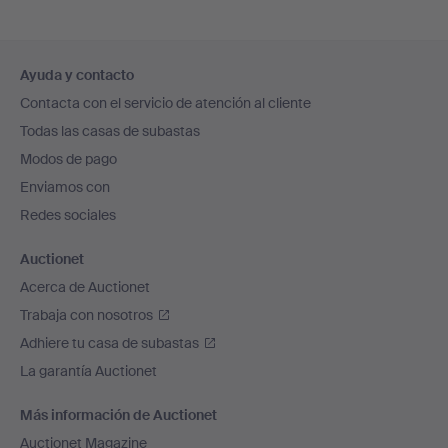
Navegación
Ayuda y contacto
en
Contacta con el servicio de atención al cliente
el
Todas las casas de subastas
pie
Modos de pago
de
Enviamos con
página
Redes sociales
Auctionet
Acerca de Auctionet
Trabaja con nosotros
Adhiere tu casa de subastas
La garantía Auctionet
Más información de Auctionet
Auctionet Magazine