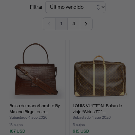
Precios
Filtrar
Palsgaard
de
Kunstauktioner
1
4
remate
Bolso de mano/hombro By
LOUIS VUITTON. Bolsa de
Malene Birger en p…
viaje “Sirius 70” …
Subastado 4 ago 2026
Subastado 4 ago 2026
13 pujas
5 pujas
187 USD
619 USD