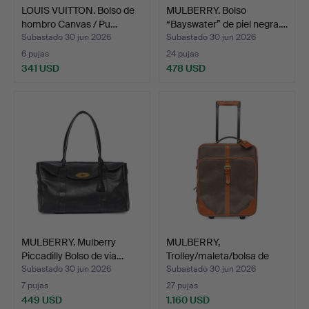
LOUIS VUITTON. Bolso de
MULBERRY. Bolso
hombro Canvas / Pu…
“Bayswater” de piel negra.…
Subastado 30 jun 2026
Subastado 30 jun 2026
6 pujas
24 pujas
341 USD
478 USD
MULBERRY. Mulberry
MULBERRY,
Piccadilly Bolso de via…
Trolley/maleta/bolsa de
cabina e…
Subastado 30 jun 2026
Subastado 30 jun 2026
7 pujas
27 pujas
449 USD
1.160 USD