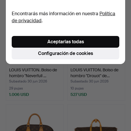
Encontrarás más información en nuestra
Política
de privacidad
.
Aceptarlas todas
Configuración de cookies
LOUIS VUITTON. Bolso de
LOUIS VUITTON. Bolso de
hombro "Neverfull …
hombro "Drouot" de…
Subastado 30 jun 2026
Subastado 30 jun 2026
29 pujas
10 pujas
1.006 USD
527 USD