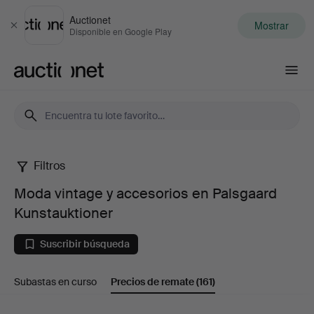
Auctionet
Mostrar
Cerrar
Disponible en Google Play
Auctionet.com
Filtros
Moda
Moda vintage y accesorios en Palsgaard
vintage
Kunstauktioner
y
Suscribir búsqueda
accesorios
Subastas en curso
Precios de remate
(161)
en