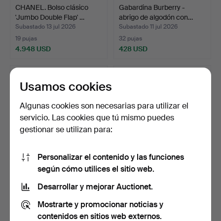
CHANEL. Bolso clásico
Gabardina Burberry -
'Jumbo Double Flap' …
abrigo de algodón con…
Subastado 13 jul 2026
Subastado 11 jul 2026
19 pujas
32 pujas
4.948 USD
428 USD
Usamos cookies
Algunas cookies son necesarias para utilizar el
servicio. Las cookies que tú mismo puedes
gestionar se utilizan para:
Personalizar el contenido y las funciones
según cómo utilices el sitio web.
MULBERRY. Bolso
PRADA. Bolso shopper
"Bayswater" en piel "oak".…
Vitello Daino - piel …
Desarrollar y mejorar Auctionet.
Subastado 30 jun 2026
Subastado 30 jun 2026
Mostrarte y promocionar noticias y
16 pujas
29 pujas
263 USD
433 USD
contenidos en sitios web externos.