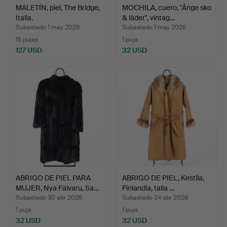
MALETÍN, piel, The Bridge,
MOCHILA, cuero, "Ånge sko
Italia.
& läder", vintag…
Subastado 1 may 2026
Subastado 1 may 2026
15 pujas
1 puja
127 USD
32 USD
ABRIGO DE PIEL PARA
ABRIGO DE PIEL, Kestila,
MUJER, Nya Fälvaru, Sa…
Finlandia, talla …
Subastado 30 abr 2026
Subastado 24 abr 2026
1 puja
1 puja
32 USD
32 USD