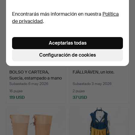
Encontrarás más información en nuestra
Política
de privacidad
.
Aceptarlas todas
Configuración de cookies
BOLSO Y CARTERA,
FJÄLLRÄVEN, un lote.
Suecia, estampado a mano
…
Subastado 6 may 2026
Subastado 3 may 2026
16 pujas
2 pujas
119 USD
37 USD