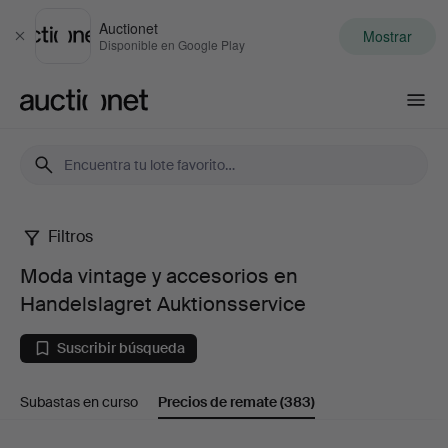
Auctionet
Mostrar
Cerrar
Disponible en Google Play
Auctionet.com
Filtros
Moda
Moda vintage y accesorios en
vintage
Handelslagret Auktionsservice
y
Suscribir búsqueda
accesorios
Subastas en curso
Precios de remate
(383)
en