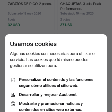
ZAPATOS DE PICO, 2 pares.
CHAQUETAS, 3 uds. Peak
Performance.
Subastado 19 may 2026
Subastado 16 may 2026
1 puja
2 pujas
32 USD
37 USD
Usamos cookies
Algunas cookies son necesarias para utilizar el
servicio. Las cookies que tú mismo puedes
gestionar se utilizan para:
Personalizar el contenido y las funciones
según cómo utilices el sitio web.
CHAQUETA DE PLUMÓN,
FRAC, 3 piezas.
Odd Molly, talla 4.
Desarrollar y mejorar Auctionet.
Subastado 14 may 2026
Subastado 14 may 2026
Mostrarte y promocionar noticias y
1 puja
1 puja
32 USD
32 USD
contenidos en sitios web externos.