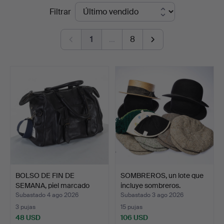
Precios
Filtrar
Handelslagret
de
Auktionsservice
1
…
8
remate
BOLSO DE FIN DE
SOMBREROS, un lote que
SEMANA, piel marcado
incluye sombreros.
GAB S…
Subastado 4 ago 2026
Subastado 3 ago 2026
3 pujas
15 pujas
48 USD
106 USD