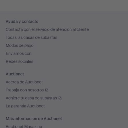
Navegación
Ayuda y contacto
en
Contacta con el servicio de atención al cliente
el
Todas las casas de subastas
pie
Modos de pago
de
Enviamos con
página
Redes sociales
Auctionet
Acerca de Auctionet
Trabaja con nosotros
Adhiere tu casa de subastas
La garantía Auctionet
Más información de Auctionet
Auctionet Magazine