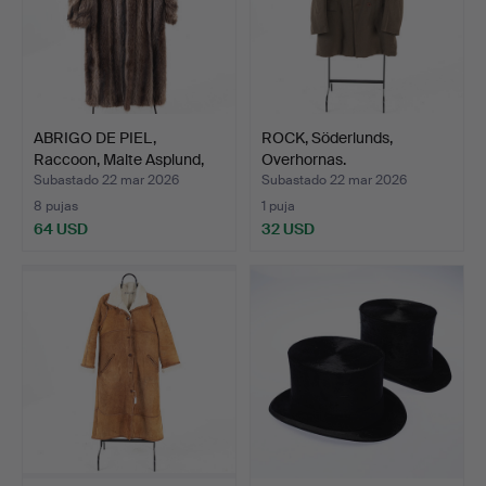
ABRIGO DE PIEL,
ROCK, Söderlunds,
Raccoon, Malte Asplund,
Overhornas.
Gä…
Subastado 22 mar 2026
Subastado 22 mar 2026
8 pujas
1 puja
64 USD
32 USD