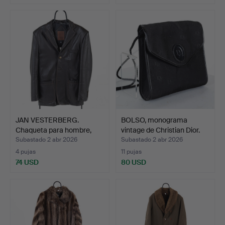
JAN VESTERBERG.
BOLSO, monograma
Chaqueta para hombre,
vintage de Christian Dior.
piel…
Subastado 2 abr 2026
Subastado 2 abr 2026
4 pujas
11 pujas
74 USD
80 USD