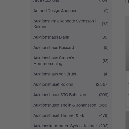
Arce Auctions
(704)
Fi
Hammarö
Art and Design Auctions
(2)
r
Auktionsverk
Auktionsfirma Kenneth Svensson i
(33)
Kalmar
Auktionshaus Blank
(35)
Auktionshaus Bossard
(5)
Auktionshaus Stuber's
(13)
Hammerschlag
Auktionshaus von Brühl
(4)
Auktionshuset Kolonn
(2.567)
Auktionshuset STO Bohuslän
(209)
Auktionshuset Thelin & Johansson
(565)
Auktionshuset Thörner & Ek
(479)
Auktionskammaren Sydost Kalmar
(293)