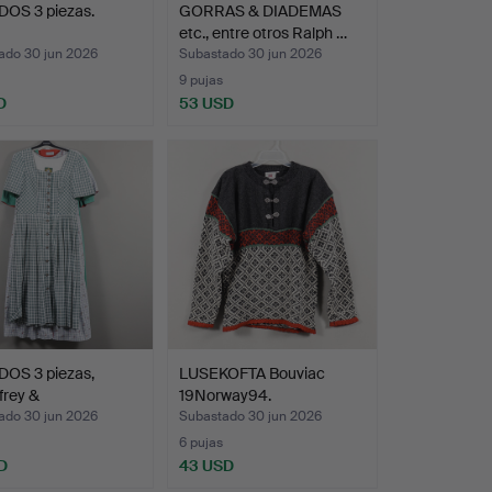
DOS 3 piezas.
GORRAS & DIADEMAS
etc., entre otros Ralph …
ado 30 jun 2026
Subastado 30 jun 2026
9 pujas
D
53 USD
DOS 3 piezas,
LUSEKOFTA Bouviac
frey &
19Norway94.
erschmi…
ado 30 jun 2026
Subastado 30 jun 2026
6 pujas
D
43 USD