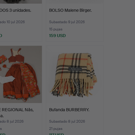
DOS 3 unidades.
BOLSO Malene Birger.
do 10 jul 2026
Subastado 9 jul 2026
15 pujas
D
159 USD
 REGIONAL Nås,
Bufanda BURBERRY.
a.
ado 8 jul 2026
Subastado 8 jul 2026
s
21 pujas
USD
117 USD