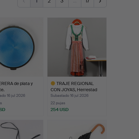
1
2
3
…
17
RERA de plata y
TRAJE REGIONAL
e.
CON JOYAS, Herrestad
Escani…
do 16 jul 2026
Subastado 16 jul 2026
s
22 pujas
USD
254 USD
Lote
seleccionado