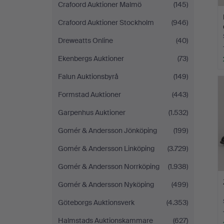
Crafoord Auktioner Malmö
(145)
Crafoord Auktioner Stockholm
(946)
Dreweatts Online
(40)
Ekenbergs Auktioner
(73)
Falun Auktionsbyrå
(149)
Formstad Auktioner
(443)
Garpenhus Auktioner
(1.532)
Gomér & Andersson Jönköping
(199)
Gomér & Andersson Linköping
(3.729)
Gomér & Andersson Norrköping
(1.938)
Gomér & Andersson Nyköping
(499)
Göteborgs Auktionsverk
(4.353)
Halmstads Auktionskammare
(627)