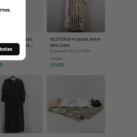
rnos.
RAFOS 2 piezas,
VESTIDOS 4 piezas, entre
n con plumín de…
ellos Gant.
 todas
do 1 jul 2026
Subastado 30 jun 2026
2 pujas
SD
27 USD