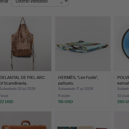
ltrar
de
emate
DELANTAL DE PIEL ARC
HERMÈS, "Les Fusils",
POLVE
of Scandinavia.
pañuelo.
esmalt
Subastado 25 jul 2026
Subastado 17 jul 2026
Subasta
1 puja
8 pujas
32 puja
22 USD
116 USD
285 