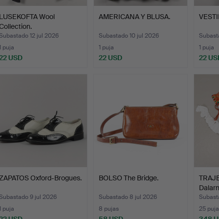
LUSEKOFTA Wool
AMERICANA Y BLUSA.
VESTI
Collection.
Subastado 12 jul 2026
Subastado 10 jul 2026
Subasta
1 puja
1 puja
1 puja
22 USD
22 USD
22 US
ZAPATOS Oxford-Brogues.
BOLSO The Bridge.
TRAJE
Dalarn
Subastado 9 jul 2026
Subastado 8 jul 2026
Subast
1 puja
8 pujas
25 puja
22 USD
58 USD
348 