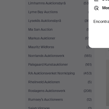
Limhamns Auktionsbyrå
(534)
Mos
Lyme Bay Auctions
(3)
Lysekils Auktionsbyrå
(361)
Encontra
Ma San Auction
(14)
Markus Auktioner
(173)
Mauritz Widforss
(27)
Norrlands Auktionsverk
(185)
Palsgaard Kunstauktioner
(161)
RA Auktionsverket Norrköping
(453)
Rheinveld Auktionen
(5)
Roslagens Auktionsverk
(208)
Rumsey’s Auctioneers
(12)
Sajab Vintage
(2)