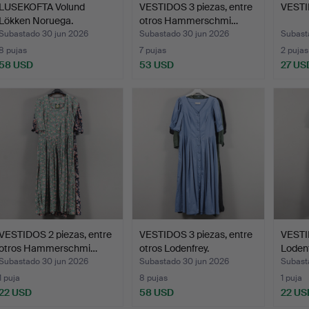
LUSEKOFTA Volund
VESTIDOS 3 piezas, entre
VESTI
Lökken Noruega.
otros Hammerschmi…
Subastado 30 jun 2026
Subastado 30 jun 2026
Subast
8 pujas
7 pujas
2 pujas
58 USD
53 USD
27 US
VESTIDOS 2 piezas, entre
VESTIDOS 3 piezas, entre
VESTI
otros Hammerschmi…
otros Lodenfrey.
Loden
Hamm
Subastado 30 jun 2026
Subastado 30 jun 2026
Subast
1 puja
8 pujas
1 puja
22 USD
58 USD
22 US