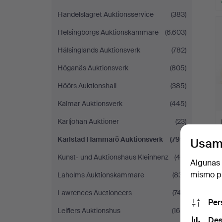
Handelslagret Auktionsservice
(383)
Helsingborgs Auktionskammare
(6.603)
Hälsinglands Auktionsverk
(782)
Höganäs Auktionsverk
(805)
Höörs Auktionshall
(385)
Kalmar Auktionsverk
(445)
Karljohan Auktioner
(23)
Karlstad Hammarö Auktionsverk
(799)
Usam
Kunst- und Auktionshaus Kleinhenz
(46)
Algunas 
mismo pu
Laholms Auktionskammare
(831)
Lawrences Auctioneers
(747)
Per
Leiflers Auktionshus
(165)
Des