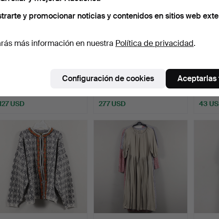
trarte y promocionar noticias y contenidos en sitios web exte
rás más información en nuestra
Política de privacidad
.
TRAJE REGIONAL
TRAJE REGIONAL Tuuteri,
BOLÍG
Viljakkala Finlandia.
Helmi Vourelma Oy …
Pelika
Configuración de cookies
Aceptarlas
Subastado 2 jul 2026
Subastado 2 jul 2026
Subasta
2 pujas
7 pujas
5 pujas
127 USD
277 USD
43 U