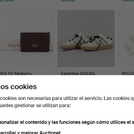
BOLSO Mulberry.
Zapatillas ADIDAS.
BOLÍG
Ballog
os cookies
Subastado 8 jul 2026
Subastado 3 jul 2026
Subasta
24 pujas
1 puja
1 puja
cookies son necesarias para utilizar el servicio. Las cookies q
454 USD
22 USD
22 US
edes gestionar se utilizan para:
sonalizar el contenido y las funciones según cómo utilices el s
arrollar y mejorar Auctionet.