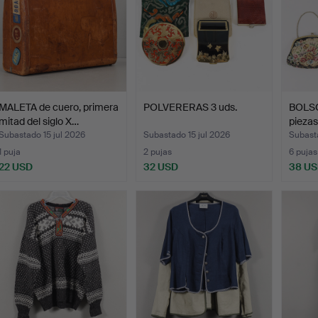
MALETA de cuero, primera
POLVERERAS 3 uds.
BOLS
mitad del siglo X…
piezas,
Subastado 15 jul 2026
Subastado 15 jul 2026
Subasta
1 puja
2 pujas
6 pujas
22 USD
32 USD
38 U