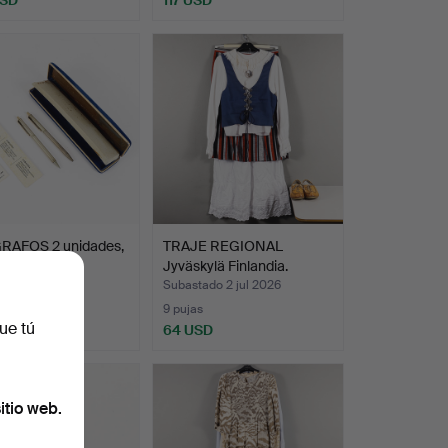
RAFOS 2 unidades,
TRAJE REGIONAL
raf Signum.
Jyväskylä Finlandia.
do 2 jul 2026
Subastado 2 jul 2026
9 pujas
ue tú
D
64 USD
itio web.