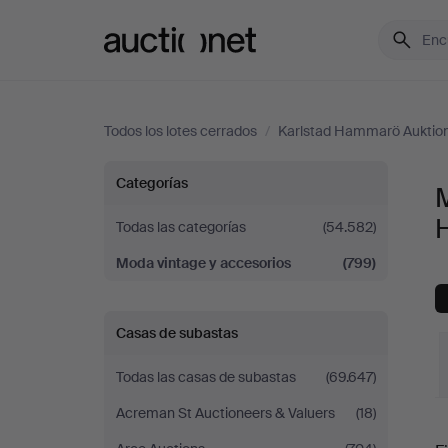
Auctionet.com
Todos los lotes cerrados
/
Karlstad Hammarö Auktio
Moda
Categorías
M
vintage
Todas las categorías
(54.582)
Moda vintage y accesorios
(799)
y
accesorios
Casas de subastas
en
Todas las casas de subastas
(69.647)
Karlstad
Acreman St Auctioneers & Valuers
(18)
P