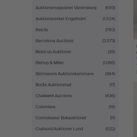
Auktionsmagasinet Vänersborg
(693)
Auktionsverket Engelholm
(1.524)
Balclis
(760)
Barcelona Auctions
(2.573)
Bidstrup Auktioner
(35)
Bishop & Miller
(1.086)
Björnssons Auktionskammare
(364)
Borås Auktionshall
(17)
Chalkwell Auctions
(436)
Colombos
(19)
Connoisseur Bokauktioner
(11)
Crafoord Auktioner Lund
(522)