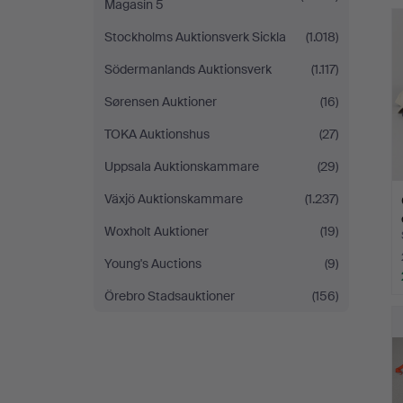
Magasin 5
Stockholms Auktionsverk Sickla
(1.018)
Södermanlands Auktionsverk
(1.117)
Sørensen Auktioner
(16)
TOKA Auktionshus
(27)
Uppsala Auktionskammare
(29)
Växjö Auktionskammare
(1.237)
Woxholt Auktioner
(19)
Young's Auctions
(9)
Örebro Stadsauktioner
(156)