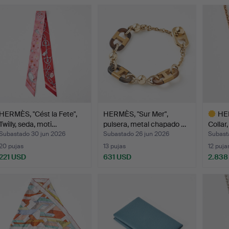
HERMÈS, "Cést la Fete",
HERMÈS, "Sur Mer",
HER
Twilly, seda, moti…
pulsera, metal chapado …
Collar
Subastado 30 jun 2026
Subastado 26 jun 2026
Subast
20 pujas
13 pujas
12 puja
221 USD
631 USD
2.838
Lote
selecci