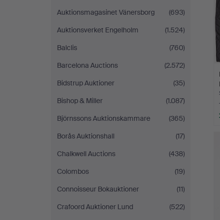
Auktionsmagasinet Vänersborg
(693)
Auktionsverket Engelholm
(1.524)
Balclis
(760)
Barcelona Auctions
(2.572)
Bidstrup Auktioner
(35)
Bishop & Miller
(1.087)
Björnssons Auktionskammare
(365)
Borås Auktionshall
(17)
Chalkwell Auctions
(438)
Colombos
(19)
Connoisseur Bokauktioner
(11)
Crafoord Auktioner Lund
(522)