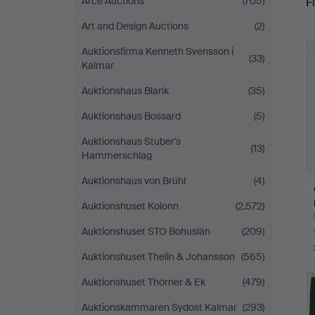
Arce Auctions
(705)
Fi
Auktionsverk
Art and Design Auctions
(2)
r
Magasin
Auktionsfirma Kenneth Svensson i
(33)
Kalmar
5
Auktionshaus Blank
(35)
Auktionshaus Bossard
(5)
Auktionshaus Stuber's
(13)
Hammerschlag
Auktionshaus von Brühl
(4)
Auktionshuset Kolonn
(2.572)
Auktionshuset STO Bohuslän
(209)
Auktionshuset Thelin & Johansson
(565)
Auktionshuset Thörner & Ek
(479)
Auktionskammaren Sydost Kalmar
(293)