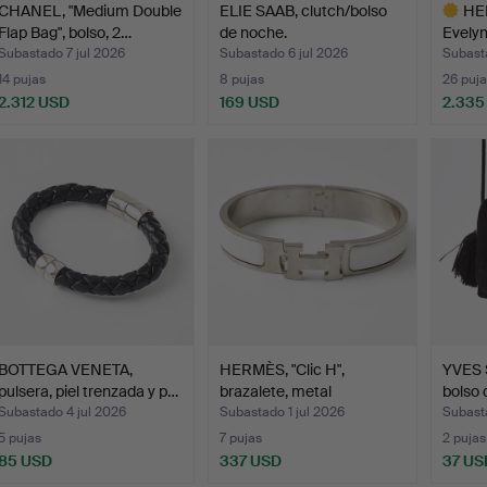
CHANEL, "Medium Double
ELIE SAAB, clutch/bolso
HER
Flap Bag", bolso, 2…
de noche.
Evelyn
bol…
Subastado 7 jul 2026
Subastado 6 jul 2026
Subasta
14 pujas
8 pujas
26 puja
2.312 USD
169 USD
2.335
Lote
selecci
BOTTEGA VENETA,
HERMÈS, "Clic H",
YVES 
pulsera, piel trenzada y p…
brazalete, metal
bolso 
chapado…
Subastado 4 jul 2026
Subastado 1 jul 2026
Subasta
5 pujas
7 pujas
2 pujas
85 USD
337 USD
37 US