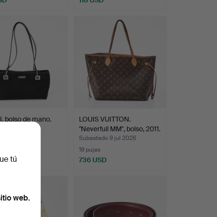
, bolso de mano.
LOUIS VUITTON.
"Neverfull MM", bolso, 2011.
do 9 jul 2026
Subastado 9 jul 2026
s
19 pujas
ue tú
SD
736 USD
itio web.