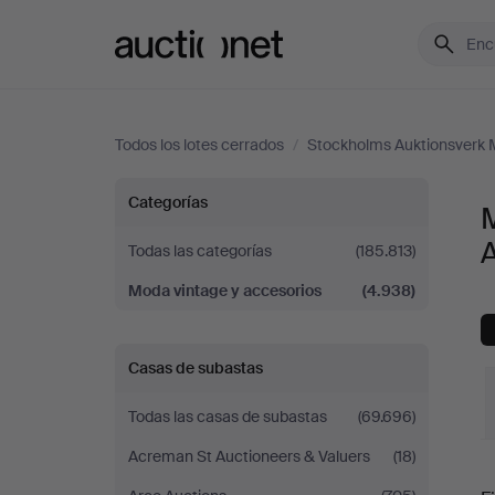
Auctionet.com
Todos los lotes cerrados
/
Stockholms Auktionsverk 
Moda
Categorías
vintage
Todas las categorías
(185.813)
Moda vintage y accesorios
(4.938)
y
accesorios
Casas de subastas
en
Todas las casas de subastas
(69.696)
Stockholms
Acreman St Auctioneers & Valuers
(18)
P