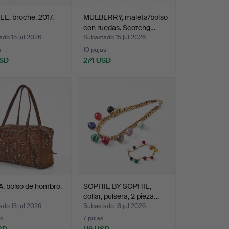
L, broche, 2017.
MULBERRY, maleta/bolso
con ruedas. Scotchg…
do 15 jul 2026
Subastado 15 jul 2026
s
10 pujas
USD
274 USD
, bolso de hombro.
SOPHIE BY SOPHIE,
collar, pulsera, 2 pieza…
do 13 jul 2026
Subastado 13 jul 2026
s
7 pujas
SD
116 USD