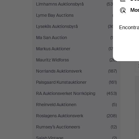
Limhamns Auktionsbyrå
(535)
Mos
Lyme Bay Auctions
(3)
Lysekils Auktionsbyrå
(361)
Encontra
Ma San Auction
(14)
Markus Auktioner
(173)
Mauritz Widforss
(26)
Norrlands Auktionsverk
(187)
Palsgaard Kunstauktioner
(161)
RA Auktionsverket Norrköping
(453)
Rheinveld Auktionen
(5)
Roslagens Auktionsverk
(208)
Rumsey’s Auctioneers
(12)
Sajab Vintage
(2)