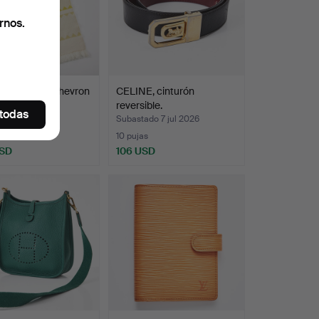
rnos.
S, "Grand Chevron
CELINE, cinturón
, fondo color…
reversible.
 todas
do 7 jul 2026
Subastado 7 jul 2026
10 pujas
USD
106 USD