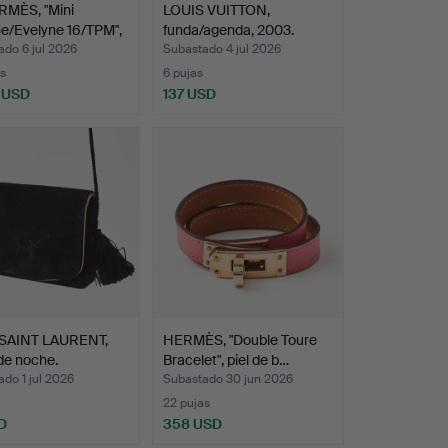
MÈS, "Mini
LOUIS VUITTON,
e/Evelyne 16/TPM",
funda/agenda, 2003.
do 6 jul 2026
Subastado 4 jul 2026
s
6 pujas
 USD
137 USD
onado
SAINT LAURENT,
HERMÈS, "Double Toure
de noche.
Bracelet", piel de b…
do 1 jul 2026
Subastado 30 jun 2026
22 pujas
D
358 USD