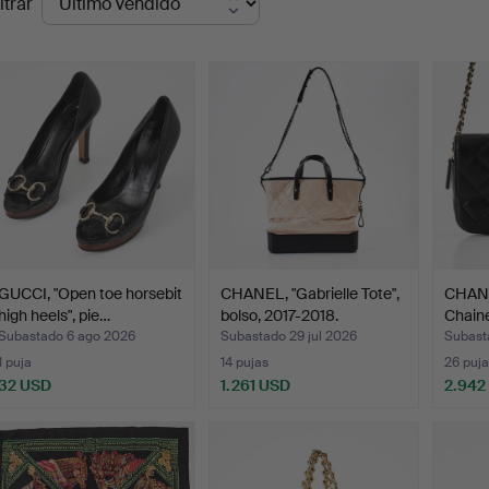
ltrar
de
emate
GUCCI, "Open toe horsebit
CHANEL, "Gabrielle Tote",
CHANE
high heels", pie…
bolso, 2017-2018.
Chaine
Subastado 6 ago 2026
Subastado 29 jul 2026
Subasta
1 puja
14 pujas
26 puja
32 USD
1.261 USD
2.942