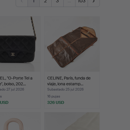
1
2
3
…
103
L, "O-Porte Tel a
CELINE, París, funda de
", bolso, 202…
viaje, lona estamp…
do 27 jul 2026
Subastado 25 jul 2026
s
16 pujas
 USD
326 USD