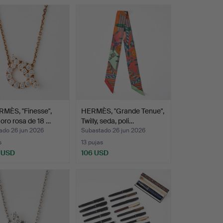
MÈS, "Finesse",
HERMÈS, "Grande Tenue",
, oro rosa de 18 …
Twilly, seda, poli…
ado 26 jun 2026
Subastado 26 jun 2026
s
13 pujas
 USD
106 USD
onado