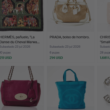
HERMÈS, pañuelo, "La
PRADA, bolso de hombro.
CHRIS
Danse du Cheval Marwa…
"Small
Subastado 23 jul 2026
Subastado 23 jul 2026
Subasta
10 pujas
6 pujas
28 puj
211 USD
214 USD
1.681