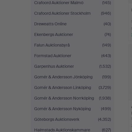
Crafoord Auktioner Malmö
(145)
Crafoord Auktioner Stockholm
(946)
Dreweatts Online
(40)
Ekenbergs Auktioner
(74)
Falun Auktionsbyrå
(149)
Formstad Auktioner
(443)
Garpenhus Auktioner
(1.532)
Gomér & Andersson Jönköping
(199)
Gomér & Andersson Linköping
(3.729)
Gomér & Andersson Norrköping
(1.938)
Gomér & Andersson Nyköping
(499)
Göteborgs Auktionsverk
(4.352)
Halmstads Auktionskammare
(627)