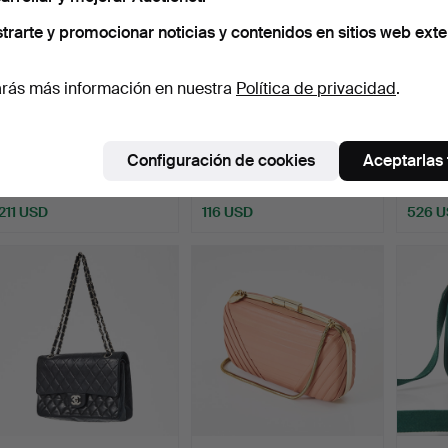
trarte y promocionar noticias y contenidos en sitios web exte
rás más información en nuestra
Política de privacidad
.
GUCCI, reloj de pulsera,
BOLSO, Firma Svenskt
HERMÈ
cuarzo, números r…
Tenn, "Elefant" de Es…
Stole"
Configuración de cookies
Aceptarlas
Subastado 8 jul 2026
Subastado 8 jul 2026
Subasta
14 pujas
4 pujas
11 pujas
211 USD
116 USD
526 