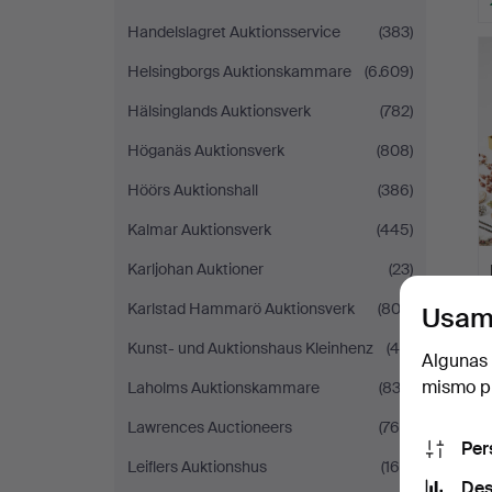
Handelslagret Auktionsservice
(383)
Helsingborgs Auktionskammare
(6.609)
Hälsinglands Auktionsverk
(782)
Höganäs Auktionsverk
(808)
Höörs Auktionshall
(386)
Kalmar Auktionsverk
(445)
Karljohan Auktioner
(23)
Karlstad Hammarö Auktionsverk
(802)
Usam
Kunst- und Auktionshaus Kleinhenz
(46)
Algunas 
mismo pu
Laholms Auktionskammare
(832)
Lawrences Auctioneers
(764)
Per
Leiflers Auktionshus
(165)
Des