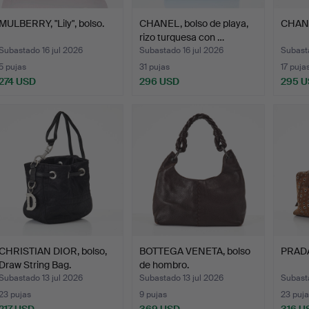
MULBERRY, "Lily", bolso.
CHANEL, bolso de playa,
CHANE
rizo turquesa con …
Subastado 16 jul 2026
Subastado 16 jul 2026
Subasta
5 pujas
31 pujas
17 puja
274 USD
296 USD
295 
CHRISTIAN DIOR, bolso,
BOTTEGA VENETA, bolso
PRADA
Draw String Bag.
de hombro.
Subastado 13 jul 2026
Subastado 13 jul 2026
Subasta
23 pujas
9 pujas
23 puja
217 USD
369 USD
316 U