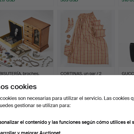
BISUTERÍA, broches,
CORTINAS, un par / 2
GUCCI
collares, anillos, pen…
paneles, forradas, es…
os cookies
Subastado 10 jul 2026
Subastado 10 jul 2026
Subasta
21 pujas
2 pujas
27 puja
cookies son necesarias para utilizar el servicio. Las cookies q
160 USD
37 USD
274 U
edes gestionar se utilizan para:
sonalizar el contenido y las funciones según cómo utilices el s
arrollar y mejorar Auctionet.