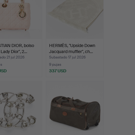
TIAN DIOR, bolso
HERMÈS, "Upside Down
 Lady Dior", 2…
Jacquard muffler", ch…
do 21 jul 2026
Subastado 17 jul 2026
as
9 pujas
 USD
337 USD