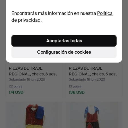
Encontrarás más información en nuestra
Política
de privacidad
.
Aceptarlas todas
Configuración de cookies
PIEZAS DE TRAJE
PIEZAS DE TRAJE
REGIONAL, chales, 6 uds.,
REGIONAL, chales, 5 uds.,
…
…
Subastado 16 jun 2026
Subastado 16 jun 2026
22 pujas
13 pujas
174 USD
138 USD