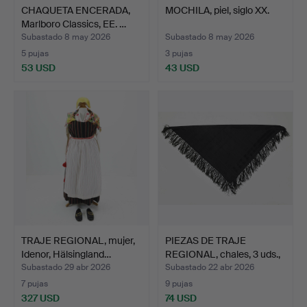
CHAQUETA ENCERADA,
MOCHILA, piel, siglo XX.
Marlboro Classics, EE. …
Subastado 8 may 2026
Subastado 8 may 2026
5 pujas
3 pujas
53 USD
43 USD
TRAJE REGIONAL, mujer,
PIEZAS DE TRAJE
Idenor, Hälsingland…
REGIONAL, chales, 3 uds.,
…
Subastado 29 abr 2026
Subastado 22 abr 2026
7 pujas
9 pujas
327 USD
74 USD