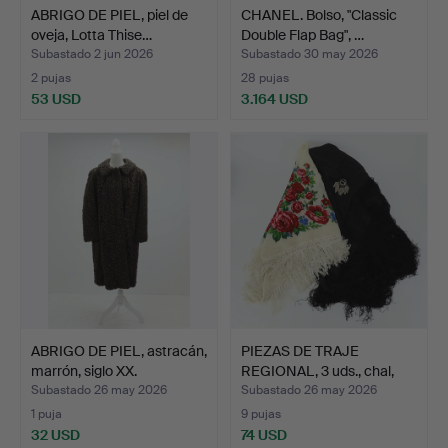
ABRIGO DE PIEL, piel de
CHANEL. Bolso, "Classic
oveja, Lotta Thise…
Double Flap Bag", …
Subastado 2 jun 2026
Subastado 30 may 2026
2 pujas
28 pujas
53 USD
3.164 USD
ABRIGO DE PIEL, astracán,
PIEZAS DE TRAJE
marrón, siglo XX.
REGIONAL, 3 uds., chal,
br…
Subastado 26 may 2026
Subastado 26 may 2026
1 puja
9 pujas
32 USD
74 USD