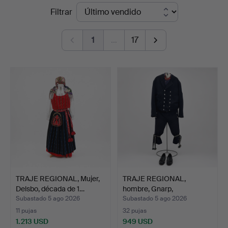
Precios
Filtrar
Hälsinglands
de
Auktionsverk
1
…
17
remate
TRAJE REGIONAL, Mujer,
TRAJE REGIONAL,
Delsbo, década de 1…
hombre, Gnarp,
Hälsingland…
Subastado 5 ago 2026
Subastado 5 ago 2026
11 pujas
32 pujas
1.213 USD
949 USD