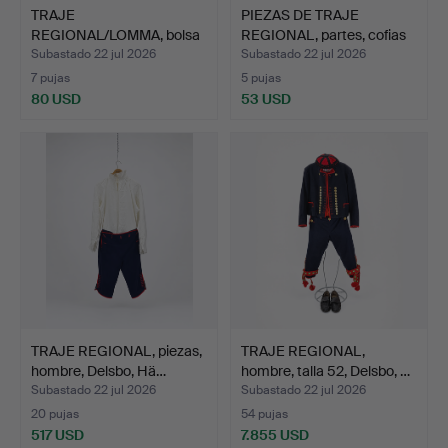
TRAJE
PIEZAS DE TRAJE
REGIONAL/LOMMA, bolsa
REGIONAL, partes, cofias
de falda, sigl…
y…
Subastado 22 jul 2026
Subastado 22 jul 2026
7 pujas
5 pujas
80 USD
53 USD
TRAJE REGIONAL, piezas,
TRAJE REGIONAL,
hombre, Delsbo, Hä…
hombre, talla 52, Delsbo, …
Subastado 22 jul 2026
Subastado 22 jul 2026
20 pujas
54 pujas
517 USD
7.855 USD