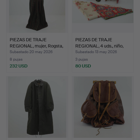
PIEZAS DE TRAJE
PIEZAS DE TRAJE
REGIONAL, mujer, Rogsta,
REGIONAL, 4 uds., niño,
d…
in…
Subastado 20 may 2026
Subastado 13 may 2026
8 pujas
3 pujas
232 USD
80 USD