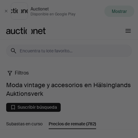
Auctionet
Mostrar
Cerrar
Disponible en Google Play
Auctionet.com
Filtros
Moda
Moda vintage y accesorios en Hälsinglands
vintage
Auktionsverk
y
Suscribir búsqueda
accesorios
Subastas en curso
Precios de remate
(782)
en