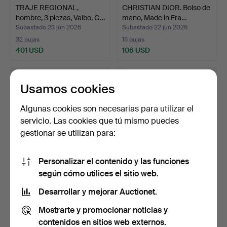
TRAJE REGIONAL,
CHRISTIAN DIOR. Bolso de
hombre, 3 piezas, Valbo, G…
mano, Made in Fra…
Subastado 23 jun 2026
Subastado 22 jun 2026
32 pujas
15 pujas
401 USD
106 USD
Usamos cookies
Algunas cookies son necesarias para utilizar el
servicio. Las cookies que tú mismo puedes
gestionar se utilizan para:
Personalizar el contenido y las funciones
según cómo utilices el sitio web.
GUCCI, zapatos, un par,
TRAJE
mujer, talla 38, I…
REGIONAL/DELANTAL,
Desarrollar y mejorar Auctionet.
para mujer, piel,…
Subastado 22 jun 2026
Subastado 19 jun 2026
Mostrarte y promocionar noticias y
13 pujas
16 pujas
102 USD
138 USD
contenidos en sitios web externos.