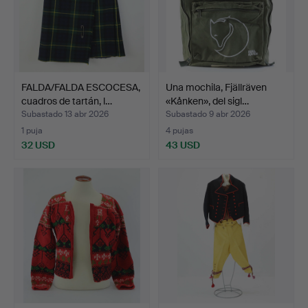
FALDA/FALDA ESCOCESA,
Una mochila, Fjällräven
cuadros de tartán, l…
«Kånken», del sigl…
Subastado 13 abr 2026
Subastado 9 abr 2026
1 puja
4 pujas
32 USD
43 USD