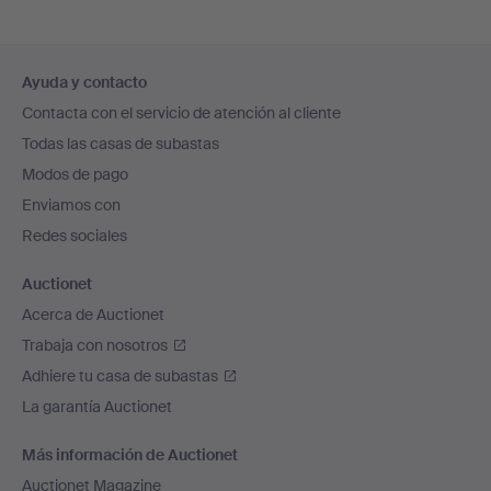
Navegación
Ayuda y contacto
en
Contacta con el servicio de atención al cliente
el
Todas las casas de subastas
pie
Modos de pago
de
Enviamos con
página
Redes sociales
Auctionet
Acerca de Auctionet
Trabaja con nosotros
Adhiere tu casa de subastas
La garantía Auctionet
Más información de Auctionet
Auctionet Magazine