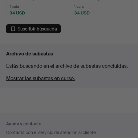
1 puja
1 puja
34 USD
34 USD
Suscribir búsqueda
Archivo de subastas
Estás buscando en el archivo de subastas concluidas.
Mostrar las subastas en curso.
Navegación
Ayuda y contacto
en
Contacta con el servicio de atención al cliente
el