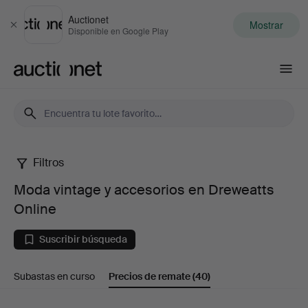
Auctionet
Mostrar
Cerrar
Disponible en Google Play
Auctionet.com
Filtros
Moda
Moda vintage y accesorios en Dreweatts
vintage
Online
y
Suscribir búsqueda
accesorios
Subastas en curso
Precios de remate
(40)
en