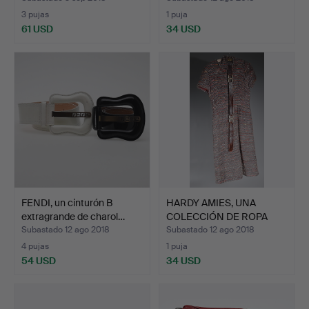
3 pujas
1 puja
61 USD
34 USD
FENDI, un cinturón B
HARDY AMIES, UNA
extragrande de charol…
COLECCIÓN DE ROPA
VINTAGE…
Subastado 12 ago 2018
Subastado 12 ago 2018
4 pujas
1 puja
54 USD
34 USD