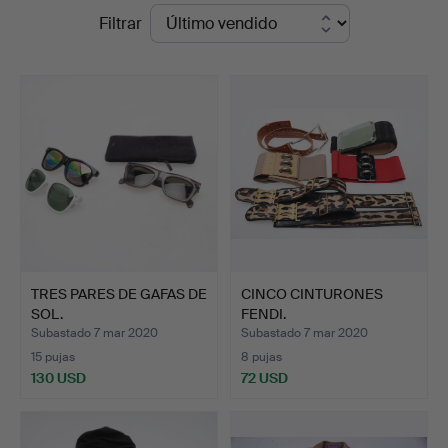
Precios
Filtrar
Dreweatts
de
Online
remate
TRES PARES DE GAFAS DE
CINCO CINTURONES
SOL.
FENDI.
Subastado 7 mar 2020
Subastado 7 mar 2020
15 pujas
8 pujas
130 USD
72 USD