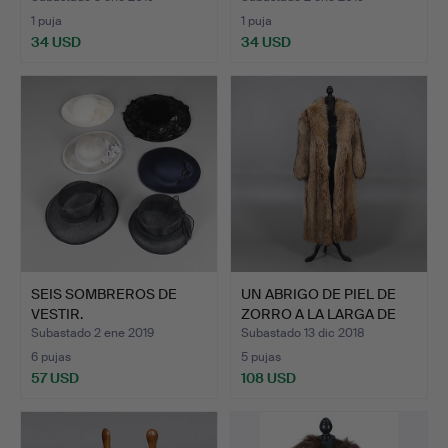
1 puja
1 puja
34 USD
34 USD
SEIS SOMBREROS DE
UN ABRIGO DE PIEL DE
VESTIR.
ZORRO A LA LARGA DE
L…
Subastado 2 ene 2019
Subastado 13 dic 2018
6 pujas
5 pujas
57 USD
108 USD