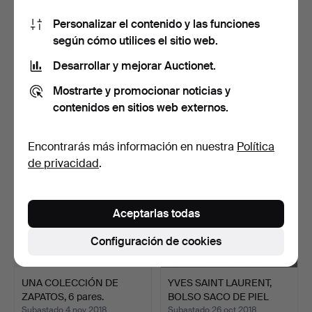
Personalizar el contenido y las funciones
según cómo utilices el sitio web.
DOS BOLSOS DE LONA
DOS PARES DE
ASPREY DE TAMAÑO
ZAPATILLAS DE CUERO Y
Desarrollar y mejorar Auctionet.
SIMILA…
UN TABL…
Subastado 16 nov 2018
Subastado 16 nov 2018
Mostrarte y promocionar noticias y
2 pujas
1 puja
contenidos en sitios web externos.
108 USD
34 USD
Encontrarás más información en nuestra
Política
de privacidad
.
Aceptarlas todas
Configuración de cookies
UNA COLECCIÓN DE
YVES SAINT LAURENT,
ZAPATOS, 6 pares.
BOLSO SACO DE PIEL
MAR…
Subastado 4 nov 2018
Subastado 26 oct 2018