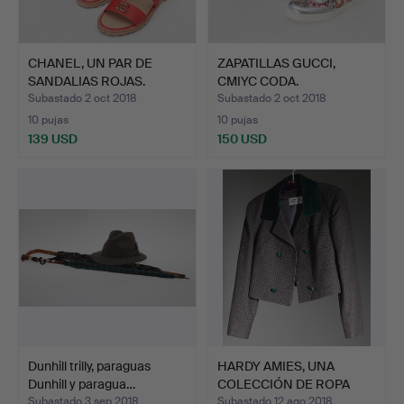
CHANEL, UN PAR DE
ZAPATILLAS GUCCI,
SANDALIAS ROJAS.
CMIYC CODA.
Subastado 2 oct 2018
Subastado 2 oct 2018
10 pujas
10 pujas
139 USD
150 USD
Dunhill trilly, paraguas
HARDY AMIES, UNA
Dunhill y paragua…
COLECCIÓN DE ROPA
VINTAGE…
Subastado 3 sep 2018
Subastado 12 ago 2018