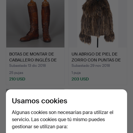
BOTAS DE MONTAR DE
UN ABRIGO DE PIEL DE
CABALLERO INGLÉS DE
ZORRO CON PUNTAS DE
CUE…
O…
Subastado 13 dic 2018
Subastado 29 nov 2018
25 pujas
1 puja
210 USD
203 USD
Usamos cookies
Algunas cookies son necesarias para utilizar el
servicio. Las cookies que tú mismo puedes
gestionar se utilizan para: