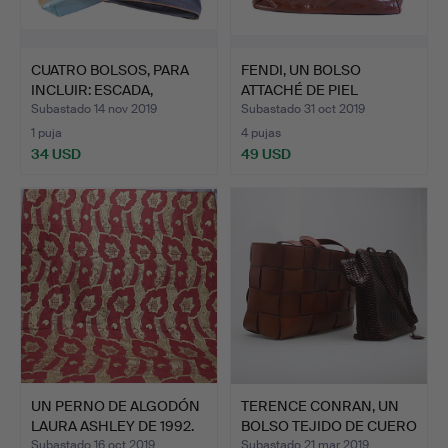
CUATRO BOLSOS, PARA
FENDI, UN BOLSO
INCLUIR: ESCADA,
ATTACHÉ DE PIEL
RUSSE…
PRENSADA M…
Subastado 14 nov 2019
Subastado 31 oct 2019
1 puja
4 pujas
34 USD
49 USD
UN PERNO DE ALGODÓN
TERENCE CONRAN, UN
LAURA ASHLEY DE 1992.
BOLSO TEJIDO DE CUERO
M…
Subastado 16 oct 2019
Subastado 21 mar 2019