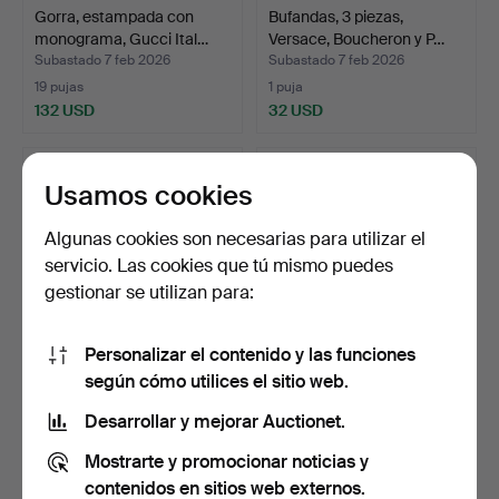
Gorra, estampada con
Bufandas, 3 piezas,
monograma, Gucci Ital…
Versace, Boucheron y P…
Subastado 7 feb 2026
Subastado 7 feb 2026
19 pujas
1 puja
132 USD
32 USD
Usamos cookies
Algunas cookies son necesarias para utilizar el
servicio. Las cookies que tú mismo puedes
gestionar se utilizan para:
Personalizar el contenido y las funciones
según cómo utilices el sitio web.
BOTINES, piel, Yves Saint
Gorra, estampada con
Laurent, talla 3…
monograma, Gucci Ital…
Desarrollar y mejorar Auctionet.
Subastado 7 feb 2026
Subastado 6 feb 2026
Mostrarte y promocionar noticias y
3 pujas
29 pujas
53 USD
224 USD
contenidos en sitios web externos.