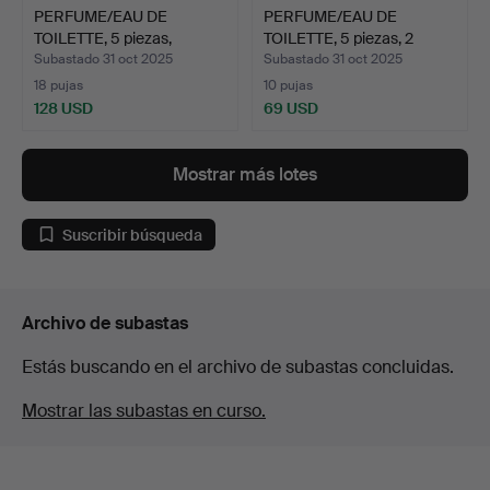
PERFUME/EAU DE
PERFUME/EAU DE
TOILETTE, 5 piezas,
TOILETTE, 5 piezas, 2
marcas …
Oscar…
Subastado 31 oct 2025
Subastado 31 oct 2025
18 pujas
10 pujas
128 USD
69 USD
Mostrar más lotes
Suscribir búsqueda
Archivo de subastas
Estás buscando en el archivo de subastas concluidas.
Mostrar las subastas en curso.