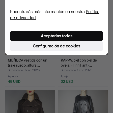
Encontrarás más información en nuestra
Política
de privacidad
.
Aceptarlas todas
Configuración de cookies
MUÑECA vestida con un
KAPPA, piel con piel de
traje sueco, altura …
oveja, «Finn Fant»…
Subastado 9 ene 2026
Subastado 7 ene 2026
4 pujas
1 puja
48 USD
32 USD