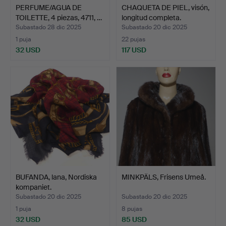
PERFUME/AGUA DE
CHAQUETA DE PIEL, visón,
TOILETTE, 4 piezas, 4711, …
longitud completa.
Subastado 28 dic 2025
Subastado 20 dic 2025
1 puja
22 pujas
32 USD
117 USD
BUFANDA, lana, Nordiska
MINKPÄLS, Frisens Umeå.
kompaniet.
Subastado 20 dic 2025
Subastado 20 dic 2025
1 puja
8 pujas
32 USD
85 USD