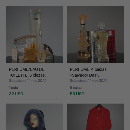
PERFUME/EAU DE
PERFUME, 4 piezas,
TOILETTE, 5 piezas,
«Salvador Dalí».
incluid…
Subastado 14 nov 2025
Subastado 14 nov 2025
1 puja
5 pujas
32 USD
53 USD