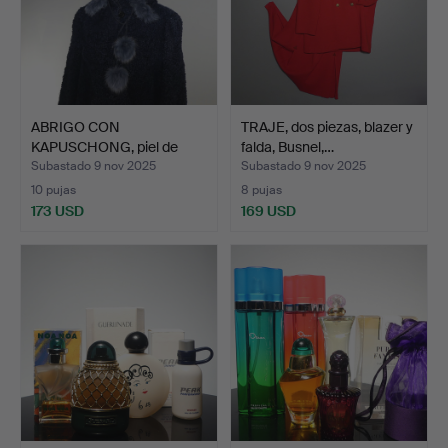
ABRIGO CON
TRAJE, dos piezas, blazer y
KAPUSCHONG, piel de
falda, Busnel,…
oveja azul,…
Subastado 9 nov 2025
Subastado 9 nov 2025
10 pujas
8 pujas
173 USD
169 USD