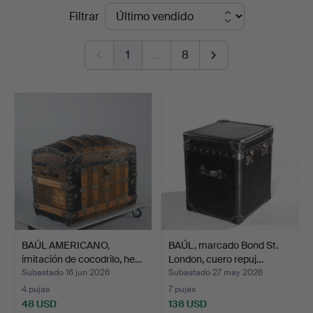
Precios
Filtrar
Lysekils
de
Auktionsbyrå
1
…
8
remate
BAÚL AMERICANO,
BAÚL, marcado Bond St.
imitación de cocodrilo, he…
London, cuero repuj…
Subastado 16 jun 2026
Subastado 27 may 2026
4 pujas
7 pujas
48 USD
138 USD