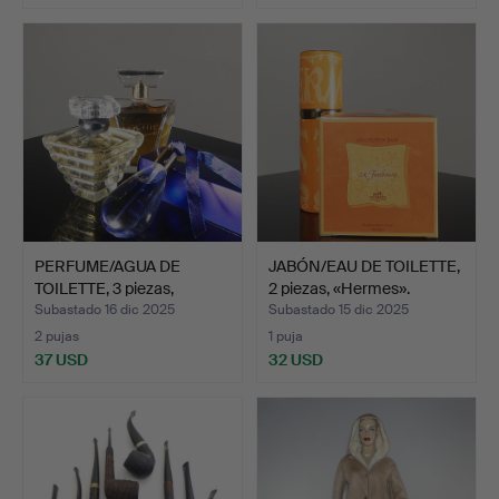
PERFUME/AGUA DE
JABÓN/EAU DE TOILETTE,
TOILETTE, 3 piezas,
2 piezas, «Hermes».
«Lanco…
Subastado 16 dic 2025
Subastado 15 dic 2025
2 pujas
1 puja
37 USD
32 USD