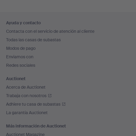
Navegación
Ayuda y contacto
en
Contacta con el servicio de atención al cliente
el
Todas las casas de subastas
pie
Modos de pago
de
Enviamos con
página
Redes sociales
Auctionet
Acerca de Auctionet
Trabaja con nosotros
Adhiere tu casa de subastas
La garantía Auctionet
Más información de Auctionet
Auctionet Magazine