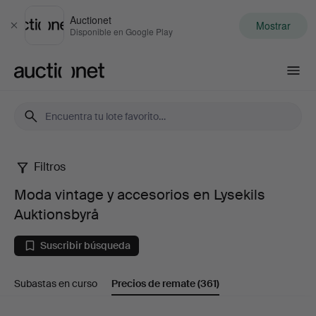
Auctionet
Mostrar
Cerrar
Disponible en Google Play
Auctionet.com
Filtros
Moda
Moda vintage y accesorios en Lysekils
vintage
Auktionsbyrå
y
Suscribir búsqueda
accesorios
Subastas en curso
Precios de remate
(361)
en