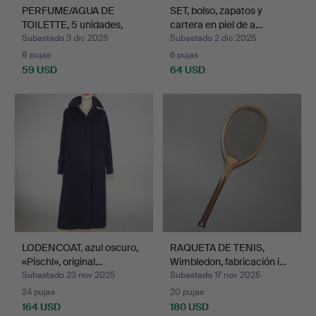
PERFUME/AGUA DE
SET, bolso, zapatos y
TOILETTE, 5 unidades,
cartera en piel de a…
Burb…
Subastado 3 dic 2025
Subastado 2 dic 2025
8 pujas
6 pujas
59 USD
64 USD
LODENCOAT, azul oscuro,
RAQUETA DE TENIS,
«Pischl», original…
Wimbledon, fabricación i…
Subastado 23 nov 2025
Subastado 17 nov 2025
24 pujas
20 pujas
164 USD
180 USD