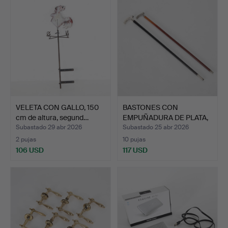
VELETA CON GALLO, 150
BASTONES CON
cm de altura, segund…
EMPUÑADURA DE PLATA,
2 piezas…
Subastado 29 abr 2026
Subastado 25 abr 2026
2 pujas
10 pujas
106 USD
117 USD