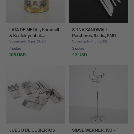
LATA DE METAL, Karamell-
STINA SANDWALL.
& Konfektyrfabrik…
Percheros, 6 uds., SMD -
S…
Subastado 9 jun 2026
Subastado 7 jun 2026
7 pujas
3 pujas
108 USD
43 USD
JUEGO DE CUBIERTOS
SIDSE WERNER. 1931-