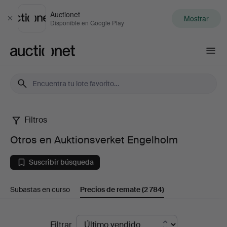
Auctionet
Mostrar
Cerrar
Disponible en Google Play
Auctionet.com
Filtros
Otros
Otros en Auktionsverket Engelholm
en
Suscribir búsqueda
Auktionsverket
Subastas en curso
Precios de remate
(2 784)
Engelholm
Precios
Filtrar