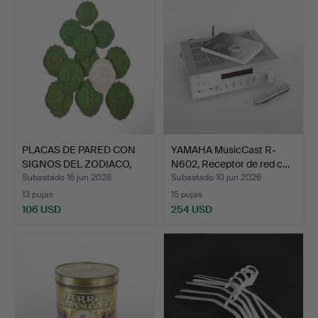
PLACAS DE PARED CON
YAMAHA MusicCast R-
SIGNOS DEL ZODIACO,
N602, Receptor de red c…
12…
Subastado 16 jun 2026
Subastado 10 jun 2026
13 pujas
15 pujas
106 USD
254 USD