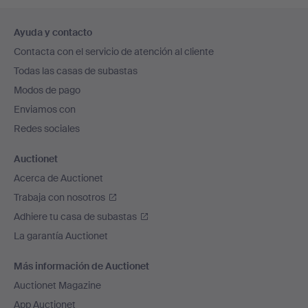
Navegación
Ayuda y contacto
en
Contacta con el servicio de atención al cliente
el
Todas las casas de subastas
pie
Modos de pago
de
Enviamos con
página
Redes sociales
Auctionet
Acerca de Auctionet
Trabaja con nosotros
Adhiere tu casa de subastas
La garantía Auctionet
Más información de Auctionet
Auctionet Magazine
App Auctionet