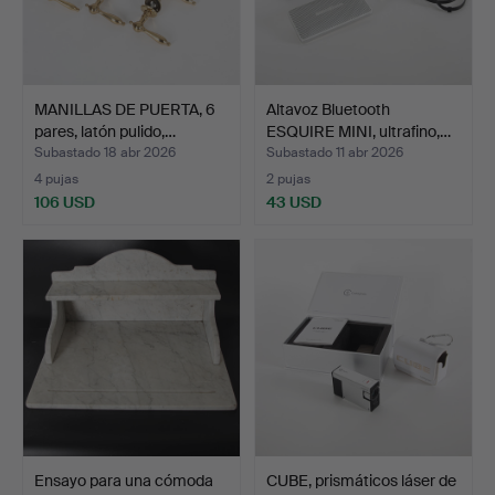
MANILLAS DE PUERTA, 6
Altavoz Bluetooth
pares, latón pulido,…
ESQUIRE MINI, ultrafino,…
Subastado 18 abr 2026
Subastado 11 abr 2026
4 pujas
2 pujas
106 USD
43 USD
Ensayo para una cómoda
CUBE, prismáticos láser de