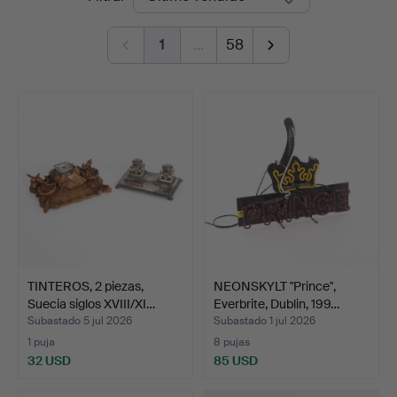
de
1
…
58
remate
TINTEROS, 2 piezas,
NEONSKYLT "Prince",
Suecia siglos XVIII/XI…
Everbrite, Dublin, 199…
Subastado 5 jul 2026
Subastado 1 jul 2026
1 puja
8 pujas
32 USD
85 USD