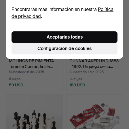
Encontrarás más información en nuestra
Política
de privacidad
.
Aceptarlas todas
Configuración de cookies
MOLINOS DE PIMIENTA
GUNNAR ÅKERLIND. 1883
Terence Conran, finale…
—1962. Un juego de cu…
Subastado 6 dic 2025
Subastado 1 dic 2025
6 pujas
14 pujas
59 USD
180 USD