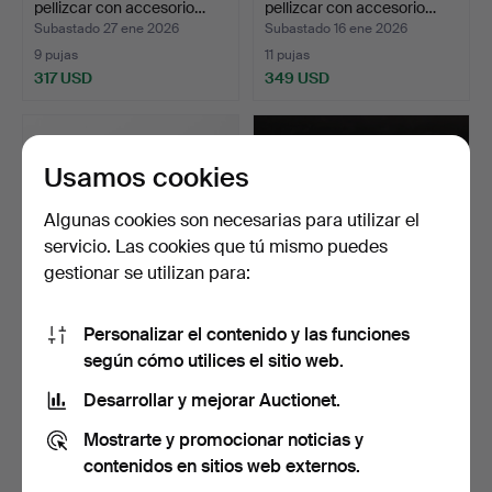
pellizcar con accesorio…
pellizcar con accesorio…
Subastado 27 ene 2026
Subastado 16 ene 2026
9 pujas
11 pujas
317 USD
349 USD
Usamos cookies
Algunas cookies son necesarias para utilizar el
servicio. Las cookies que tú mismo puedes
gestionar se utilizan para:
Personalizar el contenido y las funciones
UNA CUCHILLERÍA
PETER LÜTKEN. Un juego
según cómo utilices el sitio web.
DREIZACK SOLINGEN,
de cristalería «Ski…
segunda…
Subastado 15 ene 2026
Subastado 16 dic 2025
Desarrollar y mejorar Auctionet.
1 puja
4 pujas
Mostrarte y promocionar noticias y
32 USD
95 USD
contenidos en sitios web externos.