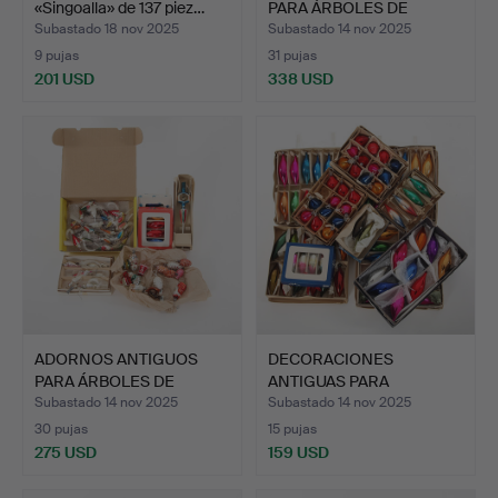
«Singoalla» de 137 piez…
PARA ÁRBOLES DE
NAVIDAD, …
Subastado 18 nov 2025
Subastado 14 nov 2025
9 pujas
31 pujas
201 USD
338 USD
ADORNOS ANTIGUOS
DECORACIONES
PARA ÁRBOLES DE
ANTIGUAS PARA
NAVIDAD, …
ÁRBOLES DE NAVI…
Subastado 14 nov 2025
Subastado 14 nov 2025
30 pujas
15 pujas
275 USD
159 USD