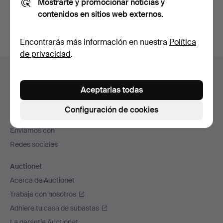
Mostrarte y promocionar noticias y
subastas concluidas
.
contenidos en sitios web externos.
Encontrarás más información en nuestra
Política
de privacidad
.
Navegación
Ayuda y contacto
en
Contacta con el servicio de atención al cliente
Aceptarlas todas
el
Todas las casas de subastas
pie
Configuración de cookies
Modos de pago
de
Enviamos con
página
Redes sociales
Auctionet
Acerca de Auctionet
Trabaja con nosotros
Adhiere tu casa de subastas
La garantía Auctionet