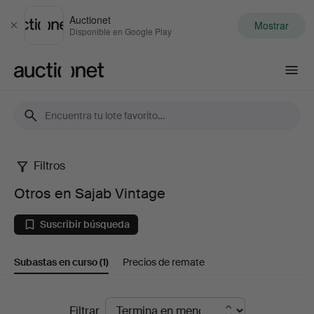
Auctionet
Mostrar
Cerrar
Disponible en Google Play
Auctionet.com
Filtros
Otros
Otros en Sajab Vintage
en
Suscribir búsqueda
Sajab
Subastas en curso
(1)
Precios de remate
Vintage
Subastas
Filtrar