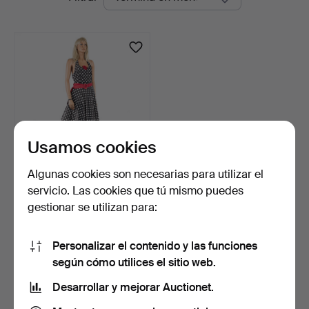
en
curso
Usamos cookies
Algunas cookies son necesarias para utilizar el
MANIQUÍ HINDSGAUL,
servicio. Las cookies que tú mismo puedes
maniquí de escaparate, …
gestionar se utilizan para:
9 días
8 pujas
69 USD
Personalizar el contenido y las funciones
según cómo utilices el sitio web.
Suscribir búsqueda
Desarrollar y mejorar Auctionet.
También puedes buscar en
nuestro archivo de