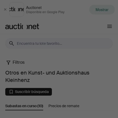
Auctionet
Mostrar
Cerrar
Disponible en Google Play
Auctionet.com
Filtros
Otros
Otros en Kunst- und Auktionshaus
en
Kleinhenz
Kunst-
Suscribir búsqueda
und
Subastas en curso
(10)
Precios de remate
Auktionshaus