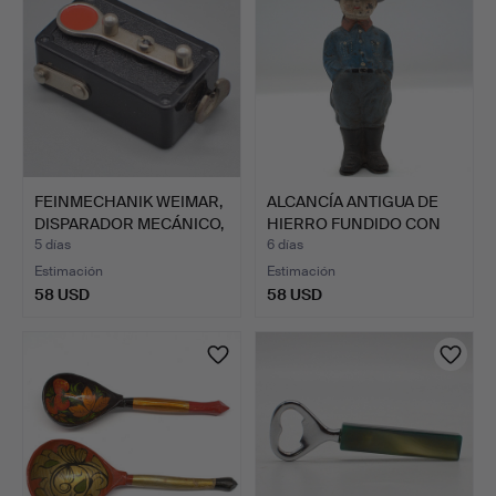
FEINMECHANIK WEIMAR,
ALCANCÍA ANTIGUA DE
DISPARADOR MECÁNICO,
HIERRO FUNDIDO CON
…
FOR…
5 días
6 días
Estimación
Estimación
58 USD
58 USD