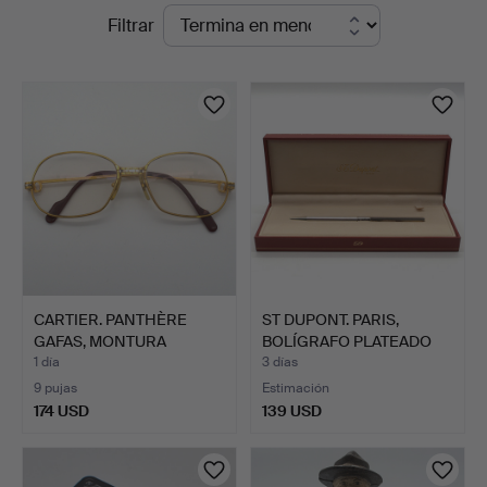
Subastas
Filtrar
Kleinhenz
en
curso
CARTIER. PANTHÈRE
ST DUPONT. PARIS,
GAFAS, MONTURA
BOLÍGRAFO PLATEADO
DORADA, 1…
EN ES…
1 día
3 días
9 pujas
Estimación
174 USD
139 USD