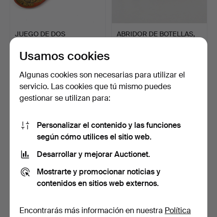
JUEGO DE DOS
ABRIDOR DE BOTELLAS,
CUCHARAS TALLADAS A
MANGO DE ÁGATA VERDE,
Usamos cookies
MANO EN M…
…
7 días
8 días
Estimación
Estimación
Algunas cookies son necesarias para utilizar el
58 USD
58 USD
servicio. Las cookies que tú mismo puedes
gestionar se utilizan para:
Personalizar el contenido y las funciones
según cómo utilices el sitio web.
Desarrollar y mejorar Auctionet.
Mostrarte y promocionar noticias y
contenidos en sitios web externos.
MOLINILLO DE
ANNIBALE COLOMBO.
CAFÉ/PIMIENTA DE LATÓN
ABRECARTAS ITALIANO
Encontrarás más información en nuestra
Política
TRÖSSE…
DE M…
9 días
9 días