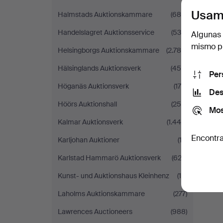
Usam
Halmstads Auktionskammare
(680)
Handelslagret Auktionsservice
(538)
Algunas 
mismo pu
Helsingborgs Auktionskammare
(2.785)
Hälsinglands Auktionsverk
(454)
Per
Höganäs Auktionsverk
(179)
Des
Höörs Auktionshall
(254)
Mos
Kalmar Auktionsverk
(1.446)
Encontra
Karljohan Auktioner
(12)
Karlstad Hammarö Auktionsverk
(622)
Kunst- und Auktionshaus Kleinhenz
(16)
Laholms Auktionskammare
(277)
Lawrences Auctioneers
(988)