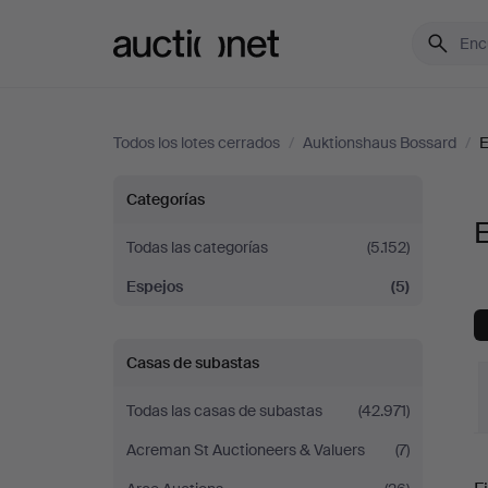
Auctionet.com
Todos los lotes cerrados
/
Auktionshaus Bossard
/
E
Espejos
Categorías
en
Todas las categorías
(5.152)
Espejos
(5)
Auktionshaus
Bossard
Casas de subastas
Todas las casas de subastas
(42.971)
Acreman St Auctioneers & Valuers
(7)
P