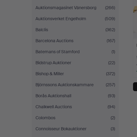
Auktionsmagasinet Vänersborg
(266)
Auktionsverket Engelholm
(509)
Balclis
(362)
Barcelona Auctions
(167)
Batemans of Stamford
(1)
Bidstrup Auktioner
(22)
Bishop & Miller
(372)
Björnssons Auktionskammare
(257)
Borås Auktionshall
(93)
Chalkwell Auctions
(94)
Colombos
(2)
Connoisseur Bokauktioner
(3)