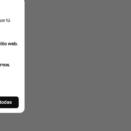
ue tú
itio web.
rnos.
 todas