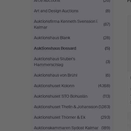
Fi
Arce Auctions
(26)
Art and Design Auctions
(8)
r
Auktionsfirma Kenneth Svensson i
(87)
Kalmar
Auktionshaus Blank
(28)
Auktionshaus Bossard
(5)
Auktionshaus Stuber's
(3)
Hammerschlag
Auktionshaus von Brühl
(6)
Auktionshuset Kolonn
(4.168)
Auktionshuset STO Bohuslän
(113)
Auktionshuset Thelin & Johansson
(1.083)
Auktionshuset Thörner & Ek
(293)
Auktionskammaren Sydost Kalmar
(189)