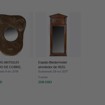
JO ANTIGUO
Espejo Biedermeier
O DE COBRE,
alrededor de 1820.
O DE …
ado 9 dic 2018
Subastado 29 oct 2017
2 pujas
SD
208 USD