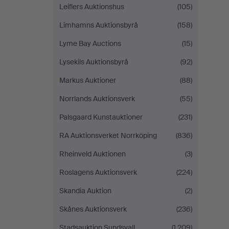
Leiflers Auktionshus
(105)
Limhamns Auktionsbyrå
(158)
Lyme Bay Auctions
(15)
Lysekils Auktionsbyrå
(92)
Markus Auktioner
(88)
Norrlands Auktionsverk
(55)
Palsgaard Kunstauktioner
(231)
RA Auktionsverket Norrköping
(836)
Rheinveld Auktionen
(3)
Roslagens Auktionsverk
(224)
Skandia Auktion
(2)
Skånes Auktionsverk
(236)
Stadsauktion Sundsvall
(1.209)