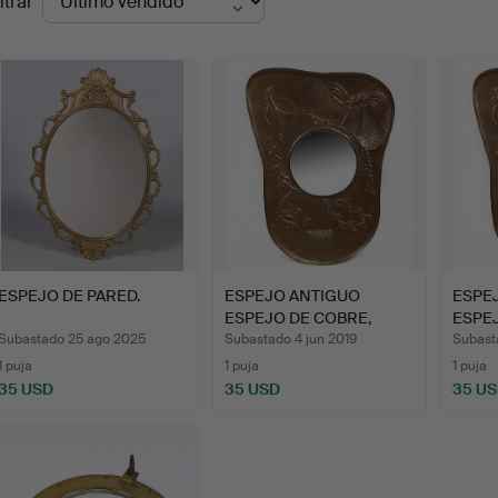
ltrar
de
emate
ESPEJO DE PARED.
ESPEJO ANTIGUO
ESPE
ESPEJO DE COBRE,
ESPEJ
ESPEJO DE …
ESPEJ
Subastado 25 ago 2025
Subastado 4 jun 2019
Subast
1 puja
1 puja
1 puja
35 USD
35 USD
35 U