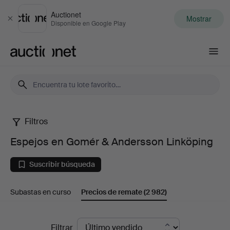
Auctionet
Mostrar
Cerrar
Disponible en Google Play
Auctionet.com
Filtros
Espejos
Espejos en Gomér & Andersson Linköping
en
Suscribir búsqueda
Gomér
Subastas en curso
Precios de remate
(2 982)
&
Andersson
Precios
Filtrar