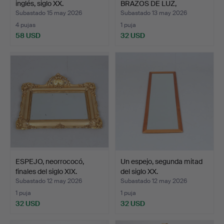
inglés, siglo XX.
BRAZOS DE LUZ,
neorrena…
Subastado 15 may 2026
Subastado 13 may 2026
4 pujas
1 puja
58 USD
32 USD
ESPEJO, neorrococó,
Un espejo, segunda mitad
finales del siglo XIX.
del siglo XX.
Subastado 12 may 2026
Subastado 12 may 2026
1 puja
1 puja
32 USD
32 USD