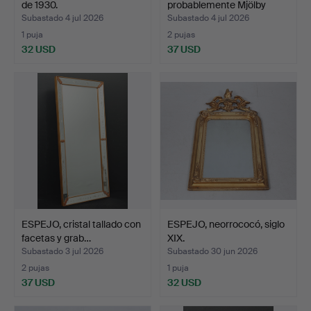
de 1930.
probablemente Mjölby
Intar…
Subastado 4 jul 2026
Subastado 4 jul 2026
1 puja
2 pujas
32 USD
37 USD
ESPEJO, cristal tallado con
ESPEJO, neorrococó, siglo
facetas y grab…
XIX.
Subastado 3 jul 2026
Subastado 30 jun 2026
2 pujas
1 puja
37 USD
32 USD