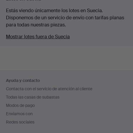
Estás viendo únicamente los lotes en Suecia.
Disponemos de un servicio de envío con tarifas planas
para todas nuestras piezas.
Mostrar lotes fuera de Suecia
Navegación
Ayuda y contacto
en
Contacta con el servicio de atención al cliente
el
Todas las casas de subastas
pie
Modos de pago
de
Enviamos con
página
Redes sociales