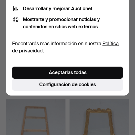
Desarrollar y mejorar Auctionet.
Mostrarte y promocionar noticias y
contenidos en sitios web externos.
Encontrarás más información en nuestra
Política
de privacidad
.
ESPEJO, estilo gustaviano,
ESPEJO. pintado, década
siglo XX.
de 1930/40.
Aceptarlas todas
Subastado 22 may 2026
Subastado 22 may 2026
1 puja
1 puja
Configuración de cookies
32 USD
32 USD