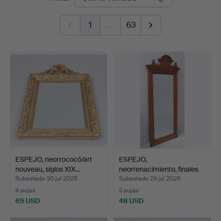
de
Linköping
1
…
63
remate
ESPEJO, neorrococó/art
ESPEJO,
nouveau, siglos XIX…
neorrenacimiento, finales
del sigl…
Subastado 30 jul 2026
Subastado 29 jul 2026
4 pujas
5 pujas
69 USD
48 USD