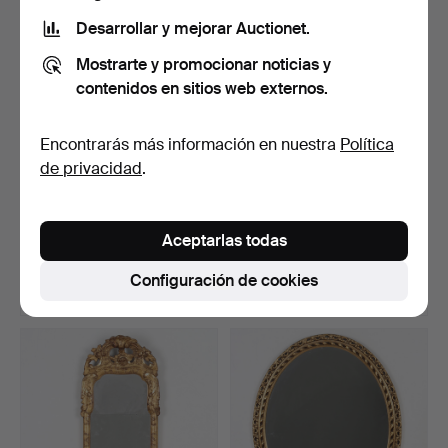
Desarrollar y mejorar Auctionet.
Mostrarte y promocionar noticias y
contenidos en sitios web externos.
Encontrarás más información en nuestra
Política
de privacidad
.
ESPEJO DE CRISTALERO,
ESPEJO, peltre, Swedish
Imperio, siglo XIX.
grace, Svenskt ten…
Aceptarlas todas
Subastado 15 may 2026
Subastado 15 may 2026
1 puja
12 pujas
Configuración de cookies
32 USD
90 USD