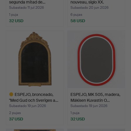
segunda mitad de…
nouveau, siglo XX.
Subastado 11 jul 2026
Subastado 20 jun 2026
1 puja
6 pujas
32 USD
58 USD
ESPEJO, bronceado,
ESPEJO, MK 505, madera,
"Med Gud och Sveriges a…
Mäkisen Kuvastin O…
Subastado 19 jun 2026
Subastado 19 jun 2026
2 pujas
1 puja
37 USD
32 USD
Lote