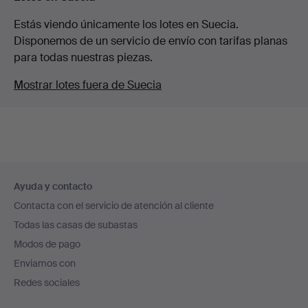
Estás viendo únicamente los lotes en Suecia.
Disponemos de un servicio de envío con tarifas planas
para todas nuestras piezas.
Mostrar lotes fuera de Suecia
Navegación
Ayuda y contacto
en
Contacta con el servicio de atención al cliente
el
Todas las casas de subastas
pie
Modos de pago
de
Enviamos con
página
Redes sociales