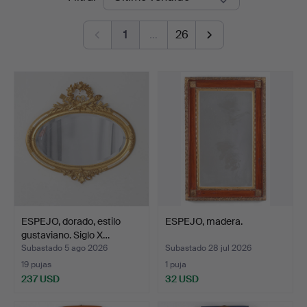
de
1
…
26
remate
ESPEJO, dorado, estilo
ESPEJO, madera.
gustaviano. Siglo X…
Subastado 5 ago 2026
Subastado 28 jul 2026
19 pujas
1 puja
237 USD
32 USD