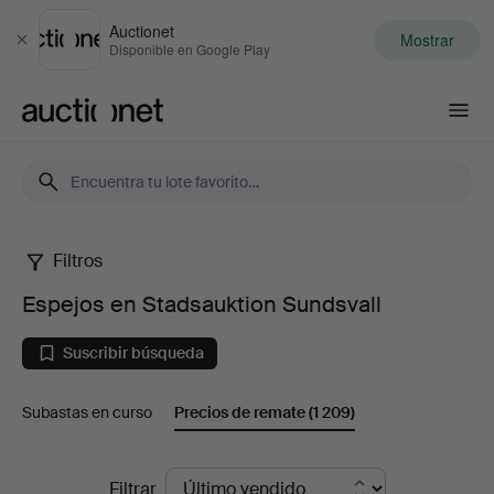
Auctionet
Mostrar
Cerrar
Disponible en Google Play
Auctionet.com
Filtros
Espejos
Espejos en Stadsauktion Sundsvall
en
Suscribir búsqueda
Stadsauktion
Subastas en curso
Precios de remate
(1 209)
Sundsvall
Precios
Filtrar