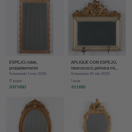
ESPEJO, roble,
APLIQUE CON ESPEJO,
probablemente
neorrococó, primera mi…
Nybrofabriken…
Subastado 1 may 2026
Subastado 30 abr 2026
17 pujas
1 puja
337 USD
32 USD