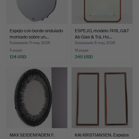
Espejo con borde ondulado
ESPEJO, modelo 7418, G&T
montado sobre un…
Ab Glas & Trä, Ho…
Subastado 11 may 2026
Subastado 8 may 2026
5 pujas
16 pujas
124 USD
245 USD
MAX SEIDENFADEN F.
KAI KRISTIANSEN. Espejos