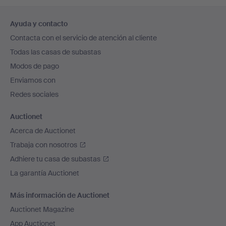
Navegación
Ayuda y contacto
en
Contacta con el servicio de atención al cliente
el
Todas las casas de subastas
pie
Modos de pago
de
Enviamos con
página
Redes sociales
Auctionet
Acerca de Auctionet
Trabaja con nosotros
Adhiere tu casa de subastas
La garantía Auctionet
Más información de Auctionet
Auctionet Magazine
App Auctionet