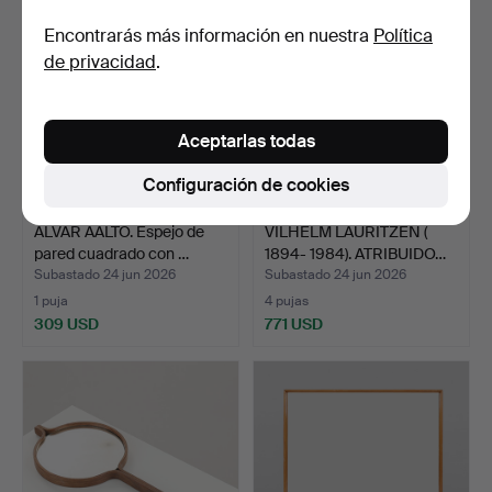
Encontrarás más información en nuestra
Política
de privacidad
.
Aceptarlas todas
Configuración de cookies
ALVAR AALTO. Espejo de
VILHELM LAURITZEN (
pared cuadrado con …
1894- 1984). ATRIBUIDO…
Subastado 24 jun 2026
Subastado 24 jun 2026
1 puja
4 pujas
309 USD
771 USD