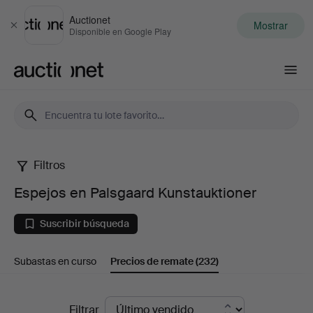
Auctionet
Mostrar
Cerrar
Disponible en Google Play
Auctionet.com
Filtros
Espejos
Espejos en Palsgaard Kunstauktioner
en
Suscribir búsqueda
Palsgaard
Subastas en curso
Precios de remate
(232)
Kunstauktioner
Precios
Filtrar