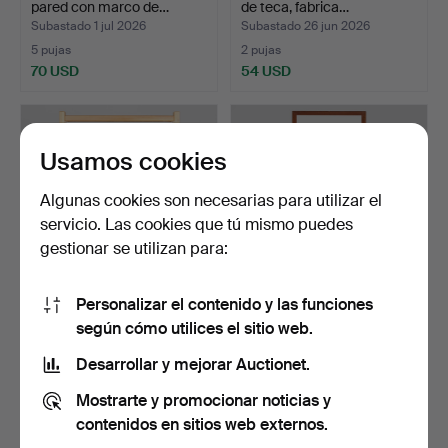
pared con marco de…
de teca, fabrica…
Subastado 1 jul 2026
Subastado 26 jun 2026
5 pujas
2 pujas
70 USD
54 USD
Usamos cookies
Algunas cookies son necesarias para utilizar el
servicio. Las cookies que tú mismo puedes
gestionar se utilizan para:
Personalizar el contenido y las funciones
AKSEL KJERSGAARD.
Espejo de pared con marco
según cómo utilices el sitio web.
ATRIBUIDO. Espejo de
de teca, Jansen …
mad…
Subastado 25 jun 2026
Subastado 25 jun 2026
Desarrollar y mejorar Auctionet.
1 puja
6 pujas
Mostrarte y promocionar noticias y
47 USD
101 USD
contenidos en sitios web externos.