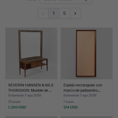
de
1
5
remate
SEVERIN HANSEN & NILS
Espejo rectangular con
THORSSON. Mueble de …
marco de palisandro…
Subastado 7 ago 2026
Subastado 7 ago 2026
23 pujas
7 pujas
1.250 USD
124 USD