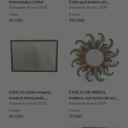
bronceada y cristal
Estilo gustaviano, pri…
biselad…
Subastado 14 may 2026
Subastado 14 may 2026
1 puja
6 pujas
32 USD
106 USD
ESPEJO. Estilo imperio,
ESPEJO DE PARED,
madera bronceada, …
madera, con forma de sol,…
Subastado 11 may 2026
Subastado 8 may 2026
5 pujas
2 pujas
43 USD
27 USD