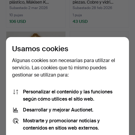
plástico, Mäkisen K…
piezas. Cobre y vidri…
Subastado 2 mar 2026
Subastado 28 feb 2026
10 pujas
1 puja
106 USD
43 USD
Usamos cookies
Algunas cookies son necesarias para utilizar el
servicio. Las cookies que tú mismo puedes
gestionar se utilizan para:
Personalizar el contenido y las funciones
ESPEJO. Estilo rococó,
Espejo de pared de estilo
según cómo utilices el sitio web.
madera dorada, sigl…
veneciano, crist…
Subastado 18 feb 2026
Subastado 10 feb 2026
Desarrollar y mejorar Auctionet.
11 pujas
35 pujas
Mostrarte y promocionar noticias y
64 USD
537 USD
contenidos en sitios web externos.