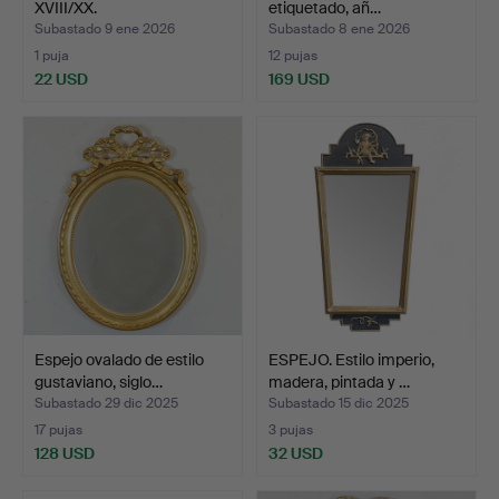
XVIII/XX.
etiquetado, añ…
Subastado 9 ene 2026
Subastado 8 ene 2026
1 puja
12 pujas
22 USD
169 USD
Espejo ovalado de estilo
ESPEJO. Estilo imperio,
gustaviano, siglo…
madera, pintada y …
Subastado 29 dic 2025
Subastado 15 dic 2025
17 pujas
3 pujas
128 USD
32 USD