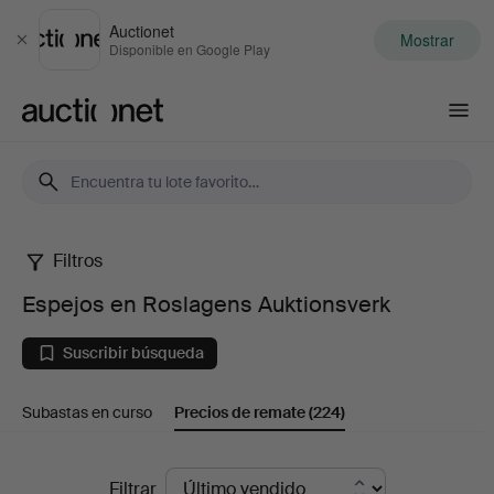
Auctionet
Mostrar
Cerrar
Disponible en Google Play
Auctionet.com
Filtros
Espejos
Espejos en Roslagens Auktionsverk
en
Suscribir búsqueda
Roslagens
Subastas en curso
Precios de remate
(224)
Auktionsverk
Precios
Filtrar