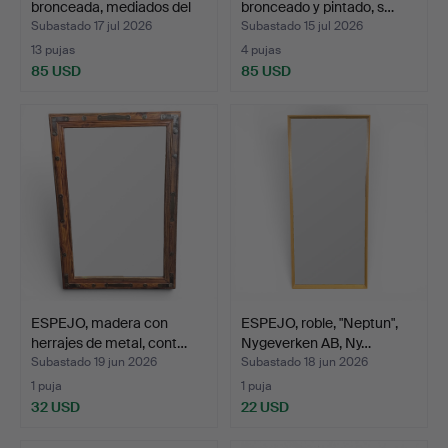
bronceada, mediados del
bronceado y pintado, s…
sig…
Subastado 17 jul 2026
Subastado 15 jul 2026
13 pujas
4 pujas
85 USD
85 USD
ESPEJO, madera con
ESPEJO, roble, "Neptun",
herrajes de metal, cont…
Nygeverken AB, Ny…
Subastado 19 jun 2026
Subastado 18 jun 2026
1 puja
1 puja
32 USD
22 USD