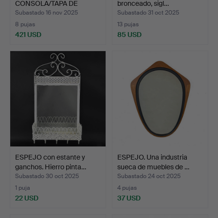
CONSOLA/TAPA DE
bronceado, sigl…
MÁRMOL, es…
Subastado 16 nov 2025
Subastado 31 oct 2025
8 pujas
13 pujas
421 USD
85 USD
ESPEJO con estante y
ESPEJO. Una industria
ganchos. Hierro pinta…
sueca de muebles de …
Subastado 30 oct 2025
Subastado 24 oct 2025
1 puja
4 pujas
22 USD
37 USD