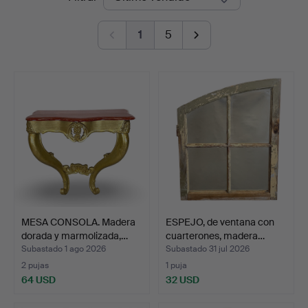
de
1
5
remate
MESA CONSOLA. Madera
ESPEJO, de ventana con
dorada y marmolizada,…
cuarterones, madera…
Subastado 1 ago 2026
Subastado 31 jul 2026
2 pujas
1 puja
64 USD
32 USD