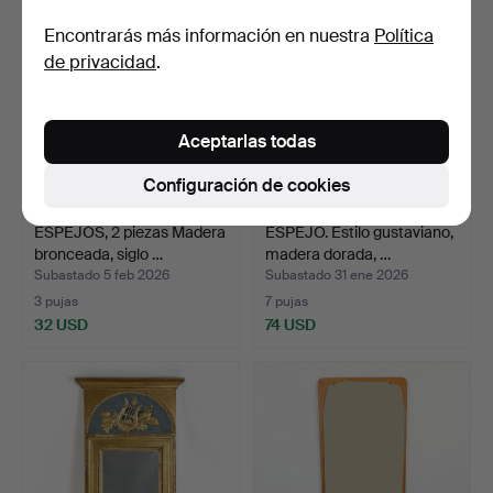
Encontrarás más información en nuestra
Política
de privacidad
.
Aceptarlas todas
Configuración de cookies
ESPEJOS, 2 piezas Madera
ESPEJO. Estilo gustaviano,
bronceada, siglo …
madera dorada, …
Subastado 5 feb 2026
Subastado 31 ene 2026
3 pujas
7 pujas
32 USD
74 USD