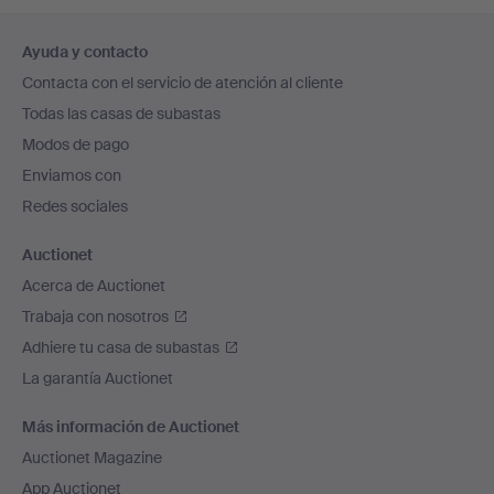
Navegación
Ayuda y contacto
en
Contacta con el servicio de atención al cliente
el
Todas las casas de subastas
pie
Modos de pago
de
Enviamos con
página
Redes sociales
Auctionet
Acerca de Auctionet
Trabaja con nosotros
Adhiere tu casa de subastas
La garantía Auctionet
Más información de Auctionet
Auctionet Magazine
App Auctionet