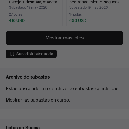
Espejo, Eriksmåla, madera
neorrenacimiento, segunda
pi…
…
Subastado 19 may 2026
Subastado 19 may 2026
27 pujas
17 pujas
416 USD
496 USD
Lote
seleccionado
Mostrar más lotes
Suscribir búsqueda
Archivo de subastas
Estás buscando en el archivo de subastas concluidas.
Mostrar las subastas en curso.
Lotes en Suecia