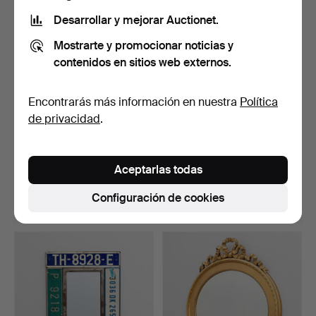
Desarrollar y mejorar Auctionet.
Mostrarte y promocionar noticias y
contenidos en sitios web externos.
Encontrarás más información en nuestra
Política
de privacidad
.
ESPEJO, caoba, Swedish
ESPEJO, dorado, siglo XVIII.
Modern, década de 1…
Aceptarlas todas
Subastado 17 jun 2026
Subastado 17 jun 2026
25 pujas
23 pujas
Configuración de cookies
515 USD
808 USD