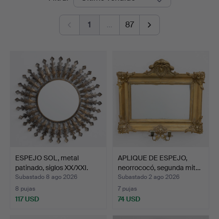
de
1
…
87
remate
ESPEJO SOL, metal
APLIQUE DE ESPEJO,
patinado, siglos XX/XXI.
neorrococó, segunda mit…
Subastado 8 ago 2026
Subastado 2 ago 2026
8 pujas
7 pujas
117 USD
74 USD