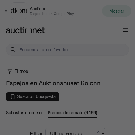
Auctionet
Mostrar
Cerrar
Disponible en Google Play
Auctionet.com
Filtros
Espejos
Espejos en Auktionshuset Kolonn
en
Suscribir búsqueda
Auktionshuset
Subastas en curso
Precios de remate
(4 169)
Kolonn
Precios
Filtrar