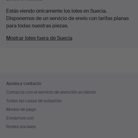
Estás viendo únicamente los lotes en Suecia.
Disponemos de un servicio de envío con tarifas planas
para todas nuestras piezas.
Mostrar lotes fuera de Suecia
Navegación
Ayuda y contacto
en
Contacta con el servicio de atención al cliente
el
Todas las casas de subastas
pie
Modos de pago
de
Enviamos con
página
Redes sociales