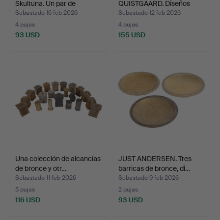
Skultuna. Un par de
QUISTGAARD. Diseños
candel…
daneses. J…
Subastado 16 feb 2026
Subastado 12 feb 2026
4 pujas
4 pujas
93 USD
155 USD
Una colección de alcancías
JUST ANDERSEN. Tres
de bronce y otr…
barricas de bronce, di…
Subastado 11 feb 2026
Subastado 9 feb 2026
5 pujas
2 pujas
116 USD
93 USD