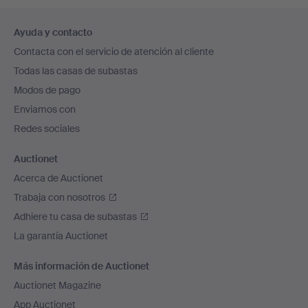
Navegación
Ayuda y contacto
en
Contacta con el servicio de atención al cliente
el
Todas las casas de subastas
pie
Modos de pago
de
Enviamos con
página
Redes sociales
Auctionet
Acerca de Auctionet
Trabaja con nosotros
Adhiere tu casa de subastas
La garantía Auctionet
Más información de Auctionet
Auctionet Magazine
App Auctionet