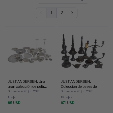
de
Bidstrup
1
2
remate
Auktioner
JUST ANDERSEN. Una
JUST ANDERSEN.
gran colección de peltr…
Colección de bases de
lámpa…
Subastado 26 jun 2026
Subastado 26 jun 2026
1 puja
18 pujas
85 USD
671 USD