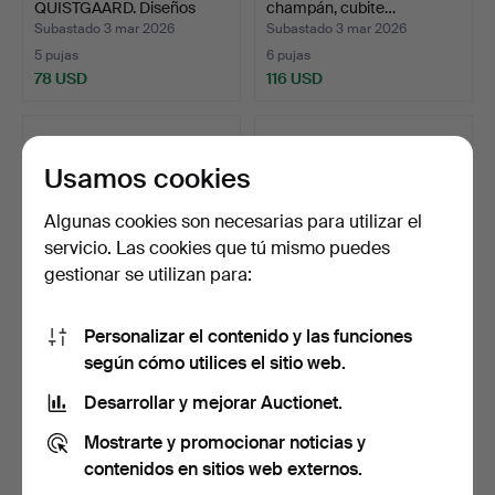
QUISTGAARD. Diseños
champán, cubite…
daneses. O…
Subastado 3 mar 2026
Subastado 3 mar 2026
5 pujas
6 pujas
78 USD
116 USD
Usamos cookies
Algunas cookies son necesarias para utilizar el
servicio. Las cookies que tú mismo puedes
gestionar se utilizan para:
Personalizar el contenido y las funciones
OLOF KOLTE. Skultuna.
PIERRE FORSSELL M.FL.
según cómo utilices el sitio web.
Tres cuencos, dos ca…
Skultuna. Una colecc…
Subastado 2 mar 2026
Subastado 2 mar 2026
Desarrollar y mejorar Auctionet.
15 pujas
2 pujas
Mostrarte y promocionar noticias y
155 USD
155 USD
contenidos en sitios web externos.