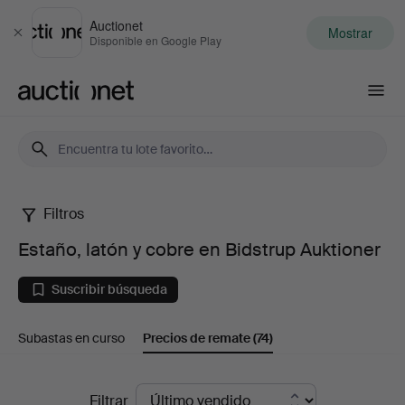
Auctionet
Mostrar
Cerrar
Disponible en Google Play
Auctionet.com
Filtros
Estaño,
Estaño, latón y cobre en Bidstrup Auktioner
latón
Suscribir búsqueda
y
Subastas en curso
Precios de remate
(74)
cobre
en
Precios
Filtrar