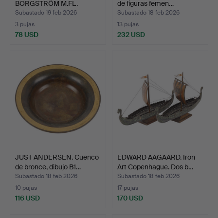
BORGSTRÖM M.FL.
de figuras femen…
Skultuna e Hylt…
Subastado 19 feb 2026
Subastado 18 feb 2026
3 pujas
13 pujas
78 USD
232 USD
JUST ANDERSEN. Cuenco
EDWARD AAGAARD. Iron
de bronce, dibujo B1…
Art Copenhague. Dos b…
Subastado 18 feb 2026
Subastado 18 feb 2026
10 pujas
17 pujas
116 USD
170 USD