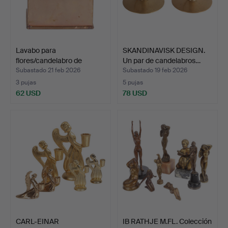
Lavabo para
SKANDINAVISK DESIGN.
flores/candelabro de
Un par de candelabros…
adviento …
Subastado 21 feb 2026
Subastado 19 feb 2026
3 pujas
5 pujas
62 USD
78 USD
CARL-EINAR
IB RATHJE M.FL. Colección