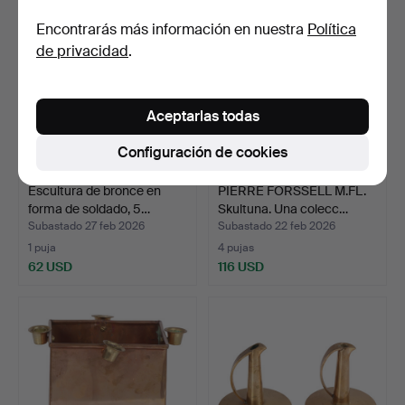
Encontrarás más información en nuestra
Política
de privacidad
.
Aceptarlas todas
Configuración de cookies
Escultura de bronce en
PIERRE FORSSELL M.FL.
forma de soldado, 5…
Skultuna. Una colecc…
Subastado 27 feb 2026
Subastado 22 feb 2026
1 puja
4 pujas
62 USD
116 USD