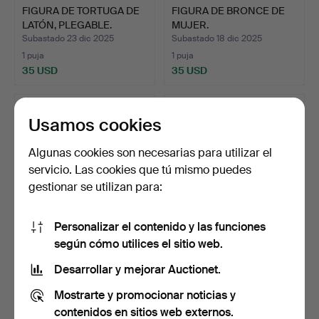
FIGURA DE TORTUGA DE
FIGURA DE BRONCE DE
LATÓN, PLEGABLE.
MUJER.
Subastado 23 dic 2025
Subastado 18 dic 2025
1 puja
1 puja
35 USD
35 USD
Usamos cookies
Algunas cookies son necesarias para utilizar el
servicio. Las cookies que tú mismo puedes
gestionar se utilizan para:
Personalizar el contenido y las funciones
según cómo utilices el sitio web.
PETACA CON MOTIVO DE
JARRÓN DE DISEÑO
CAZA DE FRANCIA.
HECHO DE COBRE-
Desarrollar y mejorar Auctionet.
LATÓN.
Subastado 16 dic 2025
Subastado 13 dic 2025
Mostrarte y promocionar noticias y
1 puja
1 puja
35 USD
35 USD
contenidos en sitios web externos.