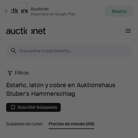
Auctionet
Mostrar
Cerrar
Disponible en Google Play
Auctionet.com
Filtros
Estaño,
Estaño, latón y cobre en Auktionshaus
latón
Stuber's Hammerschlag
y
Suscribir búsqueda
cobre
Subastas en curso
Precios de remate
(68)
en