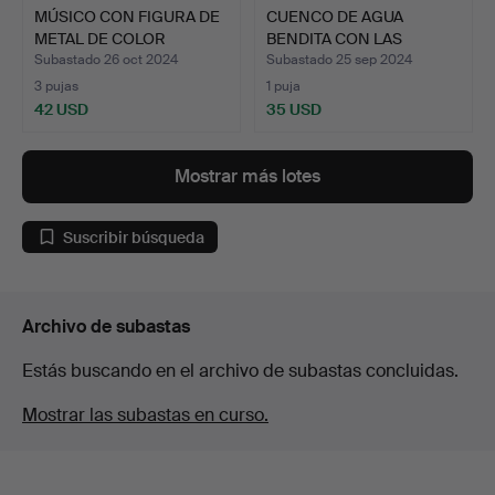
MÚSICO CON FIGURA DE
CUENCO DE AGUA
METAL DE COLOR
BENDITA CON LAS
BRONCE…
INICIALES A…
Subastado 26 oct 2024
Subastado 25 sep 2024
3 pujas
1 puja
42 USD
35 USD
Mostrar más lotes
Suscribir búsqueda
Archivo de subastas
Estás buscando en el archivo de subastas concluidas.
Mostrar las subastas en curso.