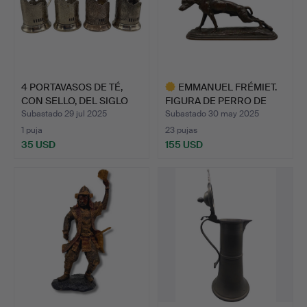
4 PORTAVASOS DE TÉ,
EMMANUEL FRÉMIET.
CON SELLO, DEL SIGLO
FIGURA DE PERRO DE
X…
BRONC…
Subastado 29 jul 2025
Subastado 30 may 2025
1 puja
23 pujas
35 USD
155 USD
Lote
seleccionado