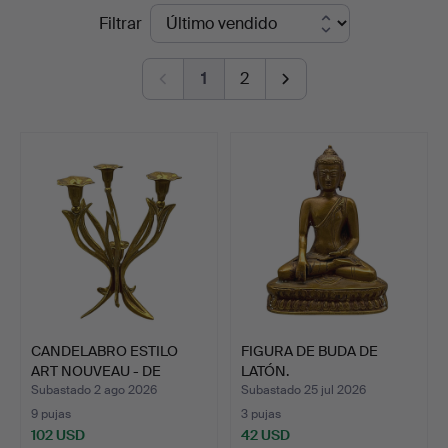
Precios
Filtrar
Auktionshaus
de
Stuber's
1
2
remate
Hammerschlag
CANDELABRO ESTILO
FIGURA DE BUDA DE
ART NOUVEAU - DE
LATÓN.
LATÓN C…
Subastado 2 ago 2026
Subastado 25 jul 2026
9 pujas
3 pujas
102 USD
42 USD