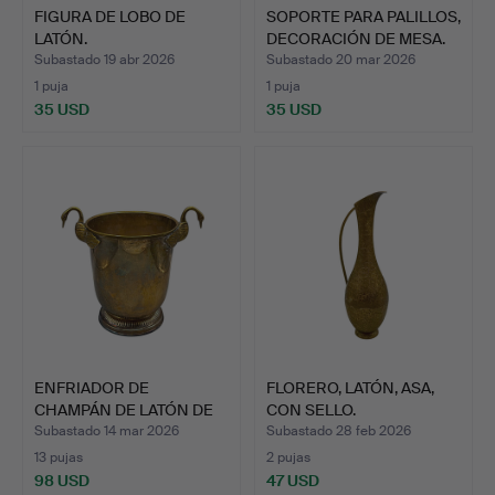
FIGURA DE LOBO DE
SOPORTE PARA PALILLOS,
LATÓN.
DECORACIÓN DE MESA.
Subastado 19 abr 2026
Subastado 20 mar 2026
1 puja
1 puja
35 USD
35 USD
ENFRIADOR DE
FLORERO, LATÓN, ASA,
CHAMPÁN DE LATÓN DE
CON SELLO.
DISEÑO CO…
Subastado 14 mar 2026
Subastado 28 feb 2026
13 pujas
2 pujas
98 USD
47 USD