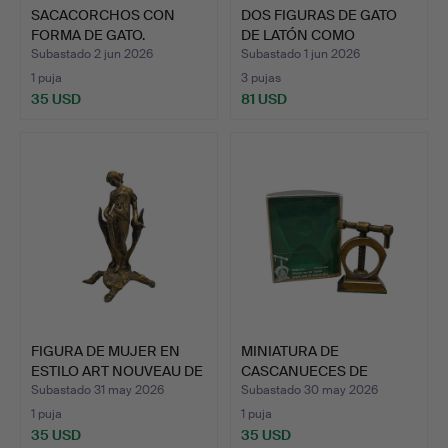
SACACORCHOS CON
DOS FIGURAS DE GATO
FORMA DE GATO.
DE LATÓN COMO
PORTAANI…
Subastado 2 jun 2026
Subastado 1 jun 2026
1 puja
3 pujas
35 USD
81 USD
FIGURA DE MUJER EN
MINIATURA DE
ESTILO ART NOUVEAU DE
CASCANUECES DE
Z…
DISEÑADOR EN L…
Subastado 31 may 2026
Subastado 30 may 2026
1 puja
1 puja
35 USD
35 USD