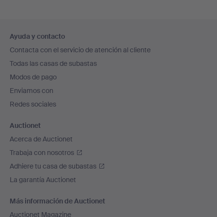
Navegación
Ayuda y contacto
en
Contacta con el servicio de atención al cliente
el
Todas las casas de subastas
pie
Modos de pago
de
Enviamos con
página
Redes sociales
Auctionet
Acerca de Auctionet
Trabaja con nosotros
Adhiere tu casa de subastas
La garantía Auctionet
Más información de Auctionet
Auctionet Magazine