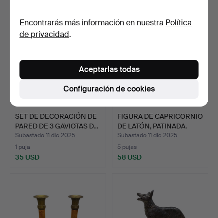
Encontrarás más información en nuestra
Política
de privacidad
.
Aceptarlas todas
Configuración de cookies
SET DE DECORACIÓN DE
FIGURA DE CAPRICORNIO
PARED DE 3 GAVIOTAS D…
DE LATÓN, PATINADA.
Subastado 11 dic 2025
Subastado 11 dic 2025
1 puja
5 pujas
35 USD
58 USD