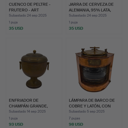
CUENCO DE PELTRE -
JARRA DE CERVEZA DE
FRUTERO - ART
ALEMANIA, 95% LATA,
NOUVEAU.
CO…
Subastado 24 sep 2025
Subastado 24 sep 2025
1 puja
1 puja
35 USD
35 USD
ENFRIADOR DE
LÁMPARA DE BARCO DE
CHAMPÁN GRANDE,
COBRE Y LATÓN, CON
LATÓN, ESTILO…
SEL…
Subastado 14 sep 2025
Subastado 5 sep 2025
1 puja
7 pujas
93 USD
98 USD