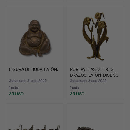
FIGURA DE BUDA, LATÓN.
PORTAVELAS DE TRES
BRAZOS, LATÓN, DISEÑO
F…
Subastado 31 ago 2025
Subastado 3 ago 2025
1 puja
1 puja
35 USD
35 USD