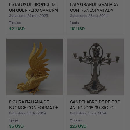
ESTATUA DE BRONCE DE
LATA GRANDE GRABADA
UN GUERRERO SAMURÁI
CON 1757, ESTAMPADA
J…
RE…
Subastado 29 mar 2025
Subastado 28 dic 2024
11 pujas
1 puja
421 USD
110 USD
FIGURA ITALIANA DE
CANDELABRO DE PELTRE
BRONCE CON FORMA DE
ANTIGUO 18./19. SIGLO…
GAL…
Subastado 27 dic 2024
Subastado 21 dic 2024
1 puja
2 pujas
35 USD
225 USD