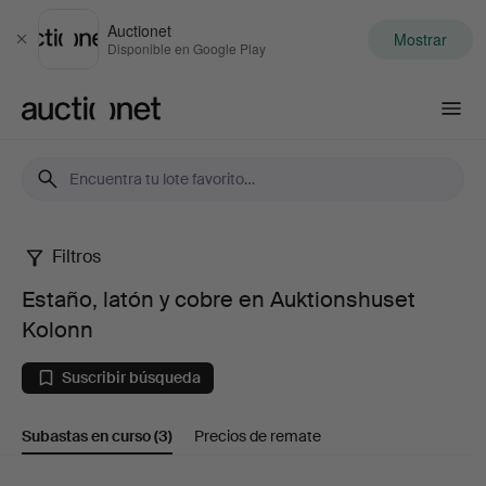
Auctionet
Mostrar
Cerrar
Disponible en Google Play
Auctionet.com
Filtros
Estaño,
Estaño, latón y cobre en Auktionshuset
latón
Kolonn
y
Suscribir búsqueda
cobre
Subastas en curso
(3)
Precios de remate
en