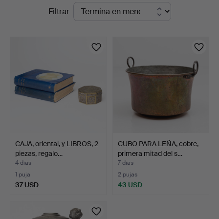
Subastas
Filtrar
Auktionshuset
en
Kolonn
curso
CAJA, oriental, y LIBROS, 2
CUBO PARA LEÑA, cobre,
piezas, regalo…
primera mitad del s…
4 días
7 días
1 puja
2 pujas
37 USD
43 USD