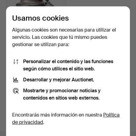
Usamos cookies
Algunas cookies son necesarias para utilizar el
servicio. Las cookies que tú mismo puedes
gestionar se utilizan para:
JARRA DE CERVEZA, Tenn
Personalizar el contenido y las funciones
& Metallförädlings …
8 días
según cómo utilices el sitio web.
Estimación
Desarrollar y mejorar Auctionet.
85 USD
Mostrarte y promocionar noticias y
Suscribir búsqueda
contenidos en sitios web externos.
También puedes buscar en
nuestro archivo de
Encontrarás más información en nuestra
Política
subastas concluidas
.
de privacidad
.